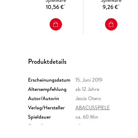
Spielware
Spielware
10,56 €
9,26 €
*
*
Produktdetails
Erscheinungsdatum
15. Juni 2019
Altersempfehlung
ab 12 Jahre
Autor/Autorin
Jesús Otero
Verlag/Hersteller
ABACUSSPIELE
Spieldauer
ca. 60 Min
Gewicht
63 g
Artikelnr. Hersteller
48194