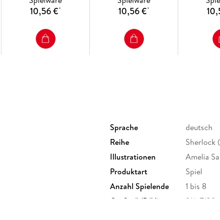
Spielware
Spielware
Spi
10,56 €
10,56 €
10,
*
*
Sprache
deutsch
Reihe
Sherlock 
Illustrationen
Amelia Sa
Produktart
Spiel
Anzahl Spielende
1 bis 8
Größe (L/B/H)
91/67/20
GTIN
40118984