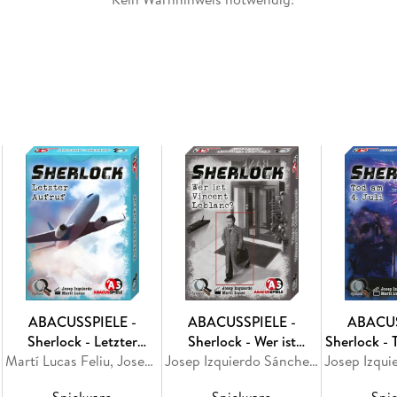
ABACUSSPIELE -
ABACUSSPIELE -
ABACUS
Sherlock - Letzter
Sherlock - Wer ist
Sherlock - 
Aufruf
Martí Lucas Feliu, Josep Izquierdo Sánchez, Martí Lucas, Josep Izquierdo
Vincent Leblanc?
Josep Izquierdo Sánchez, Martí Lucas, Marti Lucas Feliu