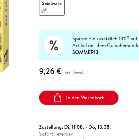
Fremdsprachige Bücher
Spielware
n Lernhilfen
 Jugendbücher
eiber
Hörbuch Downloads im Bundle
cher
 Vergleich
 Puzzlezubehör
Lernen
New Adult
STABILO
Taschenbücher
hilfen
hriller
 Backen
er
lender
Ratgeber
op
hriller
Romance
Sachbücher
Sparen Sie zusätzlich 13%
auf 
12
precher:innen
Artikel mit dem Gutscheincode
Science Fiction
SOMMER13
Fremdsprachige Bücher
9,26 €
inkl. Mwst.
In den Warenkorb
Zustellung:
Di, 11.08. - Do, 13.08.
Sofort lieferbar