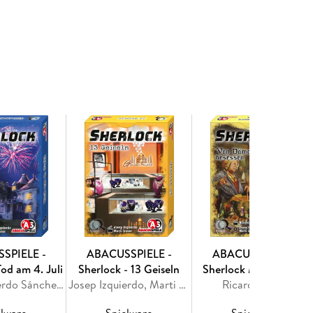
SPIELE -
ABACUSSPIELE -
ABACUSSPIELE -
Tod am 4. Juli
Sherlock - 13 Geiseln
Sherlock Mittelalter -
Josep Izquierdo Sánchez, Martí Lucas, Josep Izquierdo, Marti Lucas Feliu
Josep Izquierdo, Marti Lucas Feliu, Martí Lucas, Josep Izquierdo Sánchez
Von Dämonen besessen
Ricard Ibáñez