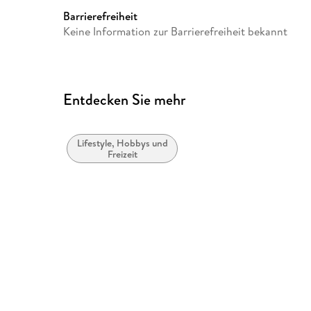
Herstelleradresse
AbacusSpiele, Frankfurterstr.
Barrierefreiheit
vertrieb@abacusspiele.de
Keine Information zur Barrierefreiheit bekannt
Entdecken Sie mehr
Lifestyle, Hobbys und
Freizeit