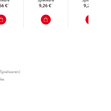
elware
Spielware
Spielware
56 €
9,26 €
9,26 €
*
*
*
(Spielwaren)
les
 mm
81945