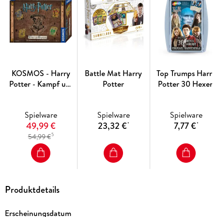
KOSMOS - Harry
Battle Mat Harry
Top Trumps Harry
Potter - Kampf um
Potter
Potter 30 Hexen
Hogwarts
und Zauberer
Spielware
Spielware
Spielware
49,99 €
23,32 €
7,77 €
*
*
5
54,99 €
Produktdetails
Erscheinungsdatum