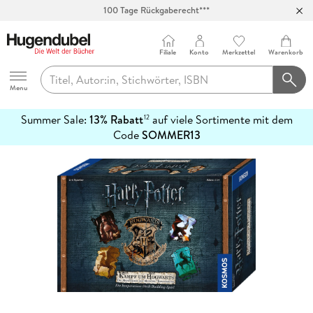
100 Tage Rückgaberecht***
Abholung in über 100 Filialen
Filiale
Konto
Merkzettel
Warenkorb
Hugendubel
Menu
Summer Sale:
13% Rabatt
auf viele Sortimente mit dem
12
mehr
Code
SOMMER13
erfahren