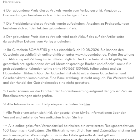
Herstellers.
Der gebundene Preis dieses Artikels wurde vom Verlag gesenkt. Angaben zu
6
Preissenkungen beziehen sich auf den vorherigen Preis.
Die Preisbindung dieses Artikels wurde aufgehoben. Angaben zu Preissenkungen
7
beziehen sich auf den letzten gebundenen Preis.
Der gebundene Preis dieses Artikels wird nach Ablauf des auf der Artikelseite
8
dargestellten Datums vom Verlag angehoben.
Ihr Gutschein SOMMER13 gilt bis einschließlich 10.08.2026. Sie können den
12
Gutschein ausschließlich online einlösen unter www.hugendubel.de. Keine Bestellung
zur Abholung mit Zahlung in der Filiale möglich. Der Gutschein ist nicht gültig für
gesetzlich preisgebundene Artikel (deutschsprachige Bücher und eBooks) sowie für
preisgebundene Kalender, tolino shine (4016621130466), tolino select und das
Hugendubel Hörbuch Abo. Der Gutschein ist nicht mit anderen Gutscheinen und
Geschenkkarten kombinierbar. Eine Barauszahlung ist nicht möglich. Ein Weiterverkauf
und der Handel des Gutscheincodes sind nicht gestattet.
Leider können wir die Echtheit der Kundenbewertung aufgrund der großen Zahl an
15
Einzelbewertungen nicht prüfen.
Alle Informationen zur Tiefpreisgarantie finden Sie
hier
16
Alle Preise verstehen sich inkl. der gesetzlichen MwSt. Informationen über den
*
Versand und anfallende Versandkosten finden Sie
hier
Alle online gekauften Versandartikel beinhalten ein erweitertes Rückgaberecht von
***
100 Tagen nach Kaufdatum. Die Rücknahme von Bild-, Ton- und Datenträgern ist nur bei
noch versiegelter Ware möglich. Für in der Filiale gekaufte Artikel gilt ein
Rückgaberecht von 4 Wochen. Voraussetzung ist die Vorlage des Kassenbons und dass