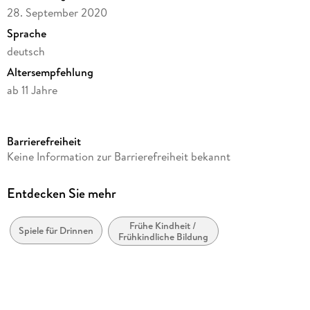
28. September 2020
Sprache
deutsch
Altersempfehlung
ab 11 Jahre
Reihe
Harry Potter
Barrierefreiheit
Verlag/Hersteller
Keine Information zur Barrierefreiheit bekannt
KOSMOS
Produktart
Entdecken Sie mehr
Spiel
Frühe Kindheit /
Spieldauer
Spiele für Drinnen
Frühkindliche Bildung
ca. 60 Min
Anzahl Spielende
2 bis 4
Gewicht