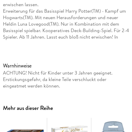
erwischen lassen.
Erweiterung für das Basisspiel Harry Potter(TM) - Kampf um
Hogwarts(TM). Mit neuen Herausforderungen und neuer
Heldin Luna Lovegood(TM). Nur in Kombination mit dem
Basisspiel spielbar. Kooperatives Deck-Building-Spiel. Für 2-4
Spieler. Ab 11 Jahren. Lasst euch bloß nicht erwischen! In
diesem Gesellschaftsspiel schlüpfen die Spieler in die Rollen
der berühmten Zauberschüler Harry, Hermine, Ron, Neville
und Luna Lovegood und erforschen die Geheimnisse des
Verbotenen Waldes. Auf ihren Streifzügen vor den Toren
Warnhinweise
Hogwarts müssen sie gegen bedrohliche und fantastische
ACHTUNG! Nicht für Kinder unter 3 Jahren geeignet.
Tierwesen wie den dreiköpfigen Hund Fluffy und den Drachen
Erstickungsgefahr, da kleine Teile verschluckt oder
Norbert kämpfen. Mit der Erweiterung zum Bestseller "Harry
eingeatmet werden können.
Potter - Kampf um Hogwarts" warten jetzt noch mehr
Gefahren auf die Helden. Aber Vorsicht! Werden die Spieler
bei ihren Erkundungen erwischt, müssen sie nachsitzen. Um
Mehr aus dieser Reihe
Hogwarts vor den bösen Mächten zu schützen, müssen alle
gemeinsam planen und ihre Spielkarten clever nutzen. Ein
cooles Geschenk für jeden, der das Basisspiel schon kennt
und neue spannende Abenteuer sucht.