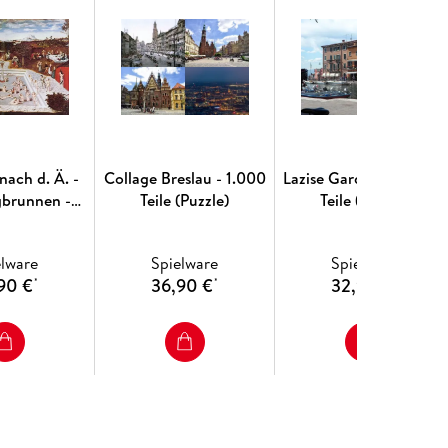
nach d. Ä. -
Collage Breslau - 1.000
Lazise Gardasee - 1.000
gbrunnen -
Teile (Puzzle)
Teile (Puzzle)
le (Puzzle)
elware
Spielware
Spielware
90 €
36,90 €
32,90 €
*
*
*