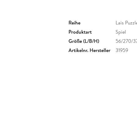
Reihe
Lais Puzzl
Produktart
Spiel
Größe (L/B/H)
56/270/3
Artikelnr. Hersteller
31959