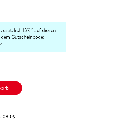
 zusätzlich 13%
auf diesen
12
t dem Gutscheincode:
3
korb
i, 08.09.