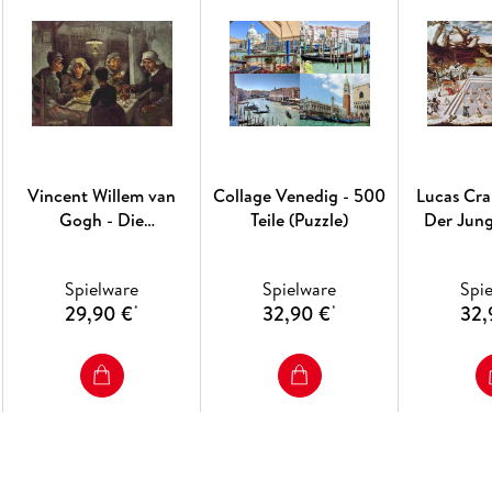
Vincent Willem van
Collage Venedig - 500
Lucas Cra
Gogh - Die
Teile (Puzzle)
Der Jun
Kartoffelesser - 500 Teile
1.000 Tei
(Puzzle)
Spielware
Spielware
Spi
29,90 €
32,90 €
32,
*
*