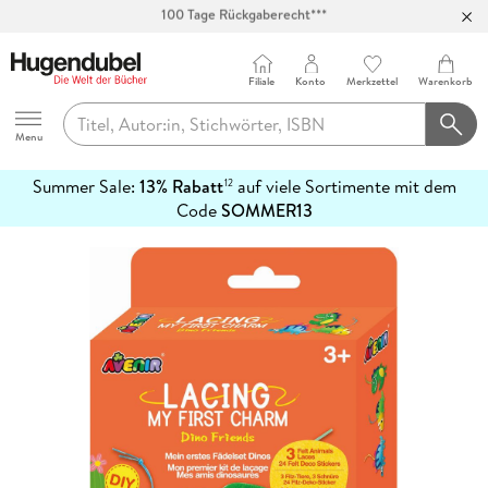
Abholung in über 100 Filialen
Filiale
Konto
Merkzettel
Warenkorb
Hugendubel
Menu
Summer Sale:
13% Rabatt
auf viele Sortimente mit dem
12
mehr
Code
SOMMER13
erfahren