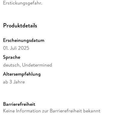
Erstickungsgefahr.
Produktdetails
Erscheinungsdatum
01. Juli 2025
Sprache
deutsch, Undetermined
Altersempfehlung
ab 3 Jahre
Reihe
Avenir
Barrierefreiheit
Herausgegeben von
Keine Information zur Barrierefreiheit bekannt
AVENIR
Verlag/Hersteller
Carletto Deutschland GmbH