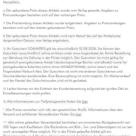
Herstellers.
Der gebundene Preis dieses Artikels wurde vom Verlag gesenkt. Angaben zu
6
Preissenkungen beziehen sich auf den vorherigen Preis.
Die Preisbindung dieses Artikels wurde aufgehoben. Angaben zu Preissenkungen
7
beziehen sich auf den letzten gebundenen Preis.
Der gebundene Preis dieses Artikels wird nach Ablauf des auf der Artikelseite
8
dargestellten Datums vom Verlag angehoben.
Ihr Gutschein SOMMER13 gilt bis einschließlich 10.08.2026. Sie können den
12
Gutschein ausschließlich online einlösen unter www.hugendubel.de. Keine Bestellung
zur Abholung mit Zahlung in der Filiale möglich. Der Gutschein ist nicht gültig für
gesetzlich preisgebundene Artikel (deutschsprachige Bücher und eBooks) sowie für
preisgebundene Kalender, tolino shine (4016621130466), tolino select und das
Hugendubel Hörbuch Abo. Der Gutschein ist nicht mit anderen Gutscheinen und
Geschenkkarten kombinierbar. Eine Barauszahlung ist nicht möglich. Ein Weiterverkauf
und der Handel des Gutscheincodes sind nicht gestattet.
Leider können wir die Echtheit der Kundenbewertung aufgrund der großen Zahl an
15
Einzelbewertungen nicht prüfen.
Alle Informationen zur Tiefpreisgarantie finden Sie
hier
16
Alle Preise verstehen sich inkl. der gesetzlichen MwSt. Informationen über den
*
Versand und anfallende Versandkosten finden Sie
hier
Alle online gekauften Versandartikel beinhalten ein erweitertes Rückgaberecht von
***
100 Tagen nach Kaufdatum. Die Rücknahme von Bild-, Ton- und Datenträgern ist nur bei
noch versiegelter Ware möglich. Für in der Filiale gekaufte Artikel gilt ein
Rückgaberecht von 4 Wochen. Voraussetzung ist die Vorlage des Kassenbons und dass