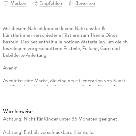
Merken
Empfehlen
Bewerten
Mit diesem Nähset können kleine Nähkünstler & -
künstlerinnen verschiedene Filztiere zum Thema Dinos
basteln. Das Set enthält alle nötigen Materialien, um gleich
loszulegen: vorgeschnittene Filzteile, Füllung, Garn und
bebilderte Anleitung.
Avenir
Avenir ist eine Marke, die eine neue Generation von Kunst-
und Bastelspielzeug für Kinder herstellt. Der Slogan Be
Creative, Be Unique bedeutet, dass jedes Kind hervorragend,
kreativ und auch einzigartig ist. Von Origami über Kratzbilder
bis zu Stempelsets bietet Avenir verschiedenste Motive zum
Warnhinweise
Basteln und Selbstgestalten.
Achtung! Nicht für Kinder unter 36 Monaten geeignet
Achtung! Enthält verschluckbare Kleinteile.