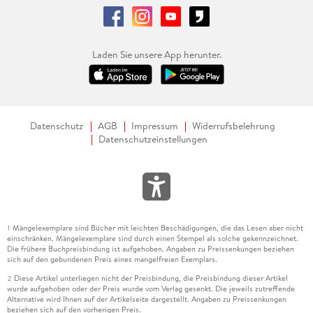
Laden Sie unsere App herunter.
Datenschutz
AGB
Impressum
Widerrufsbelehrung
Datenschutzeinstellungen
Mängelexemplare sind Bücher mit leichten Beschädigungen, die das Lesen aber nicht
1
einschränken. Mängelexemplare sind durch einen Stempel als solche gekennzeichnet.
Die frühere Buchpreisbindung ist aufgehoben. Angaben zu Preissenkungen beziehen
sich auf den gebundenen Preis eines mangelfreien Exemplars.
Diese Artikel unterliegen nicht der Preisbindung, die Preisbindung dieser Artikel
2
wurde aufgehoben oder der Preis wurde vom Verlag gesenkt. Die jeweils zutreffende
Alternative wird Ihnen auf der Artikelseite dargestellt. Angaben zu Preissenkungen
beziehen sich auf den vorherigen Preis.