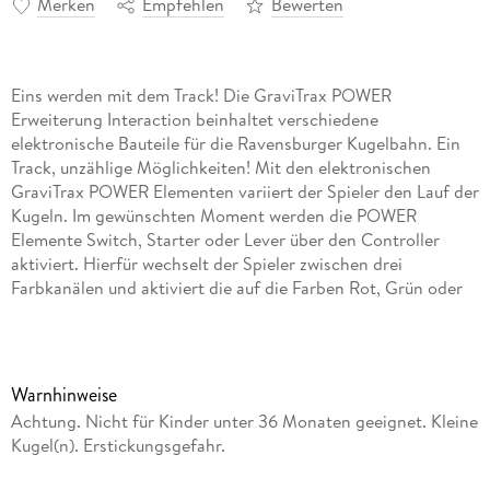
Merken
Empfehlen
Bewerten
Eins werden mit dem Track! Die GraviTrax POWER
Erweiterung Interaction beinhaltet verschiedene
elektronische Bauteile für die Ravensburger Kugelbahn. Ein
Track, unzählige Möglichkeiten! Mit den elektronischen
GraviTrax POWER Elementen variiert der Spieler den Lauf der
Kugeln. Im gewünschten Moment werden die POWER
Elemente Switch, Starter oder Lever über den Controller
aktiviert. Hierfür wechselt der Spieler zwischen drei
Farbkanälen und aktiviert die auf die Farben Rot, Grün oder
Blau programmierten Steine. Durch geschicktes Einbauen,
Kombinieren und Programmieren entstehen immer neue
Bahnverläufe -langanhaltender Spielespaß garantiert.
GraviTrax ist ein flexibel erweiterbares, interaktives
Warnhinweise
Kugelbahnsystem für Kinder ab 8 Jahren: Mit GraviTrax
Achtung. Nicht für Kinder unter 36 Monaten geeignet. Kleine
bauen Kinder, Jugendliche und Erwachsene nicht nur
Kugel(n). Erstickungsgefahr.
einfache Kugelbahnen. Sie erschaffen einzigartige
Kugelbahnwelten, die langanghaltenden Spielspaß