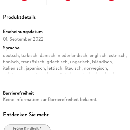
Produktdetails
Erscheinungsdatum
01. September 2022
Sprache
deutsch, türkisch, dänisch, niederländisch, englisch, estnisch,
finnisch, französisch, griechisch, ungarisch, isländisch,
italienisch, japanisch, lettisch, litauisch, norwegisch,
polnisch, portugiesisch, rumänisch, russisch, slowakisch,
spanisch, schwedisch, bulgarisch, tschechisch, Undetermined
Altersempfehlung
Barrierefreiheit
von 8 bis 99 Jahren
Keine Information zur Barrierefreiheit bekannt
Reihe
GraviTrax
Entdecken Sie mehr
Verlag/Hersteller
Frühe Kindheit /
Ravensburger