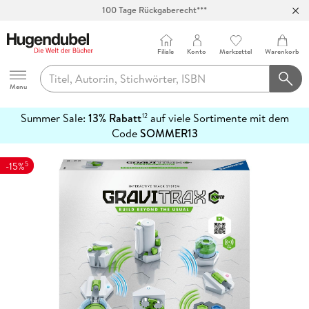
100 Tage Rückgaberecht***
Abholung in über 100 Filialen
Filiale
Konto
Merkzettel
Warenkorb
Hugendubel
Menu
Summer Sale:
13% Rabatt
auf viele Sortimente mit dem
12
mehr
Code
SOMMER13
erfahren
5
-15%