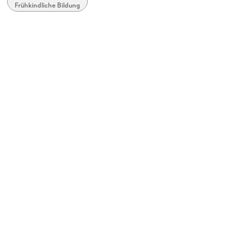
Frühkindliche Bildung
Produktart
Spiel
Gewicht
1252 g
Größe (L/B/H)
339/336/85 mm
Batterietyp
Batterie AAA (LR 03 - Micro)
Batterieanzahl
11
Batterien enthalten
Nein
Artikelnr. Hersteller
26188
GTIN
4005556261888