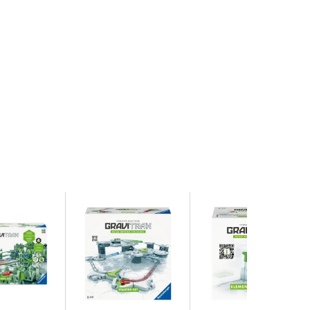
kte Erweiterung, um gleichzeitig sechs Kugeln und
n.
PRO Element Helix von sechs Kugeln aus allen
ter-Set fasziniert der Helix, in dem er sechs
 ein noch längeres und spannenderes Spielerlebnis
teraktive Kugelbahnsystem für Kinder ab 8 Jahren.
erschaffen werden. Alle GraviTrax Produkte der
viTrax POWER lassen sich miteinander kombinieren.
ag für Jungen und Mädchen.
Trax und bietet ganz neue Möglichkeiten für noch
achsen die Bahnen nicht nur schnell in die Höhe,
eue Herausforderungen. GraviTrax PRO Sets sind
 aus dem GraviTrax Universum.
luss von drei global agierenden Unternehmen: Die