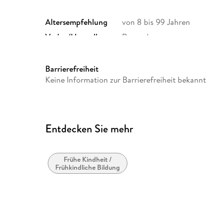
Altersempfehlung
von 8 bis 99 Jahren
Verlag/Hersteller
Ravensburger
Gewicht
102 g
Artikelnr. Hersteller
22434
Barrierefreiheit
Keine Information zur Barrierefreiheit bekannt
Herstelleradresse
Ravensburger Verlag GmbH,
Ravensburg, service@ravens
Entdecken Sie mehr
Frühe Kindheit /
Frühkindliche Bildung