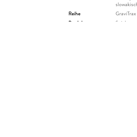
slowakisc
Reihe
GraviTrax
Produktart
Spiel
Größe (L/B/H)
114/113/5
GTIN
4005556
 Postfach 2460, 88194
burger.de