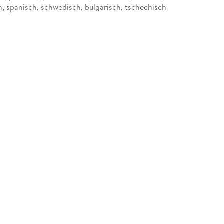
h, spanisch, schwedisch, bulgarisch, tschechisch
6 mm
224340