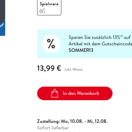
Fremdsprachige Bücher
Spielware
n Lernhilfen
 Jugendbücher
eiber
Hörbuch Downloads im Bundle
cher
 Vergleich
 Puzzlezubehör
Lernen
New Adult
STABILO
Taschenbücher
hilfen
hriller
 Backen
er
lender
Ratgeber
op
hriller
Romance
Sachbücher
Sparen Sie zusätzlich 13%
auf 
12
precher:innen
Artikel mit dem Gutscheincode
Science Fiction
SOMMER13
Fremdsprachige Bücher
13,99 €
inkl. Mwst.
In den Warenkorb
Zustellung:
Mo, 10.08. - Mi, 12.08.
Sofort lieferbar