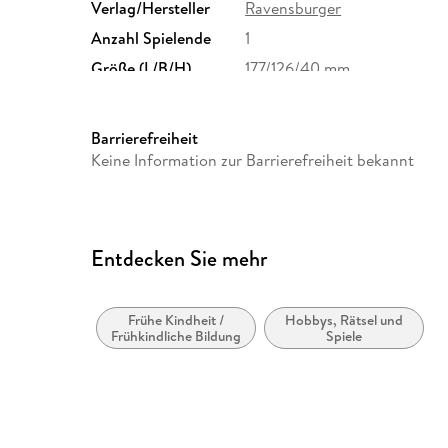
Verlag/Hersteller
Ravensburger
Anzahl Spielende
1
Größe (L/B/H)
177/126/40 mm
GTIN
4005556111718
Barrierefreiheit
Keine Information zur Barrierefreiheit bekannt
Entdecken Sie mehr
Frühe Kindheit /
Hobbys, Rätsel und
Frühkindliche Bildung
Spiele