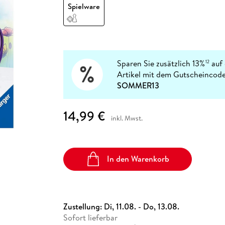
Fremdsprachige Bücher
Spielware
n Lernhilfen
 Jugendbücher
eiber
Hörbuch Downloads im Bundle
cher
 Vergleich
 Puzzlezubehör
Lernen
New Adult
STABILO
Taschenbücher
hilfen
hriller
 Backen
er
lender
Ratgeber
op
hriller
Romance
Sachbücher
Sparen Sie zusätzlich 13%
auf 
12
precher:innen
Artikel mit dem Gutscheincode
Science Fiction
SOMMER13
Fremdsprachige Bücher
14,99 €
inkl. Mwst.
In den Warenkorb
Zustellung:
Di, 11.08. - Do, 13.08.
Sofort lieferbar