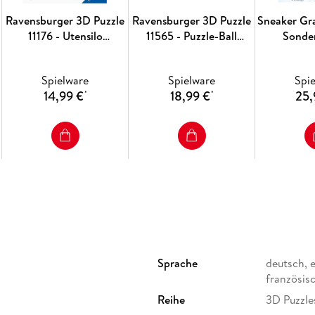
gemeinsame Mission: Wir inspirieren Menschen 
Ravensburger 3D Puzzle
Ravensburger 3D Puzzle
Sneaker Gra
11176 - Utensilo
11565 - Puzzle-Ball
Sonde
Unterwasserwelt - 54
Mystische Drachen -
Teile - Stiftehalter für
Puzzeln in drei
Spielware
Spielware
Spi
Tierliebhaber ab 6
Dimensionen nach Motiv
14,99 €
18,99 €
25,
*
*
Jahren, Schreibtisch-
oder Zahlen - für
Organizer für Kinder
Erwachsene und Kinder
ab 6 Jahren
Sprache
deutsch, e
französis
Reihe
3D Puzzle