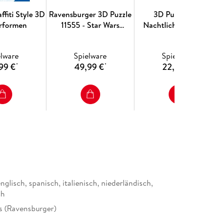
zu entdecken, was wirklich wichtig ist.
ffiti Style 3D
Ravensburger 3D Puzzle
3D Puzzle-Ball
rformen
11555 - Star Wars
Nachtlicht Pokémon
Todesstern - 540 Teile -
Puzzleball für
elware
Spielware
Spielware
Erwachsene und Kinder
99 €
49,99 €
22,99 €
*
*
*
ab 10 Jahren
nglisch, spanisch, italienisch, niederländisch,
ch
s (Ravensburger)