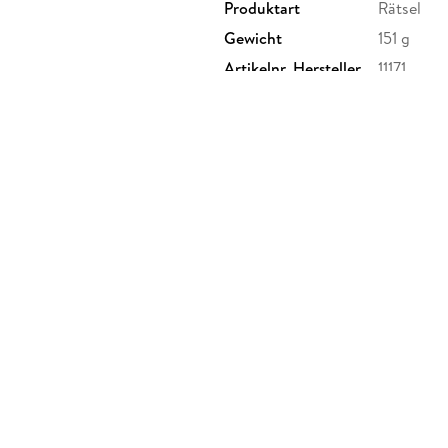
Produktart
Rätsel
Gewicht
151 g
Artikelnr. Hersteller
11171
Herstelleradresse
Ravensbu
Ravensbur