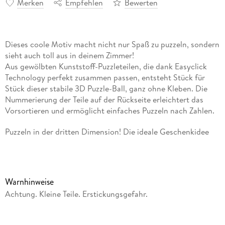
Merken
Empfehlen
Bewerten
Dieses coole Motiv macht nicht nur Spaß zu puzzeln, sondern
sieht auch toll aus in deinem Zimmer!
Aus gewölbten Kunststoff-Puzzleteilen, die dank Easyclick
Technology perfekt zusammen passen, entsteht Stück für
Stück dieser stabile 3D Puzzle-Ball, ganz ohne Kleben. Die
Nummerierung der Teile auf der Rückseite erleichtert das
Vorsortieren und ermöglicht einfaches Puzzeln nach Zahlen.
Puzzeln in der dritten Dimension! Die ideale Geschenkidee
für alle Drachen-Fans ab 6 Jahren. Hochwertige
Kunststoffteile mit Easyclick Technology für passgenauen
Zusammenhalt - stabil, ganz ohne Klebstoff
Warnhinweise
Aus 72 hochwertigen Kunststoff-Puzzleteilen entsteht Stück
Achtung. Kleine Teile. Erstickungsgefahr.
für Stück ein Drachen 3D Puzzle-Ball - ein echter Hingucker
und die perfekte Deko auf jedem Schreibtisch