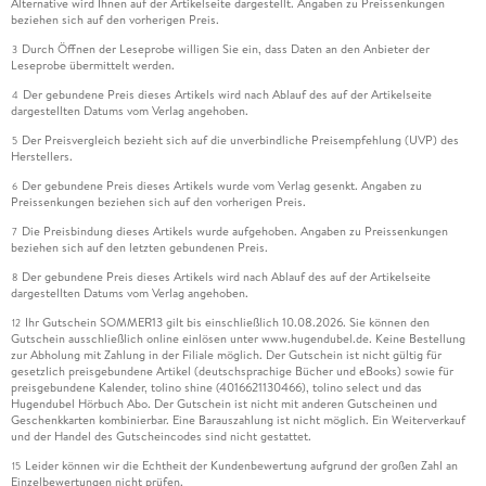
Alternative wird Ihnen auf der Artikelseite dargestellt. Angaben zu Preissenkungen
beziehen sich auf den vorherigen Preis.
Durch Öffnen der Leseprobe willigen Sie ein, dass Daten an den Anbieter der
3
Leseprobe übermittelt werden.
Der gebundene Preis dieses Artikels wird nach Ablauf des auf der Artikelseite
4
dargestellten Datums vom Verlag angehoben.
Der Preisvergleich bezieht sich auf die unverbindliche Preisempfehlung (UVP) des
5
Herstellers.
Der gebundene Preis dieses Artikels wurde vom Verlag gesenkt. Angaben zu
6
Preissenkungen beziehen sich auf den vorherigen Preis.
Die Preisbindung dieses Artikels wurde aufgehoben. Angaben zu Preissenkungen
7
beziehen sich auf den letzten gebundenen Preis.
Der gebundene Preis dieses Artikels wird nach Ablauf des auf der Artikelseite
8
dargestellten Datums vom Verlag angehoben.
Ihr Gutschein SOMMER13 gilt bis einschließlich 10.08.2026. Sie können den
12
Gutschein ausschließlich online einlösen unter www.hugendubel.de. Keine Bestellung
zur Abholung mit Zahlung in der Filiale möglich. Der Gutschein ist nicht gültig für
gesetzlich preisgebundene Artikel (deutschsprachige Bücher und eBooks) sowie für
preisgebundene Kalender, tolino shine (4016621130466), tolino select und das
Hugendubel Hörbuch Abo. Der Gutschein ist nicht mit anderen Gutscheinen und
Geschenkkarten kombinierbar. Eine Barauszahlung ist nicht möglich. Ein Weiterverkauf
und der Handel des Gutscheincodes sind nicht gestattet.
Leider können wir die Echtheit der Kundenbewertung aufgrund der großen Zahl an
15
Einzelbewertungen nicht prüfen.