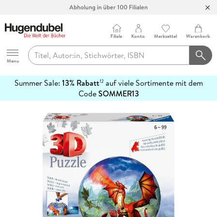
Abholung in über 100 Filialen
Filiale
Konto
Merkzettel
Warenkorb
Hugendubel
Menu
Summer Sale:
13% Rabatt
auf viele Sortimente mit dem
12
mehr
Code
SOMMER13
erfahren