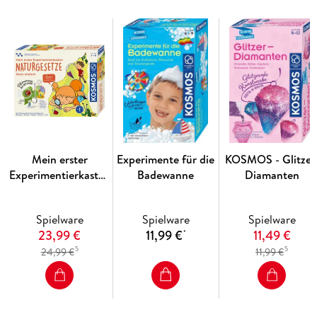
Batterien eingesetzt und für Partystimmung im Kinderzimmer
ist gesorgt. Ganz einfach die beiden Räder, den
Tennisschläger, den Hammer und den Motor nach Anleitung
zusammenfügen. Die hat Pitti alle vom Schrottplatz, wo auch
noch drei seiner Kumpel aus der Robo-Gang herkommen -
mit coolen, schrottigen Stickern werden ihre Körperteile
beklebt. Was passiert, wenn die Gliedmaßen der
unterschiedlichen Roboter wild durcheinandergemischt
werden? Überraschung! Ein witziges Geschenk von KOSMOS
für Kinder ab 8 Jahren.
Mein erster
Experimente für die
KOSMOS - Glitzer
Experimentierkasten
Badewanne
Diamanten
Naturgesetze
Spielware
Spielware
Spielware
23,99 €
11,99 €
11,49 €
*
5
5
24,99 €
11,99 €