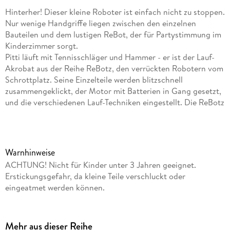
Hinterher! Dieser kleine Roboter ist einfach nicht zu stoppen.
Nur wenige Handgriffe liegen zwischen den einzelnen
Bauteilen und dem lustigen ReBot, der für Partystimmung im
Kinderzimmer sorgt.
Pitti läuft mit Tennisschläger und Hammer - er ist der Lauf-
Akrobat aus der Reihe ReBotz, den verrückten Robotern vom
Schrottplatz. Seine Einzelteile werden blitzschnell
zusammengeklickt, der Motor mit Batterien in Gang gesetzt,
und die verschiedenen Lauf-Techniken eingestellt. Die ReBotz
vom Schrottplatz tauschen untereinander die Bauteile, aus
denen sie bestehen - dazu gehören natürlich auch schrottige
Dinge wie Waffeleisen, Regenschirm und Co. Die Anleitung
liefert Ideen, wie die ReBotz-Bauteile kombinierbar sind und
Warnhinweise
zeigt, wie mit kleinen Experimenten die Bewegung der Robos
ACHTUNG! Nicht für Kinder unter 3 Jahren geeignet.
geändert werden kann. Der KOSMOS Experimentierkasten
Erstickungsgefahr, da kleine Teile verschluckt oder
mit Pitti gehört zu der Reihe ReBotz - die Robo-Gang vom
eingeatmet werden können.
Schrottplatz mischt mit kuriosen Bewegungs-Kunststücken
das Kinderzimmer auf. Hinterher! Dieser kleine Roboter von
KOSMOS ist einfach nicht zu stoppen. Nur wenige Klicks
Mehr aus dieser Reihe
sind nötig um den lustigen ReBot aufzubauen. Schnell noch