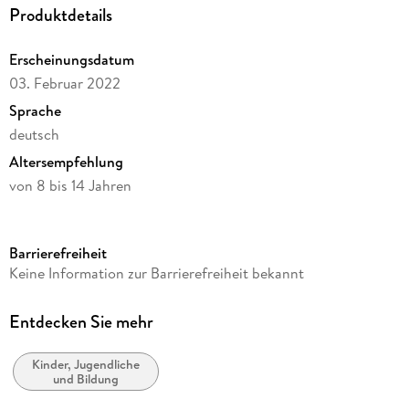
Produktdetails
Erscheinungsdatum
03. Februar 2022
Sprache
deutsch
Altersempfehlung
von 8 bis 14 Jahren
Reihe
Kosmos Experimentierkasten
Barrierefreiheit
Verlag/Hersteller
Keine Information zur Barrierefreiheit bekannt
Franckh-Kosmos
Produktart
Entdecken Sie mehr
Spiel
Kinder, Jugendliche
Gewicht
und Bildung
150 g