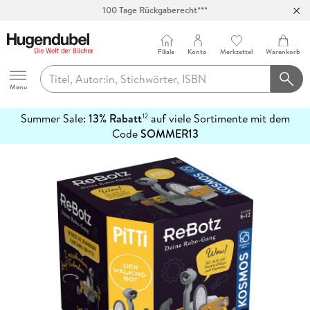
100 Tage Rückgaberecht***
Abholung in über 100 Filialen
Filiale
Konto
Merkzettel
Warenkorb
Hugendubel
Menu
Summer Sale:
13% Rabatt
auf viele Sortimente mit dem
12
mehr
Code
SOMMER13
erfahren