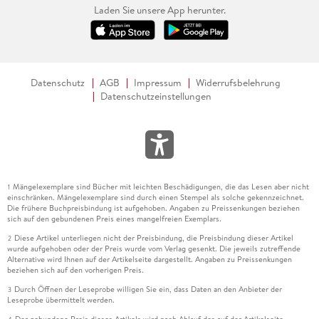
Laden Sie unsere App herunter.
Datenschutz
AGB
Impressum
Widerrufsbelehrung
Datenschutzeinstellungen
Mängelexemplare sind Bücher mit leichten Beschädigungen, die das Lesen aber nicht
1
einschränken. Mängelexemplare sind durch einen Stempel als solche gekennzeichnet.
Die frühere Buchpreisbindung ist aufgehoben. Angaben zu Preissenkungen beziehen
sich auf den gebundenen Preis eines mangelfreien Exemplars.
Diese Artikel unterliegen nicht der Preisbindung, die Preisbindung dieser Artikel
2
wurde aufgehoben oder der Preis wurde vom Verlag gesenkt. Die jeweils zutreffende
Alternative wird Ihnen auf der Artikelseite dargestellt. Angaben zu Preissenkungen
beziehen sich auf den vorherigen Preis.
Durch Öffnen der Leseprobe willigen Sie ein, dass Daten an den Anbieter der
3
Leseprobe übermittelt werden.