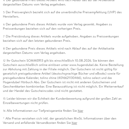
Der gebundene Preis dieses Artikels wird nach Ablauf des auf der Artikelseite
4
dargestellten Datums vom Verlag angehoben.
Der Preisvergleich bezieht sich auf die unverbindliche Preisempfehlung (UVP) des
5
Herstellers.
Der gebundene Preis dieses Artikels wurde vom Verlag gesenkt. Angaben zu
6
Preissenkungen beziehen sich auf den vorherigen Preis.
Die Preisbindung dieses Artikels wurde aufgehoben. Angaben zu Preissenkungen
7
beziehen sich auf den letzten gebundenen Preis.
Der gebundene Preis dieses Artikels wird nach Ablauf des auf der Artikelseite
8
dargestellten Datums vom Verlag angehoben.
Ihr Gutschein SOMMER13 gilt bis einschließlich 10.08.2026. Sie können den
12
Gutschein ausschließlich online einlösen unter www.hugendubel.de. Keine Bestellung
zur Abholung mit Zahlung in der Filiale möglich. Der Gutschein ist nicht gültig für
gesetzlich preisgebundene Artikel (deutschsprachige Bücher und eBooks) sowie für
preisgebundene Kalender, tolino shine (4016621130466), tolino select und das
Hugendubel Hörbuch Abo. Der Gutschein ist nicht mit anderen Gutscheinen und
Geschenkkarten kombinierbar. Eine Barauszahlung ist nicht möglich. Ein Weiterverkauf
und der Handel des Gutscheincodes sind nicht gestattet.
Leider können wir die Echtheit der Kundenbewertung aufgrund der großen Zahl an
15
Einzelbewertungen nicht prüfen.
Alle Informationen zur Tiefpreisgarantie finden Sie
hier
16
Alle Preise verstehen sich inkl. der gesetzlichen MwSt. Informationen über den
*
Versand und anfallende Versandkosten finden Sie
hier