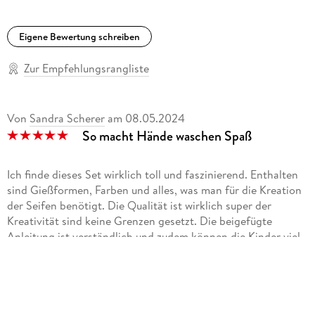
Eigene Bewertung schreiben
Zur Empfehlungsrangliste
Von
Sandra Scherer
am
08.05.2024
So macht Hände waschen Spaß
Ich finde dieses Set wirklich toll und faszinierend. Enthalten
sind Gießformen, Farben und alles, was man für die Kreation
der Seifen benötigt. Die Qualität ist wirklich super der
Kreativität sind keine Grenzen gesetzt. Die beigefügte
Anleitung ist verständlich und zudem können die Kinder viel
über Chemie und Kosmetik lernen. Es macht viel Spaß mit
den Farben zu experimentieren und kleine Seifen zu
gestalten. Geeignet ist das Set für Kinder ab 8 Jahren. Eine
tolle Beschäftigungsmöglichkeit und eine tolle
Geschenkidee!