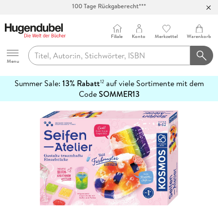
Abholung in über 100 Filialen
Filiale
Konto
Merkzettel
Warenkorb
Hugendubel
Menu
Summer Sale:
13% Rabatt
auf viele Sortimente mit dem
12
mehr
Code
SOMMER13
erfahren