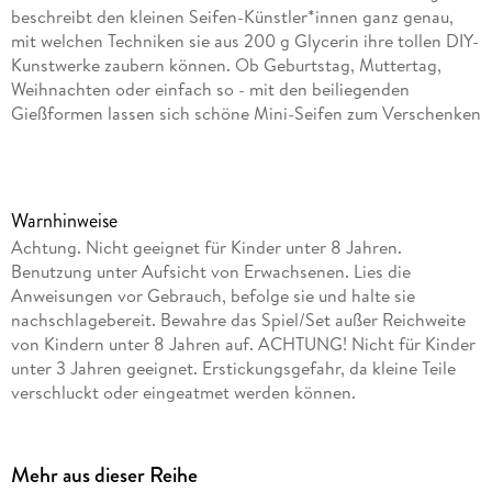
beschreibt den kleinen Seifen-Künstler*innen ganz genau,
mit welchen Techniken sie aus 200 g Glycerin ihre tollen DIY-
Kunstwerke zaubern können. Ob Geburtstag, Muttertag,
Weihnachten oder einfach so - mit den beiliegenden
Gießformen lassen sich schöne Mini-Seifen zum Verschenken
gestalten. Tolle Experimente zu Seifen und Laugen sowie
spannende Hintergrundinfos liefern die "Nachgehakt"-Seiten
der Anleitung. Händewaschen macht mit diesen Seifen
besonders großen Spaß! Ein buntes KOSMOS
Warnhinweise
Experimentierset für kreative Köpfe.
Achtung. Nicht geeignet für Kinder unter 8 Jahren.
Benutzung unter Aufsicht von Erwachsenen. Lies die
Anweisungen vor Gebrauch, befolge sie und halte sie
nachschlagebereit. Bewahre das Spiel/Set außer Reichweite
von Kindern unter 8 Jahren auf. ACHTUNG! Nicht für Kinder
unter 3 Jahren geeignet. Erstickungsgefahr, da kleine Teile
verschluckt oder eingeatmet werden können.
Mehr aus dieser Reihe