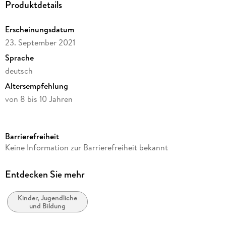
Produktdetails
Erscheinungsdatum
23. September 2021
Sprache
deutsch
Altersempfehlung
von 8 bis 10 Jahren
Reihe
Kosmos Experimentierkasten
Barrierefreiheit
Verlag/Hersteller
Keine Information zur Barrierefreiheit bekannt
Franckh-Kosmos
Produktart
Entdecken Sie mehr
Spiel
Kinder, Jugendliche
Gewicht
und Bildung
425 g