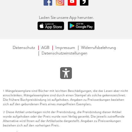
Laden Sie unsere App herunter.
Datenschutz
AGB
Impressum
Widerrufsbelehrung
Datenschutzeinstellungen
Mängelexemplare sind Bücher mit leichten Beschädigungen, die das Lesen aber nicht
1
einschränken. Mängelexemplare sind durch einen Stempel als solche gekennzeichnet.
Die frühere Buchpreisbindung ist aufgehoben. Angaben zu Preissenkungen beziehen
sich auf den gebundenen Preis eines mangelfreien Exemplars.
Diese Artikel unterliegen nicht der Preisbindung, die Preisbindung dieser Artikel
2
wurde aufgehoben oder der Preis wurde vom Verlag gesenkt. Die jeweils zutreffende
Alternative wird Ihnen auf der Artikelseite dargestellt. Angaben zu Preissenkungen
beziehen sich auf den vorherigen Preis.