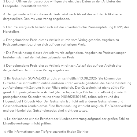
Durch Öffnen der Leseprobe willigen Sie ein, dass Daten an den Anbieter der
3
Leseprobe übermittelt werden.
Der gebundene Preis dieses Artikels wird nach Ablauf des auf der Artikelseite
4
dargestellten Datums vom Verlag angehoben.
Der Preisvergleich bezieht sich auf die unverbindliche Preisempfehlung (UVP) des
5
Herstellers.
Der gebundene Preis dieses Artikels wurde vom Verlag gesenkt. Angaben zu
6
Preissenkungen beziehen sich auf den vorherigen Preis.
Die Preisbindung dieses Artikels wurde aufgehoben. Angaben zu Preissenkungen
7
beziehen sich auf den letzten gebundenen Preis.
Der gebundene Preis dieses Artikels wird nach Ablauf des auf der Artikelseite
8
dargestellten Datums vom Verlag angehoben.
Ihr Gutschein SOMMER13 gilt bis einschließlich 10.08.2026. Sie können den
12
Gutschein ausschließlich online einlösen unter www.hugendubel.de. Keine Bestellung
zur Abholung mit Zahlung in der Filiale möglich. Der Gutschein ist nicht gültig für
gesetzlich preisgebundene Artikel (deutschsprachige Bücher und eBooks) sowie für
preisgebundene Kalender, tolino shine (4016621130466), tolino select und das
Hugendubel Hörbuch Abo. Der Gutschein ist nicht mit anderen Gutscheinen und
Geschenkkarten kombinierbar. Eine Barauszahlung ist nicht möglich. Ein Weiterverkauf
und der Handel des Gutscheincodes sind nicht gestattet.
Leider können wir die Echtheit der Kundenbewertung aufgrund der großen Zahl an
15
Einzelbewertungen nicht prüfen.
Alle Informationen zur Tiefpreisgarantie finden Sie
hier
16