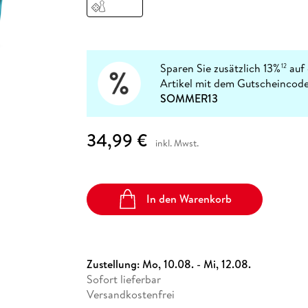
Fremdsprachige Bücher
n Lernhilfen
 Jugendbücher
eiber
Hörbuch Downloads im Bundle
cher
 Vergleich
 Puzzlezubehör
Lernen
New Adult
STABILO
Taschenbücher
hilfen
hriller
 Backen
er
lender
Ratgeber
op
hriller
Romance
Sparen Sie zusätzlich 13%
auf 
12
Sachbücher
Artikel mit dem Gutscheincode
precher:innen
SOMMER13
Science Fiction
Fremdsprachige Bücher
34,99 €
inkl. Mwst.
In den Warenkorb
Zustellung:
Mo, 10.08. - Mi, 12.08.
Sofort lieferbar
Versandkostenfrei