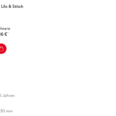
Lilo & Stitch
elware
36 €
*
 und Zubehör
es® Design
 Toniebox, Tonies und Zubehör)
 6 Jahren
130 mm