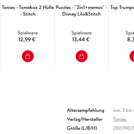
Toniebox-Öffnung mit Lautsprecherklappe
Tonies - Toniebox 2 Hülle
Puzzles - "2in1+memos" -
Top Trumps 
- Stitch
Disney Lilo&Stitch
Netztaschen für mindestens 6 Tonies
Gepolsterter Tragegriff und Schultergurt
Spielware
Spielware
Spi
Flexible Trennstege mit Klettfunktion
12,99 €
13,44 €
8,
*
*
Praktische Aufhängung mit Haken
Platz für Toniebox, Ladestation, Kopfhörer
U-förmiger 2-Wege-Reißverschluss im toni
Lieferumfang: 1 HörSpiel-Transporter (ohne
Altersempfehlung
von 3 bis
Verlag/Hersteller
Tonies
Größe (L/B/H)
280/190/