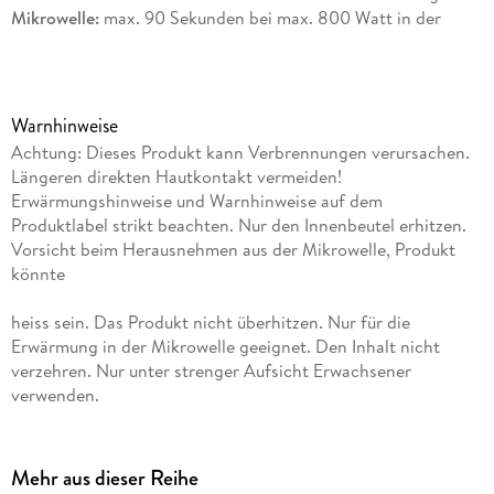
Mikrowelle:
max. 90 Sekunden bei max. 800 Watt in der
Mikrowelle erwärmen.
Backofen:
max. 10 Minuten bei 100 °C im Backofen (nur
Umluft!) erwärmen.
Bitte
Warnhinweise
beachten Sie die Nutzungshinweise in der Anleitung.
Achtung: Dieses Produkt kann Verbrennungen verursachen.
Längeren direkten Hautkontakt vermeiden!
Anleitung:
- Nur in der Mikrowelle oder im Elektro-Backofen
Erwärmungshinweise und Warnhinweise auf dem
erwärmen.
Produktlabel strikt beachten. Nur den Innenbeutel erhitzen.
- Die Mikrowelle oder der Ofen darf nur von Erwachsenen
Vorsicht beim Herausnehmen aus der Mikrowelle, Produkt
bedient werden.
könnte
- Das erwärmte Produkt kann
Verbrennungen oder Feuer verursachen.
heiss sein. Das Produkt nicht überhitzen. Nur für die
- Längeren direkten Hautkontakt vermeiden.
Erwärmung in der Mikrowelle geeignet. Den Inhalt nicht
- Die angegebene Erwärmungszeit und Wattzahl unbedingt
verzehren. Nur unter strenger Aufsicht Erwachsener
einhalten.
verwenden.
- Vorsicht beim Herausnehmen aus der Mikrowelle oder dem
Ofen, Produkt könnte heiß sein.
-
Mehr aus dieser Reihe
Den Inhalt nicht verzehren.