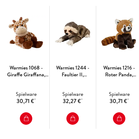
- Das Produkt nicht überhitzen, da die Temperatur nach der
Entnahme aus der Mikrowelle oder dem Ofen noch ansteigen
und Verbrennungen oder Feuer verursachen kann.
- Falls die Leistung nicht auf dem Mikrowellengerät
angegeben ist,
entnehmen Sie die korrekte Leistung der
Bedienungsanleitung des Geräts.
- Produkt in regelmäßigen Abständen auf Beschädigungen
überprüfen.
- Nach jedem Gebrauch an einem trockenen und kühlen Ort
Warmies 1068 -
Warmies 1244 -
Warmies 1216 -
Giraffe Giraffana,
Faultier II,
Roter Panda,
Wärmestofftier
Wärmestofftier
Wärmestofftier
Spielware
Spielware
Spielware
30,71 €
32,27 €
30,71 €
*
*
*