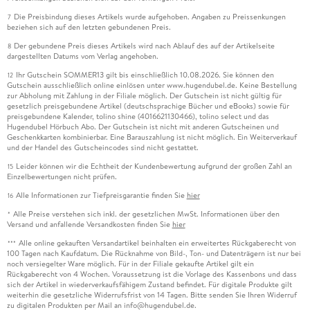
Die Preisbindung dieses Artikels wurde aufgehoben. Angaben zu Preissenkungen
7
beziehen sich auf den letzten gebundenen Preis.
Der gebundene Preis dieses Artikels wird nach Ablauf des auf der Artikelseite
8
dargestellten Datums vom Verlag angehoben.
Ihr Gutschein SOMMER13 gilt bis einschließlich 10.08.2026. Sie können den
12
Gutschein ausschließlich online einlösen unter www.hugendubel.de. Keine Bestellung
zur Abholung mit Zahlung in der Filiale möglich. Der Gutschein ist nicht gültig für
gesetzlich preisgebundene Artikel (deutschsprachige Bücher und eBooks) sowie für
preisgebundene Kalender, tolino shine (4016621130466), tolino select und das
Hugendubel Hörbuch Abo. Der Gutschein ist nicht mit anderen Gutscheinen und
Geschenkkarten kombinierbar. Eine Barauszahlung ist nicht möglich. Ein Weiterverkauf
und der Handel des Gutscheincodes sind nicht gestattet.
Leider können wir die Echtheit der Kundenbewertung aufgrund der großen Zahl an
15
Einzelbewertungen nicht prüfen.
Alle Informationen zur Tiefpreisgarantie finden Sie
hier
16
Alle Preise verstehen sich inkl. der gesetzlichen MwSt. Informationen über den
*
Versand und anfallende Versandkosten finden Sie
hier
Alle online gekauften Versandartikel beinhalten ein erweitertes Rückgaberecht von
***
100 Tagen nach Kaufdatum. Die Rücknahme von Bild-, Ton- und Datenträgern ist nur bei
noch versiegelter Ware möglich. Für in der Filiale gekaufte Artikel gilt ein
Rückgaberecht von 4 Wochen. Voraussetzung ist die Vorlage des Kassenbons und dass
sich der Artikel in wiederverkaufsfähigem Zustand befindet. Für digitale Produkte gilt
weiterhin die gesetzliche Widerrufsfrist von 14 Tagen. Bitte senden Sie Ihren Widerruf
zu digitalen Produkten per Mail an info@hugendubel.de.