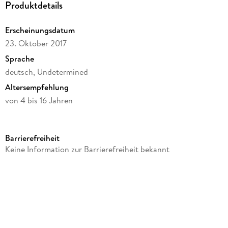
Produktdetails
Erscheinungsdatum
23. Oktober 2017
Sprache
deutsch, Undetermined
Altersempfehlung
von 4 bis 16 Jahren
Reihe
Warmies
Barrierefreiheit
Verlag/Hersteller
Keine Information zur Barrierefreiheit bekannt
Greenlife Value
Produktart
Spiel
Gewicht
757 g