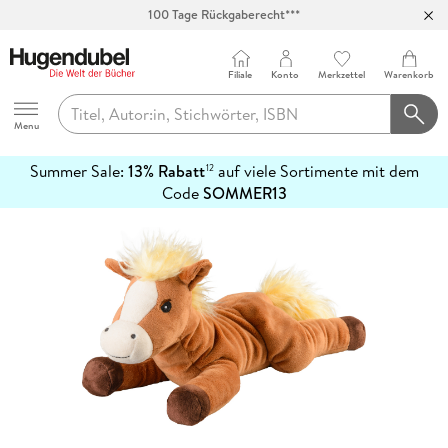
100 Tage Rückgaberecht***
Abholung in über 100 Filialen
Filiale
Konto
Merkzettel
Warenkorb
Hugendubel
Menu
Summer Sale:
13% Rabatt
auf viele Sortimente mit dem
12
mehr
Code
SOMMER13
erfahren