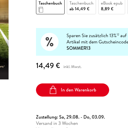
Fremdsprachige Bücher
Taschenbuch
Taschenbuch
eBook epub
n Lernhilfen
 Jugendbücher
eiber
Hörbuch Downloads im Bundle
cher
 Vergleich
 Puzzlezubehör
Lernen
New Adult
STABILO
ab
14,49 €
8,89 €
Taschenbücher
hilfen
hriller
 Backen
er
lender
Ratgeber
op
hriller
Romance
Sachbücher
Sparen Sie zusätzlich 13%
auf 
12
precher:innen
Artikel mit dem Gutscheincode
Science Fiction
SOMMER13
Fremdsprachige Bücher
14,49 €
inkl. Mwst.
In den Warenkorb
Zustellung:
Sa, 29.08. - Do, 03.09.
Versand in 3 Wochen