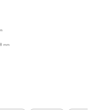
es
28 mm