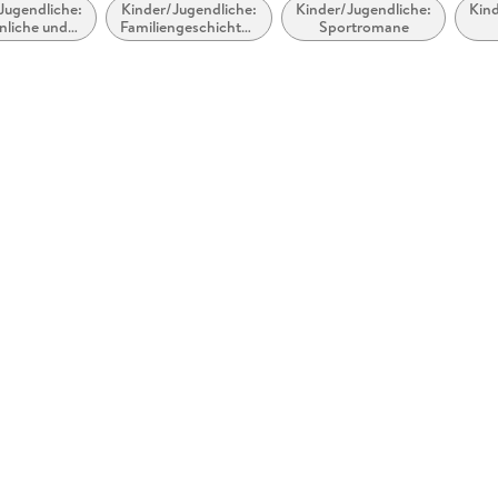
Jugendliche:
Kinder/Jugendliche:
Kinder/Jugendliche:
Kind
nliche und
Familiengeschichten
Sportromane
le Themen:
/Geschichten übers
ilien und
Zuhause
enmitglieder
Bal