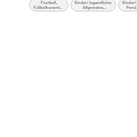
Football,
Kinder/Jugendliche:
Kinder/
Fußballvarianten
Allgemeine,
Persö
und verwandte
moderne und
sozia
Spiele
zeitgenössische
Fam
Belletristik
Famili