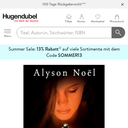
100 Tage Rückgaberecht***
Abholung in über 100 Filialen
Filiale
Konto
Merkzettel
Warenkorb
Hugendubel
Menu
Summer Sale:
13% Rabatt
auf viele Sortimente mit dem
12
mehr
Code
SOMMER13
erfahren