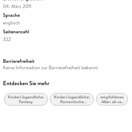
04. März 2011
Sprache
englisch
Seitenanzahl
322
Autor/Autorin
Alyson Noel
Barrierefreiheit
Verlag/Hersteller
Keine Information zur Barrierefreiheit bekannt
Pan Macmillan
Produktart
Entdecken Sie mehr
kartoniert
Kinder/Jugendliche:
Kinder/Jugendliche:
empfohlenes
Gewicht
Fantasy
Romantische
Alter: ab ca.
389 g
Geschichten,
12 Jahre
Liebesgeschichten
Größe (L/B/H)
203/127/19 mm
ISBN