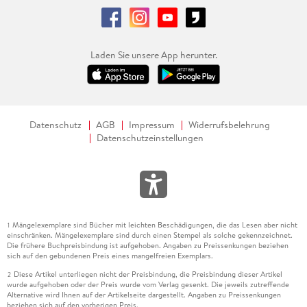
Laden Sie unsere App herunter.
Datenschutz
AGB
Impressum
Widerrufsbelehrung
Datenschutzeinstellungen
Mängelexemplare sind Bücher mit leichten Beschädigungen, die das Lesen aber nicht
1
einschränken. Mängelexemplare sind durch einen Stempel als solche gekennzeichnet.
Die frühere Buchpreisbindung ist aufgehoben. Angaben zu Preissenkungen beziehen
sich auf den gebundenen Preis eines mangelfreien Exemplars.
Diese Artikel unterliegen nicht der Preisbindung, die Preisbindung dieser Artikel
2
wurde aufgehoben oder der Preis wurde vom Verlag gesenkt. Die jeweils zutreffende
Alternative wird Ihnen auf der Artikelseite dargestellt. Angaben zu Preissenkungen
beziehen sich auf den vorherigen Preis.