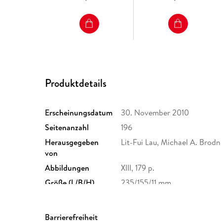
Produktdetails
Erscheinungsdatum
30. November 2010
Seitenanzahl
196
Herausgegeben
Lit-Fui Lau, Michael A. Brod
von
Abbildungen
XIII, 179 p.
Größe (L/B/H)
235/155/11 mm
Herstelleradresse
Springer Nature Customer S
Europaplatz 3, 69115 Heidelb
Barrierefreiheit
ProductSafety@springernat