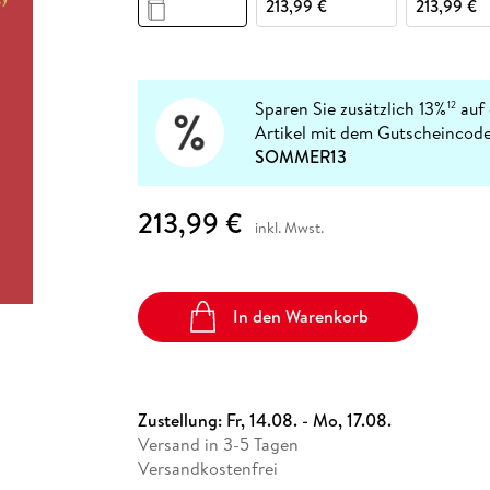
Fremdsprachige Bücher
213,99 €
213,99 €
n Lernhilfen
 Jugendbücher
eiber
Hörbuch Downloads im Bundle
cher
 Vergleich
 Puzzlezubehör
Lernen
New Adult
STABILO
Taschenbücher
hilfen
hriller
 Backen
er
lender
Ratgeber
op
hriller
Romance
Sparen Sie zusätzlich 13%
auf 
12
Sachbücher
Artikel mit dem Gutscheincode
precher:innen
SOMMER13
Science Fiction
Fremdsprachige Bücher
213,99 €
inkl. Mwst.
In den Warenkorb
Zustellung:
Fr, 14.08. - Mo, 17.08.
Versand in 3-5 Tagen
Versandkostenfrei