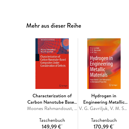
Mehr aus dieser Reihe
Characterization of
Hydrogen in
Carbon Nanotube Based
Engineering Metallic
Composites under
Moones Rahmandoust, Majid R. Ayatollahi
Materials
V. G. Gavriljuk, V. M. Shyvaniuk, S. M. Teus
Consideration of
Taschenbuch
Taschenbuch
Defects
149,99 €
170,99 €
*
*