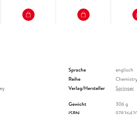
Sprache
englisch
Reihe
Chemistry
ney
Verlag/Hersteller
Springer
Gewicht
306 g
ISBN
9783642
ervice Center GmbH,
erg,
ure.com