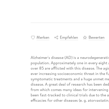
Merken
Empfehlen
Bewerten
Alzheimer's disease (AD) is a neurodegenerativ
population. Approximately one in every eight a
over 85 are afflicted with this disease. The ag
ever increasing socioeconomic threat in the f
symptomatic treatments and a huge unmet medi
disease. A great deal of research has been d
from which comes many ideas for intervening 
been fast-tracked to clinical trials due to the 
efficacies for other diseases (e. g. atorvastati
others represent novel chemical entities (e. g.