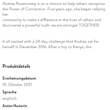
Andrea Rosenzweig is on a mission to help others recognize
the Power of Connection. Five years ago, she began rallying
her
community to make a difference in the lives of others and
discovered a powerful truth-we are stronger TOGETHER.
It all started with a 24-day challenge that Andrea set for
herself in December 2016. After a trip to Kenya, she
recognized
the need for support for at-risk village girls and purchased
24
Produktdetails
bracelets, handmade by the Massai women, and gave them
to
Erscheinungsdatum
a random stranger in the days leading up to Christmas. The
01. Oktober 2021
goal was to make a meaningful connection with someone
new each day, gift them a bracelet, and often provide them
Sprache
with something they needed.
englisch
Autor/Autorin