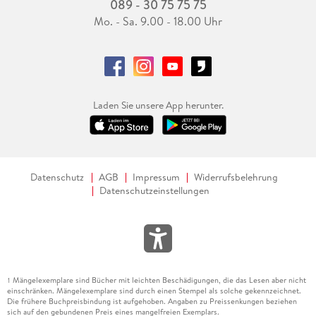
089 - 30 75 75 75
Mo. - Sa. 9.00 - 18.00 Uhr
Laden Sie unsere App herunter.
Datenschutz
AGB
Impressum
Widerrufsbelehrung
Datenschutzeinstellungen
Mängelexemplare sind Bücher mit leichten Beschädigungen, die das Lesen aber nicht
1
einschränken. Mängelexemplare sind durch einen Stempel als solche gekennzeichnet.
Die frühere Buchpreisbindung ist aufgehoben. Angaben zu Preissenkungen beziehen
sich auf den gebundenen Preis eines mangelfreien Exemplars.