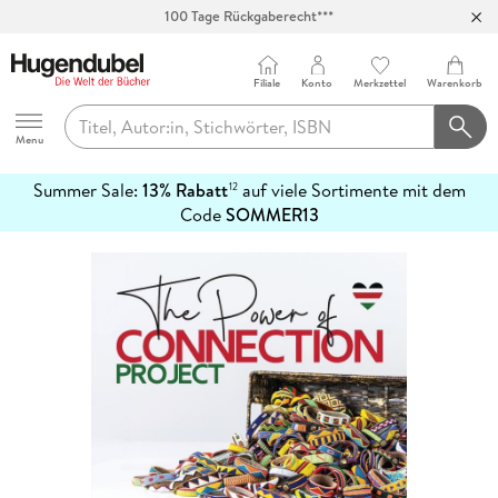
100 Tage Rückgaberecht***
Abholung in über 100 Filialen
Filiale
Konto
Merkzettel
Warenkorb
Hugendubel
Menu
Summer Sale:
13% Rabatt
auf viele Sortimente mit dem
12
mehr
Code
SOMMER13
erfahren