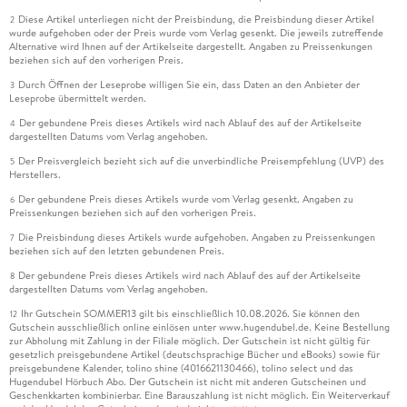
Diese Artikel unterliegen nicht der Preisbindung, die Preisbindung dieser Artikel
2
wurde aufgehoben oder der Preis wurde vom Verlag gesenkt. Die jeweils zutreffende
Alternative wird Ihnen auf der Artikelseite dargestellt. Angaben zu Preissenkungen
beziehen sich auf den vorherigen Preis.
Durch Öffnen der Leseprobe willigen Sie ein, dass Daten an den Anbieter der
3
Leseprobe übermittelt werden.
Der gebundene Preis dieses Artikels wird nach Ablauf des auf der Artikelseite
4
dargestellten Datums vom Verlag angehoben.
Der Preisvergleich bezieht sich auf die unverbindliche Preisempfehlung (UVP) des
5
Herstellers.
Der gebundene Preis dieses Artikels wurde vom Verlag gesenkt. Angaben zu
6
Preissenkungen beziehen sich auf den vorherigen Preis.
Die Preisbindung dieses Artikels wurde aufgehoben. Angaben zu Preissenkungen
7
beziehen sich auf den letzten gebundenen Preis.
Der gebundene Preis dieses Artikels wird nach Ablauf des auf der Artikelseite
8
dargestellten Datums vom Verlag angehoben.
Ihr Gutschein SOMMER13 gilt bis einschließlich 10.08.2026. Sie können den
12
Gutschein ausschließlich online einlösen unter www.hugendubel.de. Keine Bestellung
zur Abholung mit Zahlung in der Filiale möglich. Der Gutschein ist nicht gültig für
gesetzlich preisgebundene Artikel (deutschsprachige Bücher und eBooks) sowie für
preisgebundene Kalender, tolino shine (4016621130466), tolino select und das
Hugendubel Hörbuch Abo. Der Gutschein ist nicht mit anderen Gutscheinen und
Geschenkkarten kombinierbar. Eine Barauszahlung ist nicht möglich. Ein Weiterverkauf