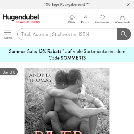
100 Tage Rückgaberecht***
Abholung in über 100 Filialen
Filiale
Konto
Merkzettel
Warenkorb
Hugendubel
Menu
Summer Sale:
13% Rabatt
auf viele Sortimente mit dem
12
mehr
Code
SOMMER13
erfahren
Band 8