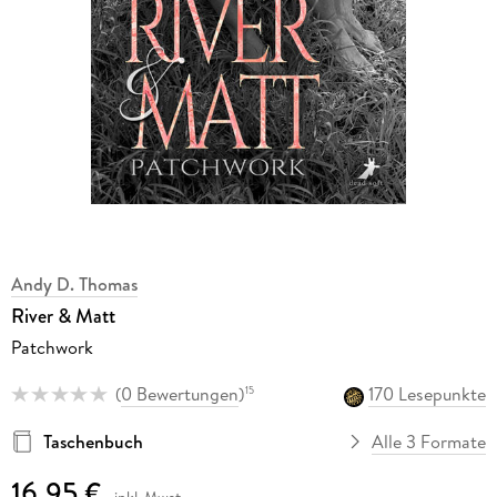
Andy D. Thomas
River & Matt
Patchwork
(
0 Bewertungen
)
170 Lesepunkte
15
Taschenbuch
Alle 3 Formate
16,95 €
inkl. Mwst.