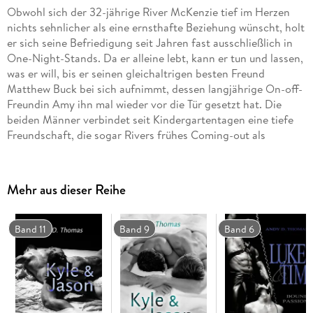
Obwohl sich der 32-jährige River McKenzie tief im Herzen
nichts sehnlicher als eine ernsthafte Beziehung wünscht, holt
er sich seine Befriedigung seit Jahren fast ausschließlich in
One-Night-Stands. Da er alleine lebt, kann er tun und lassen,
was er will, bis er seinen gleichaltrigen besten Freund
Matthew Buck bei sich aufnimmt, dessen langjährige On-off-
Freundin Amy ihn mal wieder vor die Tür gesetzt hat. Die
beiden Männer verbindet seit Kindergartentagen eine tiefe
Freundschaft, die sogar Rivers frühes Coming-out als
Teenager schadlos überstanden hatte. Als River merkt, dass
er mit der Zeit viel mehr für Matt empfindet, als ihm lieb ist,
ist er drauf und dran, ihn schnellstmöglich wieder vor die Tür
Mehr aus dieser Reihe
zu setzen. Doch Weihnachten steht vor der Tür und als Matt
ihm auch noch gesteht, dass Amy ihm den Kontakt mit
seinem 13-jährigen Sohn Joey verboten hat, bringt er es nicht
Band 11
Band 9
Band 6
übers Herz.