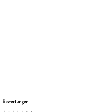
Herstelleradresse
Dead Soft, Querenbergstr. 26, 49497 Mettingen, deadsoft-
verlag@t-online.de
Bewertungen