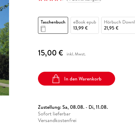
Fremdsprachige Bücher
n Lernhilfen
 Jugendbücher
eiber
Hörbuch Downloads im Bundle
cher
 Vergleich
 Puzzlezubehör
Lernen
New Adult
STABILO
Taschenbücher
hilfen
hriller
 Backen
er
lender
Ratgeber
Taschenbuch
eBook epub
Hörbuch Downl
op
hriller
Romance
13,99 €
21,95 €
Sachbücher
precher:innen
Science Fiction
15,00 €
inkl. Mwst.
Fremdsprachige Bücher
In den Warenkorb
Zustellung:
Sa, 08.08. - Di, 11.08.
Sofort lieferbar
Versandkostenfrei