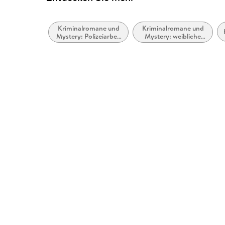
Kriminalromane und
Kriminalromane und
Mystery: Polizeiarbeit
Mystery: weibliche
& Forensik
Ermittler