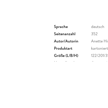
Sprache
deutsch
Seitenanzahl
352
Autor/Autorin
Anette Hi
Produktart
kartoniert
Größe (L/B/H)
122/201/
Herstelleradresse
Gmeiner-V
info@gmei