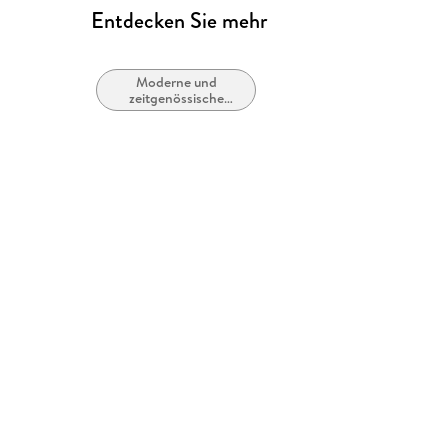
Entdecken Sie mehr
Moderne und
zeitgenössische
Belletristik: allgemein
und literarisch