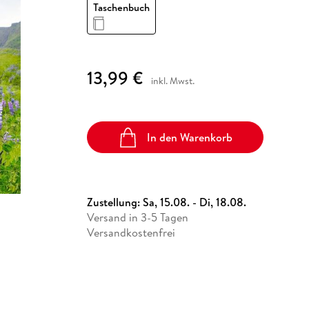
Fremdsprachige Bücher
Taschenbuch
n Lernhilfen
 Jugendbücher
eiber
Hörbuch Downloads im Bundle
cher
 Vergleich
 Puzzlezubehör
Lernen
New Adult
STABILO
Taschenbücher
hilfen
hriller
 Backen
er
lender
Ratgeber
op
hriller
Romance
13,99 €
inkl. Mwst.
Sachbücher
precher:innen
Science Fiction
Fremdsprachige Bücher
In den Warenkorb
Zustellung:
Sa, 15.08. - Di, 18.08.
Versand in 3-5 Tagen
Versandkostenfrei