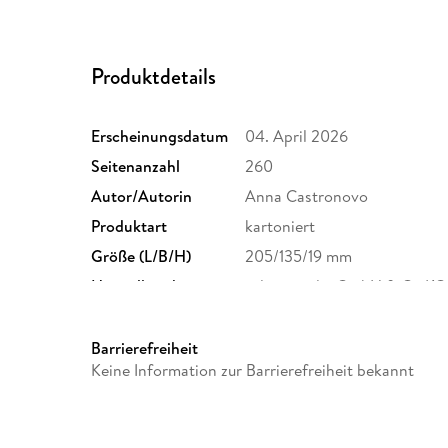
Produktdetails
Erscheinungsdatum
04. April 2026
Seitenanzahl
260
Autor/Autorin
Anna Castronovo
Produktart
kartoniert
Größe (L/B/H)
205/135/19 mm
Herstelleradresse
tolino media GmbH & Co.KG,
München, gpsr@tolino.medi
Barrierefreiheit
Keine Information zur Barrierefreiheit bekannt