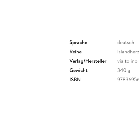
Sprache
deutsch
Reihe
Islandher
Verlag/Hersteller
via tolino
Gewicht
340 g
ISBN
9783695
 Albrechtstraße 14, 80636
a