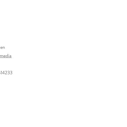
zen
 media
614233