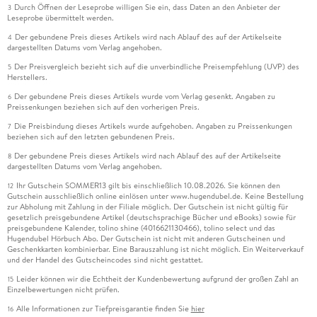
Durch Öffnen der Leseprobe willigen Sie ein, dass Daten an den Anbieter der
3
Leseprobe übermittelt werden.
Der gebundene Preis dieses Artikels wird nach Ablauf des auf der Artikelseite
4
dargestellten Datums vom Verlag angehoben.
Der Preisvergleich bezieht sich auf die unverbindliche Preisempfehlung (UVP) des
5
Herstellers.
Der gebundene Preis dieses Artikels wurde vom Verlag gesenkt. Angaben zu
6
Preissenkungen beziehen sich auf den vorherigen Preis.
Die Preisbindung dieses Artikels wurde aufgehoben. Angaben zu Preissenkungen
7
beziehen sich auf den letzten gebundenen Preis.
Der gebundene Preis dieses Artikels wird nach Ablauf des auf der Artikelseite
8
dargestellten Datums vom Verlag angehoben.
Ihr Gutschein SOMMER13 gilt bis einschließlich 10.08.2026. Sie können den
12
Gutschein ausschließlich online einlösen unter www.hugendubel.de. Keine Bestellung
zur Abholung mit Zahlung in der Filiale möglich. Der Gutschein ist nicht gültig für
gesetzlich preisgebundene Artikel (deutschsprachige Bücher und eBooks) sowie für
preisgebundene Kalender, tolino shine (4016621130466), tolino select und das
Hugendubel Hörbuch Abo. Der Gutschein ist nicht mit anderen Gutscheinen und
Geschenkkarten kombinierbar. Eine Barauszahlung ist nicht möglich. Ein Weiterverkauf
und der Handel des Gutscheincodes sind nicht gestattet.
Leider können wir die Echtheit der Kundenbewertung aufgrund der großen Zahl an
15
Einzelbewertungen nicht prüfen.
Alle Informationen zur Tiefpreisgarantie finden Sie
hier
16