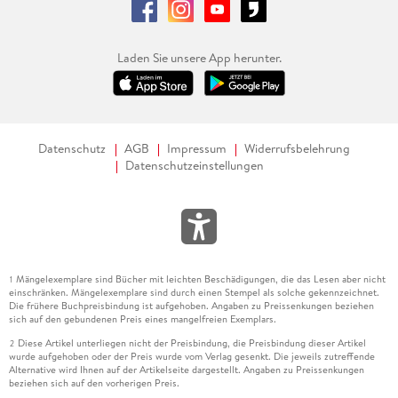
Laden Sie unsere App herunter.
Datenschutz
AGB
Impressum
Widerrufsbelehrung
Datenschutzeinstellungen
Mängelexemplare sind Bücher mit leichten Beschädigungen, die das Lesen aber nicht
1
einschränken. Mängelexemplare sind durch einen Stempel als solche gekennzeichnet.
Die frühere Buchpreisbindung ist aufgehoben. Angaben zu Preissenkungen beziehen
sich auf den gebundenen Preis eines mangelfreien Exemplars.
Diese Artikel unterliegen nicht der Preisbindung, die Preisbindung dieser Artikel
2
wurde aufgehoben oder der Preis wurde vom Verlag gesenkt. Die jeweils zutreffende
Alternative wird Ihnen auf der Artikelseite dargestellt. Angaben zu Preissenkungen
beziehen sich auf den vorherigen Preis.