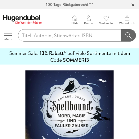
100 Tage Rückgaberecht***
Abholung in über 100 Filialen
Filiale
Konto
Merkzettel
Warenkorb
Hugendubel
Menu
Summer Sale:
13% Rabatt
auf viele Sortimente mit dem
12
mehr
Code
SOMMER13
erfahren