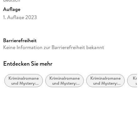
Auflage
1. Auflage 2023
Seitenanzahl
260
Barrierefreiheit
Altersempfehlung
Keine Information zur Barrierefreiheit bekannt
ab 16 Jahre
Reihe
Entdecken Sie mehr
Spellbound - Mord, Magie und fauler Zauber
Kriminalromane
Kriminalromane
Kriminalromane
Kri
Autor/Autorin
und Mystery:
und Mystery:
und Mystery:
un
Annabel Chase
Cosy Mystery
weibliche
Humor
Pri
Ermittler
Amat
Übersetzung
Ulrike Gerstner
Verlag/Hersteller
Bastei Lübbe AG
Originaltitel
Doom and Broom