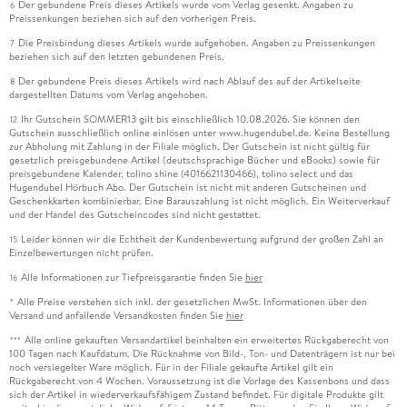
Der gebundene Preis dieses Artikels wurde vom Verlag gesenkt. Angaben zu
6
Preissenkungen beziehen sich auf den vorherigen Preis.
Die Preisbindung dieses Artikels wurde aufgehoben. Angaben zu Preissenkungen
7
beziehen sich auf den letzten gebundenen Preis.
Der gebundene Preis dieses Artikels wird nach Ablauf des auf der Artikelseite
8
dargestellten Datums vom Verlag angehoben.
Ihr Gutschein SOMMER13 gilt bis einschließlich 10.08.2026. Sie können den
12
Gutschein ausschließlich online einlösen unter www.hugendubel.de. Keine Bestellung
zur Abholung mit Zahlung in der Filiale möglich. Der Gutschein ist nicht gültig für
gesetzlich preisgebundene Artikel (deutschsprachige Bücher und eBooks) sowie für
preisgebundene Kalender, tolino shine (4016621130466), tolino select und das
Hugendubel Hörbuch Abo. Der Gutschein ist nicht mit anderen Gutscheinen und
Geschenkkarten kombinierbar. Eine Barauszahlung ist nicht möglich. Ein Weiterverkauf
und der Handel des Gutscheincodes sind nicht gestattet.
Leider können wir die Echtheit der Kundenbewertung aufgrund der großen Zahl an
15
Einzelbewertungen nicht prüfen.
Alle Informationen zur Tiefpreisgarantie finden Sie
hier
16
Alle Preise verstehen sich inkl. der gesetzlichen MwSt. Informationen über den
*
Versand und anfallende Versandkosten finden Sie
hier
Alle online gekauften Versandartikel beinhalten ein erweitertes Rückgaberecht von
***
100 Tagen nach Kaufdatum. Die Rücknahme von Bild-, Ton- und Datenträgern ist nur bei
noch versiegelter Ware möglich. Für in der Filiale gekaufte Artikel gilt ein
Rückgaberecht von 4 Wochen. Voraussetzung ist die Vorlage des Kassenbons und dass
sich der Artikel in wiederverkaufsfähigem Zustand befindet. Für digitale Produkte gilt