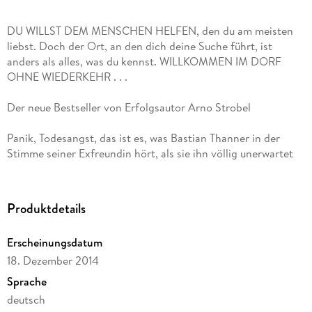
DU WILLST DEM MENSCHEN HELFEN, den du am meisten
liebst. Doch der Ort, an den dich deine Suche führt, ist
anders als alles, was du kennst. WILLKOMMEN IM DORF
OHNE WIEDERKEHR . . .
Der neue Bestseller von Erfolgsautor Arno Strobel
Panik, Todesangst, das ist es, was Bastian Thanner in der
Stimme seiner Exfreundin hört, als sie ihn völlig unerwartet
anruft. Über zwei Monate ist es her, dass Bastian Anna
zuletzt gesehen hat, als sie Hals über Kopf und ohne
Erklärung einfach verschwunden ist. Jetzt braucht sie
Produktdetails
dringend seine Hilfe, sie bangt um ihr Leben. Bastian macht
sich sofort auf die Suche nach Anna und gelangt in ein Dorf
Erscheinungsdatum
an der Müritz, das ihm von Anfang an unheimlich ist. Überall
18. Dezember 2014
deuten Spuren auf Anna, doch niemand kann oder will ihm
weiterhelfen. Bis zu dem Abend, als Bastian Zeuge einer
Sprache
schrecklichen Zusammenkunft wird. Und auf den Mann trifft,
deutsch
der genau weiß, was mit Anna geschehen ist . . .