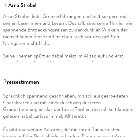
Arno Strobel
Arno Strobel liebt Grenzerfahrungen und teilt sie gern mit
seinen Leserinnen und Lesern. Deshalb sind seine Thriller wie
spannende Entdeckungsreisen zu den dunklen Winkeln der
menschlichen Seele und machen auch vor den größten
Urängsten nicht Halt.
Seine Themen spürt er dabei meist im Alltag auf und erst,
wenn ihn eine Idee nicht mehr loslässt und er den
Hintergründen sofort mit Hilfe seines Netzwerks aus
Experten auf den Grund gehen will, weiß er, dass der
Pressestimmen
Grundstein für seinen nächsten Roman gelegt ist. Alle seine
bisherigen Thriller waren Bestseller.
Sprachlich spannend geschrieben, mit toll ausgearbeiteten
Arno Strobel lebt als freier Autor in der Nähe von Trier.
Charakteren und mit einer durchweg düsteren
Grundstimmung ist das der beste Thriller, den ich seit langem
gelesen habe! Larissa Immel, Alliteratus
Es gibt nur wenige Autoren, die mit ihren Büchern aber
immer auf der Bestsellerliste landen. Einer davon ist Arno