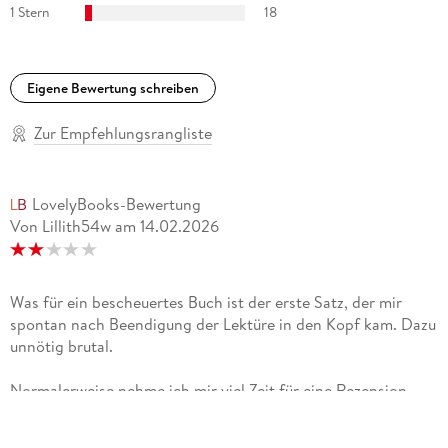
1 Stern
18
Eigene Bewertung schreiben
Zur Empfehlungsrangliste
LovelyBooks-Bewertung
Von Lillith54w
am
14.02.2026
Was für ein bescheuertes Buch ist der erste Satz, der mir
spontan nach Beendigung der Lektüre in den Kopf kam. Dazu
unnötig brutal.
Normalerweise nehme ich mir viel Zeit für eine Rezension,
doch hier lohnt es sich meiner Meinung nach nicht. Der
Autor ist bekannt und beliebt, also hatte ich auf spannende