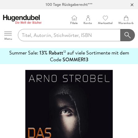
100 Tage Rückgaberecht***
Abholung in über 100 Filialen
Filiale
Konto
Merkzettel
Warenkorb
Hugendubel
Menu
Summer Sale:
13% Rabatt
auf viele Sortimente mit dem
12
mehr
Code
SOMMER13
erfahren