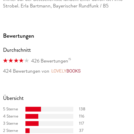
Strobel. Erla Bartmann, Bayerischer Rundfunk / B5
voller Spannung und kriminell gut. Ulli Wagner, SR3 Krimi-
Tipp
Bewertungen
Das cineastische Flair des Buchs drückt sich in Strobels
gewohnt bildhaften Beschreibungen aus. Andreas
Durchschnitt
Schiffmann, multimania, November 2014
15
426 Bewertungen
424 Bewertungen
von
LovelyBooks
Übersicht
5 Sterne
138
4 Sterne
116
3 Sterne
117
2 Sterne
37