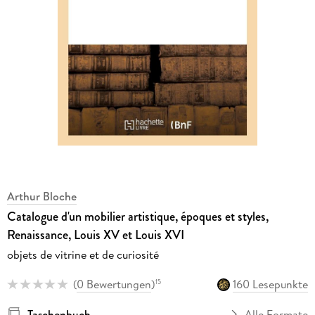
Arthur Bloche
Catalogue d'un mobilier artistique, époques et styles,
Renaissance, Louis XV et Louis XVI
objets de vitrine et de curiosité
(
0 Bewertungen
)
160 Lesepunkte
15
Taschenbuch
Alle Formate