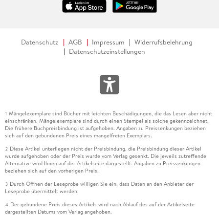
Datenschutz
AGB
Impressum
Widerrufsbelehrung
Datenschutzeinstellungen
Mängelexemplare sind Bücher mit leichten Beschädigungen, die das Lesen aber nicht
1
einschränken. Mängelexemplare sind durch einen Stempel als solche gekennzeichnet.
Die frühere Buchpreisbindung ist aufgehoben. Angaben zu Preissenkungen beziehen
sich auf den gebundenen Preis eines mangelfreien Exemplars.
Diese Artikel unterliegen nicht der Preisbindung, die Preisbindung dieser Artikel
2
wurde aufgehoben oder der Preis wurde vom Verlag gesenkt. Die jeweils zutreffende
Alternative wird Ihnen auf der Artikelseite dargestellt. Angaben zu Preissenkungen
beziehen sich auf den vorherigen Preis.
Durch Öffnen der Leseprobe willigen Sie ein, dass Daten an den Anbieter der
3
Leseprobe übermittelt werden.
Der gebundene Preis dieses Artikels wird nach Ablauf des auf der Artikelseite
4
dargestellten Datums vom Verlag angehoben.