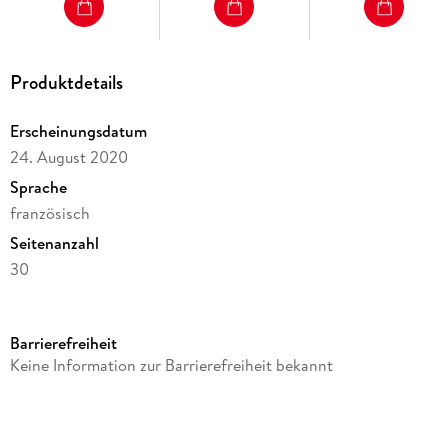
Produktdetails
Erscheinungsdatum
24. August 2020
Sprache
französisch
Seitenanzahl
30
Reihe
Hachette Livre BNF
Barrierefreiheit
Autor/Autorin
Keine Information zur Barrierefreiheit bekannt
Arthur Bloche
Verlag/Hersteller
Hachette Livre