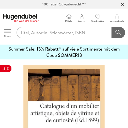
100 Tage Rückgaberecht***
Abholung in über 100 Filialen
Filiale
Konto
Merkzettel
Warenkorb
Hugendubel
Menu
Summer Sale:
13% Rabatt
auf viele Sortimente mit dem
12
mehr
Code
SOMMER13
erfahren
-11%