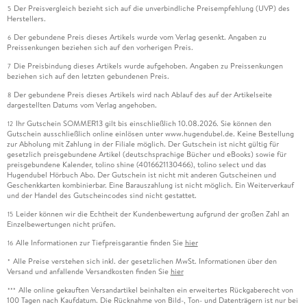
Der Preisvergleich bezieht sich auf die unverbindliche Preisempfehlung (UVP) des
5
Herstellers.
Der gebundene Preis dieses Artikels wurde vom Verlag gesenkt. Angaben zu
6
Preissenkungen beziehen sich auf den vorherigen Preis.
Die Preisbindung dieses Artikels wurde aufgehoben. Angaben zu Preissenkungen
7
beziehen sich auf den letzten gebundenen Preis.
Der gebundene Preis dieses Artikels wird nach Ablauf des auf der Artikelseite
8
dargestellten Datums vom Verlag angehoben.
Ihr Gutschein SOMMER13 gilt bis einschließlich 10.08.2026. Sie können den
12
Gutschein ausschließlich online einlösen unter www.hugendubel.de. Keine Bestellung
zur Abholung mit Zahlung in der Filiale möglich. Der Gutschein ist nicht gültig für
gesetzlich preisgebundene Artikel (deutschsprachige Bücher und eBooks) sowie für
preisgebundene Kalender, tolino shine (4016621130466), tolino select und das
Hugendubel Hörbuch Abo. Der Gutschein ist nicht mit anderen Gutscheinen und
Geschenkkarten kombinierbar. Eine Barauszahlung ist nicht möglich. Ein Weiterverkauf
und der Handel des Gutscheincodes sind nicht gestattet.
Leider können wir die Echtheit der Kundenbewertung aufgrund der großen Zahl an
15
Einzelbewertungen nicht prüfen.
Alle Informationen zur Tiefpreisgarantie finden Sie
hier
16
Alle Preise verstehen sich inkl. der gesetzlichen MwSt. Informationen über den
*
Versand und anfallende Versandkosten finden Sie
hier
Alle online gekauften Versandartikel beinhalten ein erweitertes Rückgaberecht von
***
100 Tagen nach Kaufdatum. Die Rücknahme von Bild-, Ton- und Datenträgern ist nur bei