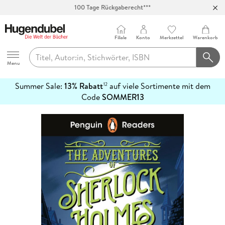
Abholung in über 100 Filialen
Filiale
Konto
Merkzettel
Warenkorb
Hugendubel
Menu
Summer Sale:
13% Rabatt
auf viele Sortimente mit dem
12
mehr
Code
SOMMER13
erfahren