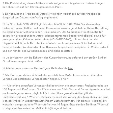
Die Preisbindung dieses Artikels wurde aufgehoben. Angaben zu Preissenkungen
7
beziehen sich auf den letzten gebundenen Preis.
Der gebundene Preis dieses Artikels wird nach Ablauf des auf der Artikelseite
8
dargestellten Datums vom Verlag angehoben.
Ihr Gutschein SOMMER13 gilt bis einschließlich 10.08.2026. Sie können den
12
Gutschein ausschließlich online einlösen unter www.hugendubel.de. Keine Bestellung
zur Abholung mit Zahlung in der Filiale möglich. Der Gutschein ist nicht gültig für
gesetzlich preisgebundene Artikel (deutschsprachige Bücher und eBooks) sowie für
preisgebundene Kalender, tolino shine (4016621130466), tolino select und das
Hugendubel Hörbuch Abo. Der Gutschein ist nicht mit anderen Gutscheinen und
Geschenkkarten kombinierbar. Eine Barauszahlung ist nicht möglich. Ein Weiterverkauf
und der Handel des Gutscheincodes sind nicht gestattet.
Leider können wir die Echtheit der Kundenbewertung aufgrund der großen Zahl an
15
Einzelbewertungen nicht prüfen.
Alle Informationen zur Tiefpreisgarantie finden Sie
hier
16
Alle Preise verstehen sich inkl. der gesetzlichen MwSt. Informationen über den
*
Versand und anfallende Versandkosten finden Sie
hier
Alle online gekauften Versandartikel beinhalten ein erweitertes Rückgaberecht von
***
100 Tagen nach Kaufdatum. Die Rücknahme von Bild-, Ton- und Datenträgern ist nur bei
noch versiegelter Ware möglich. Für in der Filiale gekaufte Artikel gilt ein
Rückgaberecht von 4 Wochen. Voraussetzung ist die Vorlage des Kassenbons und dass
sich der Artikel in wiederverkaufsfähigem Zustand befindet. Für digitale Produkte gilt
weiterhin die gesetzliche Widerrufsfrist von 14 Tagen. Bitte senden Sie Ihren Widerruf
zu digitalen Produkten per Mail an info@hugendubel.de.