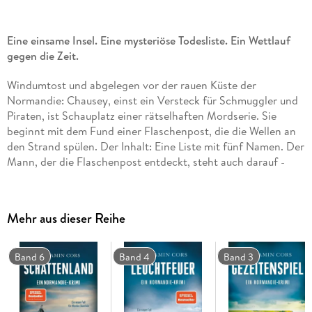
Eine einsame Insel. Eine mysteriöse Todesliste. Ein Wettlauf
gegen die Zeit.
Windumtost und abgelegen vor der rauen Küste der
Normandie: Chausey, einst ein Versteck für Schmuggler und
Piraten, ist Schauplatz einer rätselhaften Mordserie. Sie
beginnt mit dem Fund einer Flaschenpost, die die Wellen an
den Strand spülen. Der Inhalt: Eine Liste mit fünf Namen. Der
Mann, der die Flaschenpost entdeckt, steht auch darauf -
und stirbt qualvoll bei der Rückfahrt zum Festland. Nicolas
Guerlain, Personenschützer der französischen Regierung,
versucht verzweifelt, die anderen Personen auf der Liste
Mehr aus dieser Reihe
ausfindig zu machen und gerät dabei in tödliche Gefahr:
Denn er selbst steht ebenfalls auf der Liste des Mörders. Es
wird der persönlichste und schwierigste Fall für den toughen
Band 6
Band 4
Band 3
Franzosen. Und das ausgerechnet, während die Beziehung zu
seiner großen Liebe Julie zu zerbrechen droht.