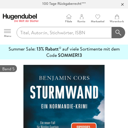
Abholung in über 100 Filialen
Filiale
Konto
Merkzettel
Warenkorb
Hugendubel
Menu
Summer Sale:
13% Rabatt
auf viele Sortimente mit dem
12
mehr
Code
SOMMER13
erfahren
Band 5