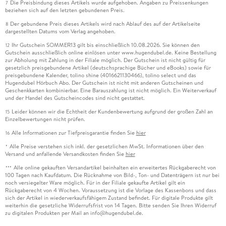
Die Preisbindung dieses Artikels wurde aufgehoben. Angaben zu Preissenkungen
7
beziehen sich auf den letzten gebundenen Preis.
Der gebundene Preis dieses Artikels wird nach Ablauf des auf der Artikelseite
8
dargestellten Datums vom Verlag angehoben.
Ihr Gutschein SOMMER13 gilt bis einschließlich 10.08.2026. Sie können den
12
Gutschein ausschließlich online einlösen unter www.hugendubel.de. Keine Bestellung
zur Abholung mit Zahlung in der Filiale möglich. Der Gutschein ist nicht gültig für
gesetzlich preisgebundene Artikel (deutschsprachige Bücher und eBooks) sowie für
preisgebundene Kalender, tolino shine (4016621130466), tolino select und das
Hugendubel Hörbuch Abo. Der Gutschein ist nicht mit anderen Gutscheinen und
Geschenkkarten kombinierbar. Eine Barauszahlung ist nicht möglich. Ein Weiterverkauf
und der Handel des Gutscheincodes sind nicht gestattet.
Leider können wir die Echtheit der Kundenbewertung aufgrund der großen Zahl an
15
Einzelbewertungen nicht prüfen.
Alle Informationen zur Tiefpreisgarantie finden Sie
hier
16
Alle Preise verstehen sich inkl. der gesetzlichen MwSt. Informationen über den
*
Versand und anfallende Versandkosten finden Sie
hier
Alle online gekauften Versandartikel beinhalten ein erweitertes Rückgaberecht von
***
100 Tagen nach Kaufdatum. Die Rücknahme von Bild-, Ton- und Datenträgern ist nur bei
noch versiegelter Ware möglich. Für in der Filiale gekaufte Artikel gilt ein
Rückgaberecht von 4 Wochen. Voraussetzung ist die Vorlage des Kassenbons und dass
sich der Artikel in wiederverkaufsfähigem Zustand befindet. Für digitale Produkte gilt
weiterhin die gesetzliche Widerrufsfrist von 14 Tagen. Bitte senden Sie Ihren Widerruf
zu digitalen Produkten per Mail an info@hugendubel.de.