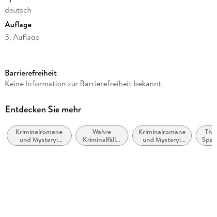
deutsch
Auflage
3. Auflage
Seitenanzahl
414
Barrierefreiheit
Reihe
Keine Information zur Barrierefreiheit bekannt
Nicolas Guerlain ermittelt, 5
Autor/Autorin
Entdecken Sie mehr
Benjamin Cors
Kriminalromane
Wahre
Kriminalromane
Thril
Verlag/Hersteller
und Mystery:
Kriminalfälle:
und Mystery:
Span
dtv Verlagsgesellschaft
Privatdetektiv /
Serienmörder
Polizeiarbeit &
Amateurdetektive
und Mörder
Forensik
Produktart
kartoniert
Gewicht
350 g
Größe (L/B/H)