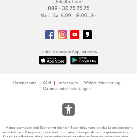
Filialhotline
089 - 30 75 75 75
Mo. - Sa. 9.00 - 18.00 Uhr
Laden Sie unsere App herunter.
Datenschutz
AGB
Impressum
Widerrufsbelehrung
Datenschutzeinstellungen
Mängelexemplare sind Bücher mit leichten Beschädigungen, die das Lesen aber nicht
1
einschränken. Mängelexemplare sind durch einen Stempel als solche gekennzeichnet.
Die frühere Buchpreisbindung ist aufgehoben. Angaben zu Preissenkungen beziehen