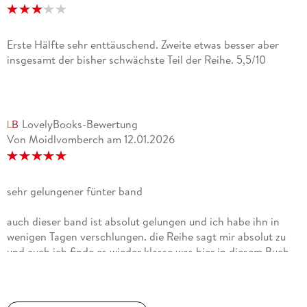
Erste Hälfte sehr enttäuschend. Zweite etwas besser aber
insgesamt der bisher schwächste Teil der Reihe. 5,5/10
LovelyBooks-Bewertung
Von Moidlvomberch
am
12.01.2026
sehr gelungener fünter band
auch dieser band ist absolut gelungen und ich habe ihn in
wenigen Tagen verschlungen. die Reihe sagt mir absolut zu
und auch ich finde es wieder klasse was hier in diesem Buch
steckt. ich hab mittlerweile eine gute Bindung zu den
unterschiedlichen Charakteren und finde es schade wenn
jemand stirbt. hintergrundinfos sind ebensp spannend als