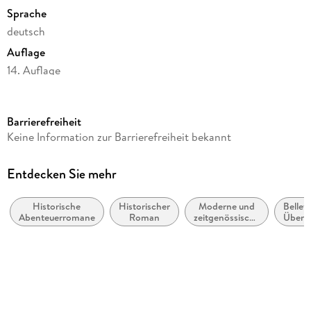
Sprache
deutsch
Auflage
14. Auflage
Seitenanzahl
512
Barrierefreiheit
Reihe
Keine Information zur Barrierefreiheit bekannt
Die Uhtred-Saga / The Last Kingdom, 5
Autor/Autorin
Entdecken Sie mehr
Bernard Cornwell
Historische
Historischer
Moderne und
Belletr
Übersetzung
Abenteuerromane
Roman
zeitgenössische
Übers
Karolina Fell
Belletristik:
allgemein und
Verlag/Hersteller
literarisch
Rowohlt Taschenbuch
Originaltitel
The Burning Land