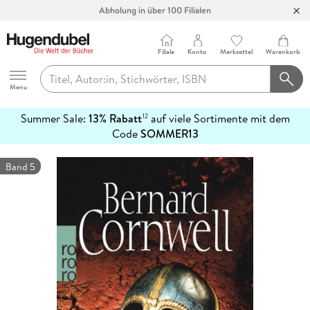
Abholung in über 100 Filialen
Filiale
Konto
Merkzettel
Warenkorb
Hugendubel
Menu
Summer Sale:
13% Rabatt
auf viele Sortimente mit dem
12
mehr
Code
SOMMER13
erfahren
Band 5