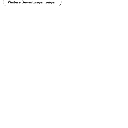
auch die schlachtszenen.tiefgründig aber auch mit viel Witz
Weitere Bewertungen zeigen
und Humor das gefällt mir an diesem Büchern sehrklare
Empfehlung