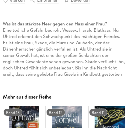
Merken
Empfehlen
Bewerten
Was ist das stärkste Heer gegen den Hass einer Frau?
Eine tödliche Gefahr bedroht Wessex: Harald Bluthaar. Nur
Uhtred erkennt den Schwachpunkt des mächtigen Feindes.
Es ist eine Frau, Skade, die Hure und Zauberin, der der
Dänenherrscher gänzlich verfallen ist. Als Uhtred sie in
seiner Gewalt hat, ist eine der großen Schlachten der
englischen Geschichte schon gewonnen. Skade verflucht ihn,
doch Uhtred fühlt sich unbesiegbar. Bis ihn die Nachricht
ereilt, dass seine geliebte Frau Gisela im Kindbett gestorben
ist. Und über das Land zieht wieder Rauch von brennenden
Dörfern . . .
Die Uhtred-Romane, Band 5
Mehr aus dieser Reihe
Band 13
Band 12
Band 11