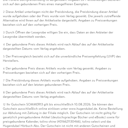
sich auf den gebundenen Preis eines mangelfreien Exemplars.
Diese Artikel unterliegen nicht der Preisbindung, die Preisbindung dieser Artikel
2
wurde aufgehoben oder der Preis wurde vom Verlag gesenkt. Die jeweils zutreffende
Alternative wird Ihnen auf der Artikelseite dargestellt. Angaben zu Preissenkungen
beziehen sich auf den vorherigen Preis.
Durch Öffnen der Leseprobe willigen Sie ein, dass Daten an den Anbieter der
3
Leseprobe übermittelt werden.
Der gebundene Preis dieses Artikels wird nach Ablauf des auf der Artikelseite
4
dargestellten Datums vom Verlag angehoben.
Der Preisvergleich bezieht sich auf die unverbindliche Preisempfehlung (UVP) des
5
Herstellers.
Der gebundene Preis dieses Artikels wurde vom Verlag gesenkt. Angaben zu
6
Preissenkungen beziehen sich auf den vorherigen Preis.
Die Preisbindung dieses Artikels wurde aufgehoben. Angaben zu Preissenkungen
7
beziehen sich auf den letzten gebundenen Preis.
Der gebundene Preis dieses Artikels wird nach Ablauf des auf der Artikelseite
8
dargestellten Datums vom Verlag angehoben.
Ihr Gutschein SOMMER13 gilt bis einschließlich 10.08.2026. Sie können den
12
Gutschein ausschließlich online einlösen unter www.hugendubel.de. Keine Bestellung
zur Abholung mit Zahlung in der Filiale möglich. Der Gutschein ist nicht gültig für
gesetzlich preisgebundene Artikel (deutschsprachige Bücher und eBooks) sowie für
preisgebundene Kalender, tolino shine (4016621130466), tolino select und das
Hugendubel Hörbuch Abo. Der Gutschein ist nicht mit anderen Gutscheinen und