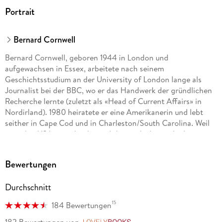
Portrait
Bernard Cornwell
Bernard Cornwell, geboren 1944 in London und
aufgewachsen in Essex, arbeitete nach seinem
Geschichtsstudium an der University of London lange als
Journalist bei der BBC, wo er das Handwerk der gründlichen
Recherche lernte (zuletzt als «Head of Current Affairs» in
Nordirland). 1980 heiratete er eine Amerikanerin und lebt
seither in Cape Cod und in Charleston/South Carolina. Weil
er in den USA zunächst keine Arbeitserlaubnis erhielt,
begann er Romane zu schreiben. Im englischen Sprachraum
gilt er als unangefochtener König des historischen
Bewertungen
Abenteuerromans. Seine Werke wurden in über 20 Sprachen
übersetzt Gesamtauflage: mehr als 30 Millionen Exemplare.
Durchschnitt
Die Queen zeichnete ihn mit dem «Order of the British
Empire» aus.
15
184 Bewertungen
Karolina Fell hat schon viele große Autorinnen und Autoren
182 Bewertungen
von