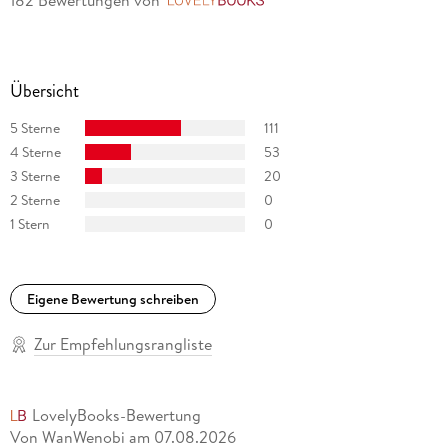
LovelyBooks
ins Deutsche übertragen, u. a. Jojo Moyes, Bernard Cornwell
und Kristin Hannah.
Übersicht
5 Sterne
111
4 Sterne
53
3 Sterne
20
2 Sterne
0
1 Stern
0
Eigene Bewertung schreiben
Zur Empfehlungsrangliste
LovelyBooks-Bewertung
Von WanWenobi
am
07.08.2026