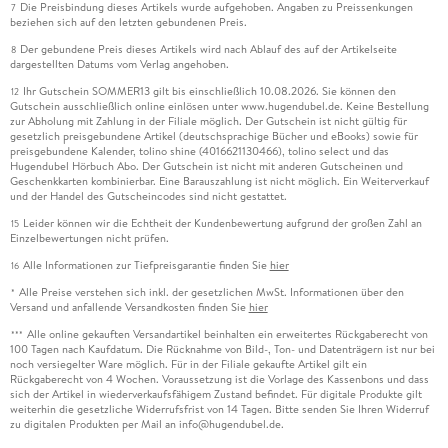
Die Preisbindung dieses Artikels wurde aufgehoben. Angaben zu Preissenkungen
7
beziehen sich auf den letzten gebundenen Preis.
Der gebundene Preis dieses Artikels wird nach Ablauf des auf der Artikelseite
8
dargestellten Datums vom Verlag angehoben.
Ihr Gutschein SOMMER13 gilt bis einschließlich 10.08.2026. Sie können den
12
Gutschein ausschließlich online einlösen unter www.hugendubel.de. Keine Bestellung
zur Abholung mit Zahlung in der Filiale möglich. Der Gutschein ist nicht gültig für
gesetzlich preisgebundene Artikel (deutschsprachige Bücher und eBooks) sowie für
preisgebundene Kalender, tolino shine (4016621130466), tolino select und das
Hugendubel Hörbuch Abo. Der Gutschein ist nicht mit anderen Gutscheinen und
Geschenkkarten kombinierbar. Eine Barauszahlung ist nicht möglich. Ein Weiterverkauf
und der Handel des Gutscheincodes sind nicht gestattet.
Leider können wir die Echtheit der Kundenbewertung aufgrund der großen Zahl an
15
Einzelbewertungen nicht prüfen.
Alle Informationen zur Tiefpreisgarantie finden Sie
hier
16
Alle Preise verstehen sich inkl. der gesetzlichen MwSt. Informationen über den
*
Versand und anfallende Versandkosten finden Sie
hier
Alle online gekauften Versandartikel beinhalten ein erweitertes Rückgaberecht von
***
100 Tagen nach Kaufdatum. Die Rücknahme von Bild-, Ton- und Datenträgern ist nur bei
noch versiegelter Ware möglich. Für in der Filiale gekaufte Artikel gilt ein
Rückgaberecht von 4 Wochen. Voraussetzung ist die Vorlage des Kassenbons und dass
sich der Artikel in wiederverkaufsfähigem Zustand befindet. Für digitale Produkte gilt
weiterhin die gesetzliche Widerrufsfrist von 14 Tagen. Bitte senden Sie Ihren Widerruf
zu digitalen Produkten per Mail an info@hugendubel.de.