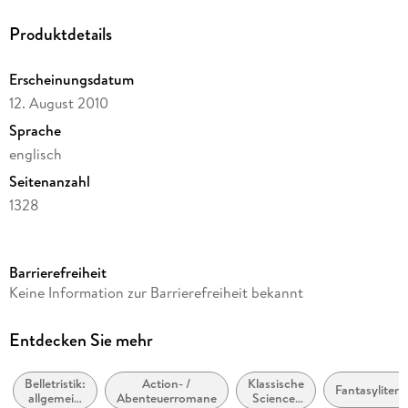
Produktdetails
Erscheinungsdatum
12. August 2010
Sprache
englisch
Seitenanzahl
1328
Reihe
S.F. MASTERWORKS
Barrierefreiheit
Autor/Autorin
Keine Information zur Barrierefreiheit bekannt
Brian Aldiss
Verlag/Hersteller
Entdecken Sie mehr
Wayland
Belletristik:
Action- /
Klassische
Produktart
Fantasylitera
allgemein
Abenteuerromane
Science-