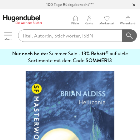
Abholung in über 100 Filialen
Filiale
Konto
Merkzettel
Warenkorb
Hugendubel
Menu
Nur noch heute:
Summer Sale -
13% Rabatt
auf viele
12
mehr
Sortimente mit dem Code
SOMMER13
erfahren