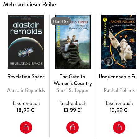
Massive, thoroughly researched, minutely organised, full of
Mehr aus dieser Reihe
action, pulp references and deep drama this is a classic
trilogy.
Band 87
Revelation Space
The Gate to
Unquenchable Fir
Women's Country
Alastair Reynolds
Sheri S. Tepper
Rachel Pollack
Taschenbuch
Taschenbuch
Taschenbuch
18,99 €
13,99 €
13,99 €
*
*
*