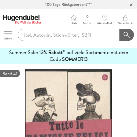
100 Tage Rückgaberecht***
Abholung in über 100 Filialen
Filiale
Konto
Merkzettel
Warenkorb
Hugendubel
Menu
Summer Sale:
13% Rabatt
auf viele Sortimente mit dem
12
mehr
Code
SOMMER13
erfahren
Band 41