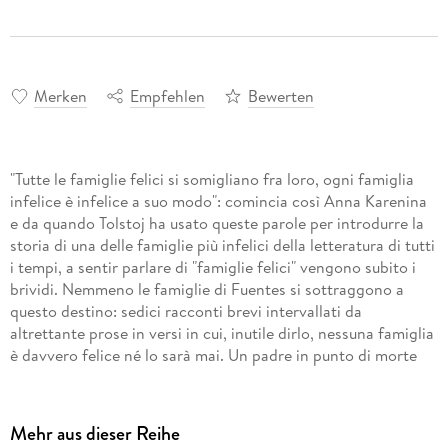
Merken
Empfehlen
Bewerten
"Tutte le famiglie felici si somigliano fra loro, ogni famiglia
infelice è infelice a suo modo": comincia così Anna Karenina
e da quando Tolstoj ha usato queste parole per introdurre la
storia di una delle famiglie più infelici della letteratura di tutti
i tempi, a sentir parlare di "famiglie felici" vengono subito i
brividi. Nemmeno le famiglie di Fuentes si sottraggono a
questo destino: sedici racconti brevi intervallati da
altrettante prose in versi in cui, inutile dirlo, nessuna famiglia
è davvero felice né lo sarà mai. Un padre in punto di morte
impone un diabolico rituale di lutto alle sue tre figlie. Un
marito abbandona la sua bellissima moglie per una cugina
molto meno avvenente. Una madre intrattiene una
Mehr aus dieser Reihe
corrispondenza con l'assassino di sua figlia. Un fratello