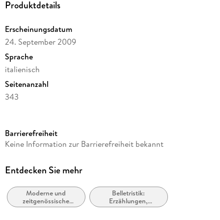
Produktdetails
Erscheinungsdatum
24. September 2009
Sprache
italienisch
Seitenanzahl
343
Reihe
Narrativa, 41
Barrierefreiheit
Autor/Autorin
Keine Information zur Barrierefreiheit bekannt
Carlos Fuentes
Übersetzung
Entdecken Sie mehr
G. Carraro, E. Mogavero
Moderne und
Belletristik:
Verlag/Hersteller
zeitgenössische
Erzählungen,
Il Saggiatore
Belletristik: allgemein
Kurzgeschichten,
und literarisch
Short Stories