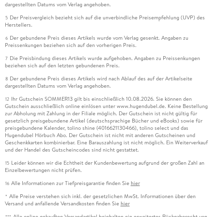
dargestellten Datums vom Verlag angehoben.
Der Preisvergleich bezieht sich auf die unverbindliche Preisempfehlung (UVP) des
5
Herstellers.
Der gebundene Preis dieses Artikels wurde vom Verlag gesenkt. Angaben zu
6
Preissenkungen beziehen sich auf den vorherigen Preis.
Die Preisbindung dieses Artikels wurde aufgehoben. Angaben zu Preissenkungen
7
beziehen sich auf den letzten gebundenen Preis.
Der gebundene Preis dieses Artikels wird nach Ablauf des auf der Artikelseite
8
dargestellten Datums vom Verlag angehoben.
Ihr Gutschein SOMMER13 gilt bis einschließlich 10.08.2026. Sie können den
12
Gutschein ausschließlich online einlösen unter www.hugendubel.de. Keine Bestellung
zur Abholung mit Zahlung in der Filiale möglich. Der Gutschein ist nicht gültig für
gesetzlich preisgebundene Artikel (deutschsprachige Bücher und eBooks) sowie für
preisgebundene Kalender, tolino shine (4016621130466), tolino select und das
Hugendubel Hörbuch Abo. Der Gutschein ist nicht mit anderen Gutscheinen und
Geschenkkarten kombinierbar. Eine Barauszahlung ist nicht möglich. Ein Weiterverkauf
und der Handel des Gutscheincodes sind nicht gestattet.
Leider können wir die Echtheit der Kundenbewertung aufgrund der großen Zahl an
15
Einzelbewertungen nicht prüfen.
Alle Informationen zur Tiefpreisgarantie finden Sie
hier
16
Alle Preise verstehen sich inkl. der gesetzlichen MwSt. Informationen über den
*
Versand und anfallende Versandkosten finden Sie
hier
Alle online gekauften Versandartikel beinhalten ein erweitertes Rückgaberecht von
***