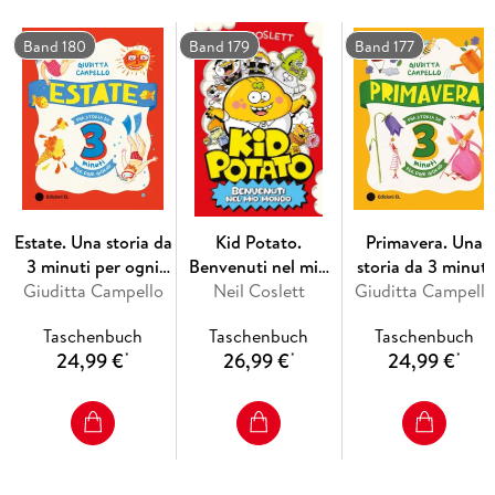
scredita l'altro pur di non compromettere la sua carriera. Un
amante gay tradisce il suo storico partner per un giovincello.
Band 180
Band 179
Band 177
Das Urheberrecht an bibliographischen und
produktbeschreibenden Daten und an den bereitgestellten
Bildern liegt bei Informazioni Editoriali, I.E. S.r.l., oder beim
Herausgeber oder demjenigen, der die Genehmigung erteilt
hat. Alle Rechte vorbehalten.
Estate. Una storia da
Kid Potato.
Primavera. Una
3 minuti per ogni
Benvenuti nel mio
storia da 3 minuti
Giuditta Campello
giorno
Neil Coslett
mondo
Giuditta Campello
per ogni giorno
Taschenbuch
Taschenbuch
Taschenbuch
24,99 €
26,99 €
24,99 €
*
*
*