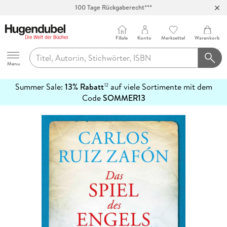
100 Tage Rückgaberecht***
Abholung in über 100 Filialen
Filiale
Konto
Merkzettel
Warenkorb
Hugendubel
Menu
Summer Sale:
13% Rabatt
auf viele Sortimente mit dem
12
mehr
Code
SOMMER13
erfahren