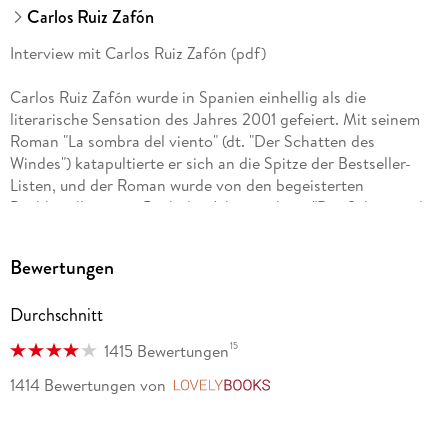
Carlos Ruiz Zafón
Interview mit Carlos Ruiz Zafón (pdf)
Carlos Ruiz Zafón wurde in Spanien einhellig als die
literarische Sensation des Jahres 2001 gefeiert. Mit seinem
Roman "La sombra del viento" (dt. "Der Schatten des
Windes") katapultierte er sich an die Spitze der Bestseller-
Listen, und der Roman wurde von den begeisterten
Buchhändlern zum Buch des Jahres gekürt. "Der Schatten des
Windes" spielt im Barcelona der 50er Jahre, wurde in mehr
als 30 Sprachen übersetzt und begeisterte Leser in aller Welt.
Bewertungen
Carlos Ruiz Zafón, geboren am 25. September 1964 in
Durchschnitt
Barcelona, wuchs im Schatten von Gaudís Kathedrale
Sagrada Familia auf und besuchte die Jesuitenschule Sarría.
15
1415 Bewertungen
Dieses gotische Schloß in seiner Geburtsstadt, mit Türmen
und geheimen Gängen, regte seine kindliche Phantasie und
1414 Bewertungen
von
LovelyBooks
die Lust aufs Geschichtenerzählen an und inspiriert ihn bis
heute zu seinen kunstvoll konstruierten Romanhandlungen.