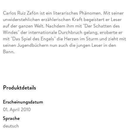
Carlos Ruiz Zafón ist ein literarisches Phänomen. Mit seiner
unwiderstehlichen erzählerischen Kraft begeistert er Leser
auf der ganzen Welt. Nachdem ihm mit "Der Schatten des
Windes" der internationale Durchbruch gelang, eroberte er
mit "Das Spiel des Engels" die Herzen im Sturm und zieht mit
seinen Jugendbüchern nun auch die jungen Leser in den
In "Das Spiel des Engels" ist es der junge Autor David Martín,
der von dem mysteriösen Verleger Andreas Corelli in einen
Produktdetails
furchterregenden Strudel der Ereignisse gezogen wird. Es
entspinnt sich ein Kampf auf Leben und Tod - voller
Erscheinungsdatum
Spannung und Phantastik, Freundschaft und Liebe,
01. April 2010
Sprache
deutsch