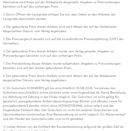
Alternative wird Ihnen auf der Artikelseite dargestellt. Angaben zu Preissenkungen
beziehen sich auf den vorherigen Preis.
Durch Öffnen der Leseprobe willigen Sie ein, dass Daten an den Anbieter der
3
Leseprobe übermittelt werden.
Der gebundene Preis dieses Artikels wird nach Ablauf des auf der Artikelseite
4
dargestellten Datums vom Verlag angehoben.
Der Preisvergleich bezieht sich auf die unverbindliche Preisempfehlung (UVP) des
5
Herstellers.
Der gebundene Preis dieses Artikels wurde vom Verlag gesenkt. Angaben zu
6
Preissenkungen beziehen sich auf den vorherigen Preis.
Die Preisbindung dieses Artikels wurde aufgehoben. Angaben zu Preissenkungen
7
beziehen sich auf den letzten gebundenen Preis.
Der gebundene Preis dieses Artikels wird nach Ablauf des auf der Artikelseite
8
dargestellten Datums vom Verlag angehoben.
Ihr Gutschein SOMMER13 gilt bis einschließlich 10.08.2026. Sie können den
12
Gutschein ausschließlich online einlösen unter www.hugendubel.de. Keine Bestellung
zur Abholung mit Zahlung in der Filiale möglich. Der Gutschein ist nicht gültig für
gesetzlich preisgebundene Artikel (deutschsprachige Bücher und eBooks) sowie für
preisgebundene Kalender, tolino shine (4016621130466), tolino select und das
Hugendubel Hörbuch Abo. Der Gutschein ist nicht mit anderen Gutscheinen und
Geschenkkarten kombinierbar. Eine Barauszahlung ist nicht möglich. Ein Weiterverkauf
und der Handel des Gutscheincodes sind nicht gestattet.
Leider können wir die Echtheit der Kundenbewertung aufgrund der großen Zahl an
15