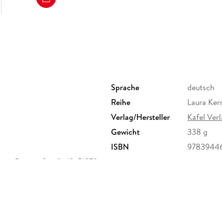
Sprache
deutsch
Reihe
Laura Ker
Verlag/Hersteller
Kafel Ver
Gewicht
338 g
ISBN
9783944
ag), Bonner Straße 12, 51379
ag.de