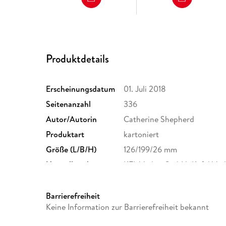
Produktdetails
Erscheinungsdatum
01. Juli 2018
Seitenanzahl
336
Autor/Autorin
Catherine Shepherd
Produktart
kartoniert
Größe (L/B/H)
126/199/26 mm
Herstelleradresse
KFL Verlag GmbH (Kafel Verl
Leverkusen, info@kafel-verl
Barrierefreiheit
Keine Information zur Barrierefreiheit bekannt