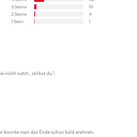
3 Sterne
10
2 Sterne
4
1 Stern
1
nicht nutzt , stirbst du !
der konnte man das Ende schon bald erahnen.