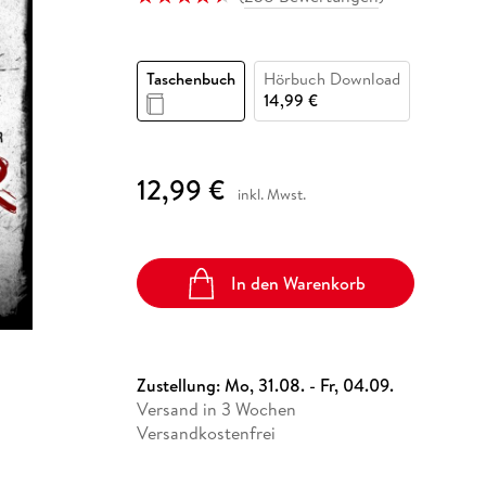
Fremdsprachige Bücher
n Lernhilfen
 Jugendbücher
eiber
Hörbuch Downloads im Bundle
cher
 Vergleich
 Puzzlezubehör
Lernen
New Adult
STABILO
Taschenbücher
hilfen
hriller
 Backen
er
lender
Ratgeber
Taschenbuch
Hörbuch Download
op
hriller
Romance
14,99 €
Sachbücher
precher:innen
Science Fiction
12,99 €
inkl. Mwst.
Fremdsprachige Bücher
In den Warenkorb
Zustellung:
Mo, 31.08. - Fr, 04.09.
Versand in 3 Wochen
Versandkostenfrei