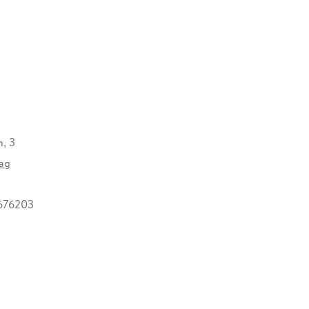
n, 3
lag
676203