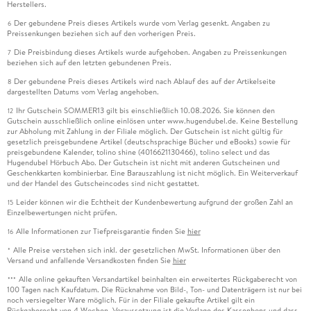
Herstellers.
Der gebundene Preis dieses Artikels wurde vom Verlag gesenkt. Angaben zu
6
Preissenkungen beziehen sich auf den vorherigen Preis.
Die Preisbindung dieses Artikels wurde aufgehoben. Angaben zu Preissenkungen
7
beziehen sich auf den letzten gebundenen Preis.
Der gebundene Preis dieses Artikels wird nach Ablauf des auf der Artikelseite
8
dargestellten Datums vom Verlag angehoben.
Ihr Gutschein SOMMER13 gilt bis einschließlich 10.08.2026. Sie können den
12
Gutschein ausschließlich online einlösen unter www.hugendubel.de. Keine Bestellung
zur Abholung mit Zahlung in der Filiale möglich. Der Gutschein ist nicht gültig für
gesetzlich preisgebundene Artikel (deutschsprachige Bücher und eBooks) sowie für
preisgebundene Kalender, tolino shine (4016621130466), tolino select und das
Hugendubel Hörbuch Abo. Der Gutschein ist nicht mit anderen Gutscheinen und
Geschenkkarten kombinierbar. Eine Barauszahlung ist nicht möglich. Ein Weiterverkauf
und der Handel des Gutscheincodes sind nicht gestattet.
Leider können wir die Echtheit der Kundenbewertung aufgrund der großen Zahl an
15
Einzelbewertungen nicht prüfen.
Alle Informationen zur Tiefpreisgarantie finden Sie
hier
16
Alle Preise verstehen sich inkl. der gesetzlichen MwSt. Informationen über den
*
Versand und anfallende Versandkosten finden Sie
hier
Alle online gekauften Versandartikel beinhalten ein erweitertes Rückgaberecht von
***
100 Tagen nach Kaufdatum. Die Rücknahme von Bild-, Ton- und Datenträgern ist nur bei
noch versiegelter Ware möglich. Für in der Filiale gekaufte Artikel gilt ein
Rückgaberecht von 4 Wochen. Voraussetzung ist die Vorlage des Kassenbons und dass