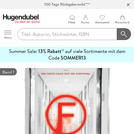
100 Tage Rückgaberecht***
Abholung in über 100 Filialen
Filiale
Konto
Merkzettel
Warenkorb
Hugendubel
Menu
Summer Sale:
13% Rabatt
auf viele Sortimente mit dem
12
mehr
Code
SOMMER13
erfahren
Band 1