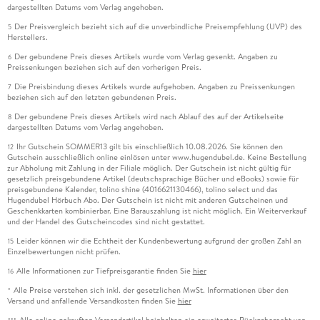
dargestellten Datums vom Verlag angehoben.
Der Preisvergleich bezieht sich auf die unverbindliche Preisempfehlung (UVP) des
5
Herstellers.
Der gebundene Preis dieses Artikels wurde vom Verlag gesenkt. Angaben zu
6
Preissenkungen beziehen sich auf den vorherigen Preis.
Die Preisbindung dieses Artikels wurde aufgehoben. Angaben zu Preissenkungen
7
beziehen sich auf den letzten gebundenen Preis.
Der gebundene Preis dieses Artikels wird nach Ablauf des auf der Artikelseite
8
dargestellten Datums vom Verlag angehoben.
Ihr Gutschein SOMMER13 gilt bis einschließlich 10.08.2026. Sie können den
12
Gutschein ausschließlich online einlösen unter www.hugendubel.de. Keine Bestellung
zur Abholung mit Zahlung in der Filiale möglich. Der Gutschein ist nicht gültig für
gesetzlich preisgebundene Artikel (deutschsprachige Bücher und eBooks) sowie für
preisgebundene Kalender, tolino shine (4016621130466), tolino select und das
Hugendubel Hörbuch Abo. Der Gutschein ist nicht mit anderen Gutscheinen und
Geschenkkarten kombinierbar. Eine Barauszahlung ist nicht möglich. Ein Weiterverkauf
und der Handel des Gutscheincodes sind nicht gestattet.
Leider können wir die Echtheit der Kundenbewertung aufgrund der großen Zahl an
15
Einzelbewertungen nicht prüfen.
Alle Informationen zur Tiefpreisgarantie finden Sie
hier
16
Alle Preise verstehen sich inkl. der gesetzlichen MwSt. Informationen über den
*
Versand und anfallende Versandkosten finden Sie
hier