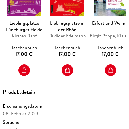
Lieblingsplätze
Lieblingsplätze in
Erfurt und Weima
Lüneburger Heide
der Rhön
Kirsten Ranf
Rüdiger Edelmann
Birgit Pop
Taschenbuch
Taschenbuch
Taschenbuch
17,00 €
17,00 €
17,00 €
*
*
*
Produktdetails
Erscheinungsdatum
08. Februar 2023
Sprache