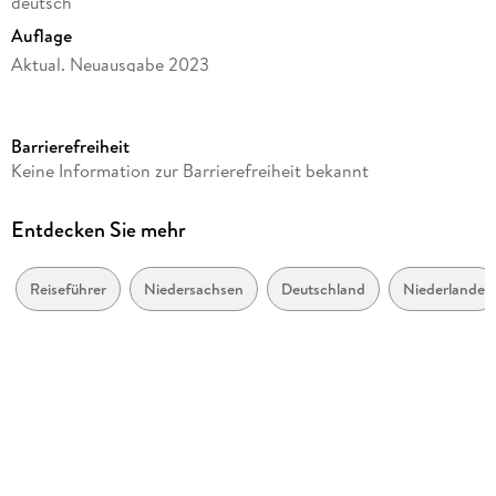
deutsch
Auflage
Aktual. Neuausgabe 2023
Seitenanzahl
192
Barrierefreiheit
Reihe
Keine Information zur Barrierefreiheit bekannt
Lieblingsplätze im GMEINER-Verlag
Autor/Autorin
Entdecken Sie mehr
Christoph Beyer
Verlag/Hersteller
Reiseführer
Niedersachsen
Deutschland
Niederlande
Gmeiner Verlag
Produktart
kartoniert
Abbildungen
90 farbige Abbildungen
Gewicht