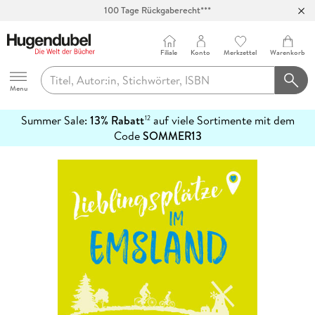
100 Tage Rückgaberecht***
Abholung in über 100 Filialen
Filiale
Konto
Merkzettel
Warenkorb
Hugendubel
Menu
Summer Sale:
13% Rabatt
auf viele Sortimente mit dem
12
mehr
Code
SOMMER13
erfahren