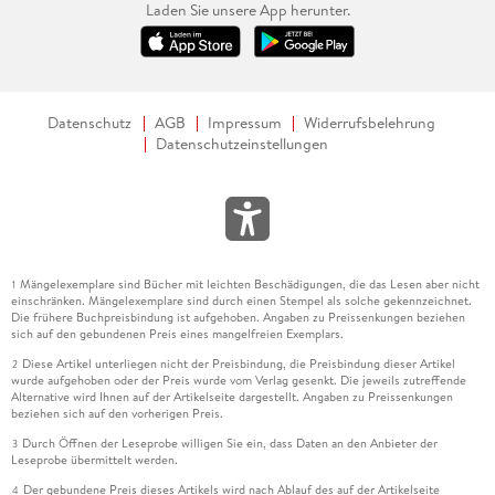
Laden Sie unsere App herunter.
Datenschutz
AGB
Impressum
Widerrufsbelehrung
Datenschutzeinstellungen
Mängelexemplare sind Bücher mit leichten Beschädigungen, die das Lesen aber nicht
1
einschränken. Mängelexemplare sind durch einen Stempel als solche gekennzeichnet.
Die frühere Buchpreisbindung ist aufgehoben. Angaben zu Preissenkungen beziehen
sich auf den gebundenen Preis eines mangelfreien Exemplars.
Diese Artikel unterliegen nicht der Preisbindung, die Preisbindung dieser Artikel
2
wurde aufgehoben oder der Preis wurde vom Verlag gesenkt. Die jeweils zutreffende
Alternative wird Ihnen auf der Artikelseite dargestellt. Angaben zu Preissenkungen
beziehen sich auf den vorherigen Preis.
Durch Öffnen der Leseprobe willigen Sie ein, dass Daten an den Anbieter der
3
Leseprobe übermittelt werden.
Der gebundene Preis dieses Artikels wird nach Ablauf des auf der Artikelseite
4