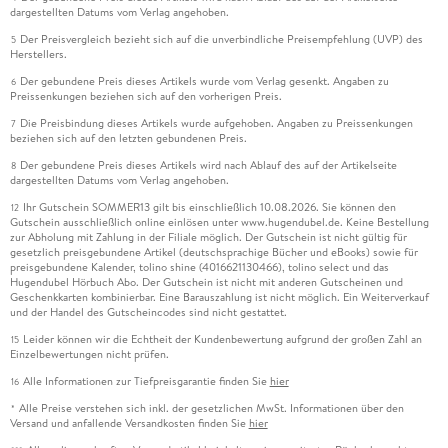
dargestellten Datums vom Verlag angehoben.
Der Preisvergleich bezieht sich auf die unverbindliche Preisempfehlung (UVP) des
5
Herstellers.
Der gebundene Preis dieses Artikels wurde vom Verlag gesenkt. Angaben zu
6
Preissenkungen beziehen sich auf den vorherigen Preis.
Die Preisbindung dieses Artikels wurde aufgehoben. Angaben zu Preissenkungen
7
beziehen sich auf den letzten gebundenen Preis.
Der gebundene Preis dieses Artikels wird nach Ablauf des auf der Artikelseite
8
dargestellten Datums vom Verlag angehoben.
Ihr Gutschein SOMMER13 gilt bis einschließlich 10.08.2026. Sie können den
12
Gutschein ausschließlich online einlösen unter www.hugendubel.de. Keine Bestellung
zur Abholung mit Zahlung in der Filiale möglich. Der Gutschein ist nicht gültig für
gesetzlich preisgebundene Artikel (deutschsprachige Bücher und eBooks) sowie für
preisgebundene Kalender, tolino shine (4016621130466), tolino select und das
Hugendubel Hörbuch Abo. Der Gutschein ist nicht mit anderen Gutscheinen und
Geschenkkarten kombinierbar. Eine Barauszahlung ist nicht möglich. Ein Weiterverkauf
und der Handel des Gutscheincodes sind nicht gestattet.
Leider können wir die Echtheit der Kundenbewertung aufgrund der großen Zahl an
15
Einzelbewertungen nicht prüfen.
Alle Informationen zur Tiefpreisgarantie finden Sie
hier
16
Alle Preise verstehen sich inkl. der gesetzlichen MwSt. Informationen über den
*
Versand und anfallende Versandkosten finden Sie
hier