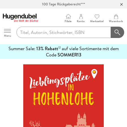
100 Tage Rückgaberecht***
Abholung in über 100 Filialen
Filiale
Konto
Merkzettel
Warenkorb
Hugendubel
Menu
Summer Sale:
13% Rabatt
auf viele Sortimente mit dem
12
mehr
Code
SOMMER13
erfahren