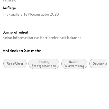
deutsch
Auflage
1., aktualisierte Neuausgabe 2023
Seitenanzahl
192
Barrierefreiheit
Reihe
Keine Information zur Barrierefreiheit bekannt
Lieblingsplätze im GMEINER-Verlag
Autor/Autorin
Entdecken Sie mehr
Ute Böttinger
Städte,
Baden-
Verlag/Hersteller
Reiseführer
Deutschla
Stadtgemeinden
Württemberg
Gmeiner Verlag
Produktart
kartoniert
Abbildungen
90 farbige Abbildungen
Gewicht