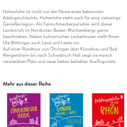
Hohenlohe ist nicht nur der Name eines bekannten
Adelsgeschlechts, Hohenlohe steht auch für eine vielseitige
Genießerregion. Als Feinschmeckerparadies wird dieser
Landstrich im Nordosten Baden-Württembergs gerne
beschrieben. Neben kulinarischen Leckerbissen stellt Ihnen
Ute Böttinger auch Land und Leute vor.
Auf einer Rundtour von Öhringen über Künzelsau und Bad
Mergentheim bis nach Schwäbisch Hall zeigt sie manch
versteckten Platz und neue Seiten beliebter Ausflugsziele.
Tauchen Sie ein in malerische Städtchen und in die
zauberhafte Natur - und erfahren Sie, wo Sie am besten essen
und als Familie entspannt gemeinsame Zeit verbringen
Mehr aus dieser Reihe
können!