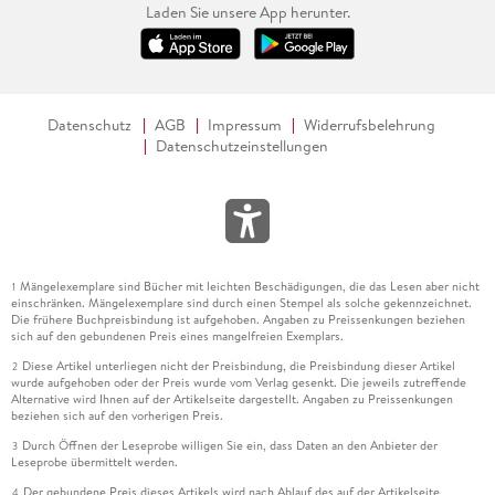
Laden Sie unsere App herunter.
Datenschutz
AGB
Impressum
Widerrufsbelehrung
Datenschutzeinstellungen
Mängelexemplare sind Bücher mit leichten Beschädigungen, die das Lesen aber nicht
1
einschränken. Mängelexemplare sind durch einen Stempel als solche gekennzeichnet.
Die frühere Buchpreisbindung ist aufgehoben. Angaben zu Preissenkungen beziehen
sich auf den gebundenen Preis eines mangelfreien Exemplars.
Diese Artikel unterliegen nicht der Preisbindung, die Preisbindung dieser Artikel
2
wurde aufgehoben oder der Preis wurde vom Verlag gesenkt. Die jeweils zutreffende
Alternative wird Ihnen auf der Artikelseite dargestellt. Angaben zu Preissenkungen
beziehen sich auf den vorherigen Preis.
Durch Öffnen der Leseprobe willigen Sie ein, dass Daten an den Anbieter der
3
Leseprobe übermittelt werden.
Der gebundene Preis dieses Artikels wird nach Ablauf des auf der Artikelseite
4