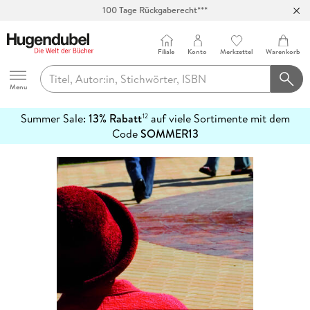
100 Tage Rückgaberecht***
Abholung in über 100 Filialen
Filiale
Konto
Merkzettel
Warenkorb
Hugendubel
Menu
Summer Sale:
13% Rabatt
auf viele Sortimente mit dem
12
mehr
Code
SOMMER13
erfahren