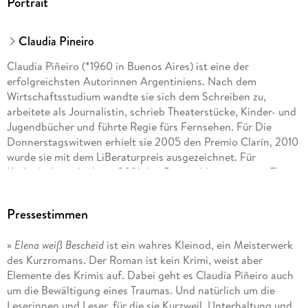
Portrait
Claudia Pineiro
Claudia Piñeiro (*1960 in Buenos Aires) ist eine der
erfolgreichsten Autorinnen Argentiniens. Nach dem
Wirtschaftsstudium wandte sie sich dem Schreiben zu,
arbeitete als Journalistin, schrieb Theaterstücke, Kinder- und
Jugendbücher und führte Regie fürs Fernsehen. Für Die
Donnerstagswitwen erhielt sie 2005 den Premio Clarín, 2010
wurde sie mit dem LiBeraturpreis ausgezeichnet. Für
Kathedralen erhielt sie 2021 den Premio Hammett, mit Elena
weiß Bescheid stand sie 2022 auf der Shortlist des
International Booker Prize.
Pressestimmen
»
Elena weiß Bescheid
ist ein wahres Kleinod, ein Meisterwerk
des Kurzromans. Der Roman ist kein Krimi, weist aber
Elemente des Krimis auf. Dabei geht es Claudia Piñeiro auch
um die Bewältigung eines Traumas. Und natürlich um die
Leserinnen und Leser, für die sie Kurzweil, Unterhaltung und