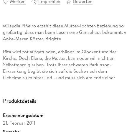
Merken
Empfehlen
Bewerten
»Claudia Piñeiro erzählt diese Mutter-Tochter-Beziehung so
großartig, dass man beim Lesen eine Gänsehaut bekommt. «
Anke-Maren Köster, Brigitte
Rita wird tot aufgefunden, erhängt im Glockenturm der
Kirche. Doch Elena, die Mutter, kann oder will nicht an
Selbstmord glauben. Trotz ihrer schweren Parkinson-
Erkrankung begibt sie sich auf die Suche nach dem
Geheimnis um Ritas Tod - und muss sich am Ende einer
Wahrheit stellen, mit der sie nicht gerechnet hat.
Jede glaubt, sie habe sich für die andere geopfert. Nun
kommt die Stunde der Wahrheit. Die Tochter wird tot
Produktdetails
aufgefunden, erhängt im Glockenturm der Kirche. Doch
Elena, die Mutter, kann oder will nicht glauben, dass Rita sich
Erscheinungsdatum
das Leben genommen hat.
21. Februar 2011
Für die alte Dame gibt es nur eine Möglichkeit, hinter das
Sprache