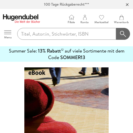
100 Tage Rückgaberecht***
Abholung in über 100 Filialen
Filiale
Konto
Merkzettel
Warenkorb
Hugendubel
Menu
Summer Sale:
13% Rabatt
auf viele Sortimente mit dem
12
mehr
Code
SOMMER13
erfahren