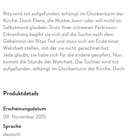
Rita wird tot aufgefunden, erhängt im Glockenturm der
Kirche. Doch Elena, die Mutter, kann oder will nicht an
Selbstmord glauben. Trotz ihrer schweren Parkinson-
Erkrankung begibt sie sich auf die Suche nach dem
Geheimnis um Ritas Tod und muss sich am Ende einer
Wahrheit stellen, mit der sie nicht gerechnet hat.
Jede glaubt, sie habe sich für die andere geopfert. Nun
kommt die Stunde der Wahrheit. Die Tochter wird tot
aufgefunden, erhängt im Glockenturm der Kirche. Doch
Elena, die Mutter, kann oder will nicht glauben, dass Rita sich
das Leben genommen hat.
Produktdetails
Für die alte Dame gibt es nur eine Möglichkeit, hinter das
Geheimnis um Ritas Tod zu kommen: Sie muss mit einer Frau
Erscheinungsdatum
sprechen, der sie und ihre Tochter vor zwanzig Jahren
09. November 2015
geholfen haben. Dafür muss Elena ins Stadtzentrum fahren -
ein schwieriges und riskantes Unterfangen für jemanden, der
Sprache
an Parkinson in fortgeschrittenem Stadium leidet. Wenn die
deutsch
Wirkung ihres Medikaments endet, wird sie wieder in