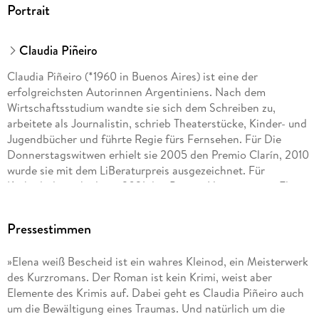
Portrait
Claudia Piñeiro
Claudia Piñeiro (*1960 in Buenos Aires) ist eine der
erfolgreichsten Autorinnen Argentiniens. Nach dem
Wirtschaftsstudium wandte sie sich dem Schreiben zu,
arbeitete als Journalistin, schrieb Theaterstücke, Kinder- und
Jugendbücher und führte Regie fürs Fernsehen. Für Die
Donnerstagswitwen erhielt sie 2005 den Premio Clarín, 2010
wurde sie mit dem LiBeraturpreis ausgezeichnet. Für
Kathedralen erhielt sie 2021 den Premio Hammett, mit Elena
weiß Bescheid stand sie 2022 auf der Shortlist des
International Booker Prize.
Pressestimmen
»Elena weiß Bescheid ist ein wahres Kleinod, ein Meisterwerk
des Kurzromans. Der Roman ist kein Krimi, weist aber
Elemente des Krimis auf. Dabei geht es Claudia Piñeiro auch
um die Bewältigung eines Traumas. Und natürlich um die