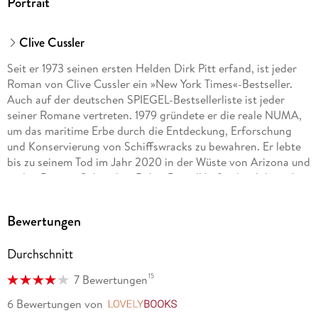
Portrait
Clive Cussler
Seit er 1973 seinen ersten Helden Dirk Pitt erfand, ist jeder
Roman von Clive Cussler ein »New York Times«-Bestseller.
Auch auf der deutschen SPIEGEL-Bestsellerliste ist jeder
seiner Romane vertreten. 1979 gründete er die reale NUMA,
um das maritime Erbe durch die Entdeckung, Erforschung
und Konservierung von Schiffswracks zu bewahren. Er lebte
bis zu seinem Tod im Jahr 2020 in der Wüste von Arizona und
in den Bergen Colorados. Robin Burcell befand sich beinahe
drei Jahrzehnte im Polizeidienst von Kalifornien zunächst als
Police Officer, später im Rang eines Detective. Sie hat mit
Bewertungen
Geiselnehmern verhandelt und wurde vom FBI in Forensik
ausgebildet. Sie lebt heute in Nord-Kalifornien.
Durchschnitt
Robin Burcell befand sich beinahe drei Jahrzehnte im
15
7 Bewertungen
Polizeidienst von Kalifornien zunächst als Police Officer,
später im Rang eines Detective. Sie hat mit Geiselnehmern
6 Bewertungen
von
LovelyBooks