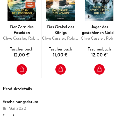
Remi Fargo. Alle Romane sind einzeln lesbar.
Der Zorn des
Das Orakel des
Jäger des
Poseidon
Königs
gestohlenen Golde
Clive Cussler, Robin Burcell
Clive Cussler, Robin Burcell
Clive Cussler, Robi
Taschenbuch
Taschenbuch
Taschenbuch
12,00 €
11,00 €
12,00 €
*
*
*
Produktdetails
Erscheinungsdatum
18. Mai 2020
Sprache