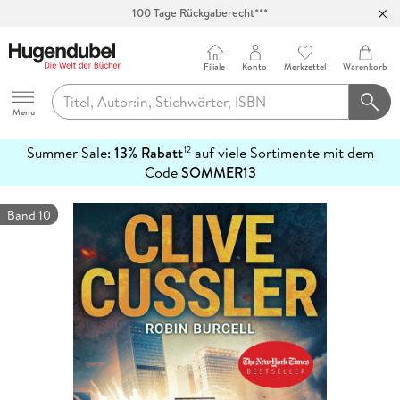
100 Tage Rückgaberecht***
Abholung in über 100 Filialen
Filiale
Konto
Merkzettel
Warenkorb
Hugendubel
Menu
Summer Sale:
13% Rabatt
auf viele Sortimente mit dem
12
mehr
Code
SOMMER13
erfahren
Band 10