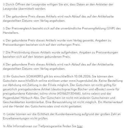
Durch Öffnen der Leseprobe willigen Sie ein, dass Daten an den Anbieter der
3
Leseprobe übermittelt werden.
Der gebundene Preis dieses Artikels wird nach Ablauf des auf der Artikelseite
4
dargestellten Datums vom Verlag angehoben.
Der Preisvergleich bezieht sich auf die unverbindliche Preisempfehlung (UVP) des
5
Herstellers.
Der gebundene Preis dieses Artikels wurde vom Verlag gesenkt. Angaben zu
6
Preissenkungen beziehen sich auf den vorherigen Preis.
Die Preisbindung dieses Artikels wurde aufgehoben. Angaben zu Preissenkungen
7
beziehen sich auf den letzten gebundenen Preis.
Der gebundene Preis dieses Artikels wird nach Ablauf des auf der Artikelseite
8
dargestellten Datums vom Verlag angehoben.
Ihr Gutschein SOMMER13 gilt bis einschließlich 10.08.2026. Sie können den
12
Gutschein ausschließlich online einlösen unter www.hugendubel.de. Keine Bestellung
zur Abholung mit Zahlung in der Filiale möglich. Der Gutschein ist nicht gültig für
gesetzlich preisgebundene Artikel (deutschsprachige Bücher und eBooks) sowie für
preisgebundene Kalender, tolino shine (4016621130466), tolino select und das
Hugendubel Hörbuch Abo. Der Gutschein ist nicht mit anderen Gutscheinen und
Geschenkkarten kombinierbar. Eine Barauszahlung ist nicht möglich. Ein Weiterverkauf
und der Handel des Gutscheincodes sind nicht gestattet.
Leider können wir die Echtheit der Kundenbewertung aufgrund der großen Zahl an
15
Einzelbewertungen nicht prüfen.
Alle Informationen zur Tiefpreisgarantie finden Sie
hier
16