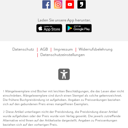
Laden Sie unsere App herunter.
Datenschutz
AGB
Impressum
Widerrufsbelehrung
Datenschutzeinstellungen
Mängelexemplare sind Bücher mit leichten Beschädigungen, die das Lesen aber nicht
1
einschränken. Mängelexemplare sind durch einen Stempel als solche gekennzeichnet.
Die frühere Buchpreisbindung ist aufgehoben. Angaben zu Preissenkungen beziehen
sich auf den gebundenen Preis eines mangelfreien Exemplars.
Diese Artikel unterliegen nicht der Preisbindung, die Preisbindung dieser Artikel
2
wurde aufgehoben oder der Preis wurde vom Verlag gesenkt. Die jeweils zutreffende
Alternative wird Ihnen auf der Artikelseite dargestellt. Angaben zu Preissenkungen
beziehen sich auf den vorherigen Preis.