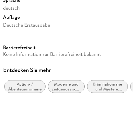
deutsch
Auflage
Deutsche Erstausgabe
Seitenanzahl
572
Barrierefreiheit
Reihe
Keine Information zur Barrierefreiheit bekannt
Die Fargo-Abenteuer, 10
Autor/Autorin
Entdecken Sie mehr
Clive Cussler, Robin Burcell
Action- /
Moderne und
Kriminalromane
Übersetzung
Abenteuerromane
zeitgenössische
und Mystery:
Michael Kubiak
Belletristik:
Privatdetektiv /
allgemein und
Amateurdetektive
Verlag/Hersteller
literarisch
Penguin Random House GmbH
Originaltitel
The Gray Ghost
Originalsprache