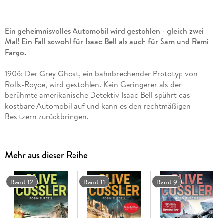
Ein geheimnisvolles Automobil wird gestohlen - gleich zwei
Mal! Ein Fall sowohl für Isaac Bell als auch für Sam und Remi
Fargo.
1906: Der Grey Ghost, ein bahnbrechender Prototyp von
Rolls-Royce, wird gestohlen. Kein Geringerer als der
berühmte amerikanische Detektiv Isaac Bell spührt das
kostbare Automobil auf und kann es den rechtmäßigen
Besitzern zurückbringen.
Heute: Der berühmte Oldtimer Grey Ghost wird auf ähnlich
spektakuläre Weise gestohlen wie zu Beginn des vergangenen
Jahrhunderts. Die Schatzjäger Sam und Remi Fargo
Mehr aus dieser Reihe
beschließen, ihn aufzuspüren. Doch bald ahnen sie, dass es
um weit mehr geht, als nur um ein Auto. Denn kein noch so
verrückter Sammler würde dafür morden - oder?
Band 12
Band 11
Band 9
Archäologie, Action und Humor für Indiana-Jones-Fans!
Verpassen Sie kein Abenteuer des Schatzjäger-Ehepaars Sam und