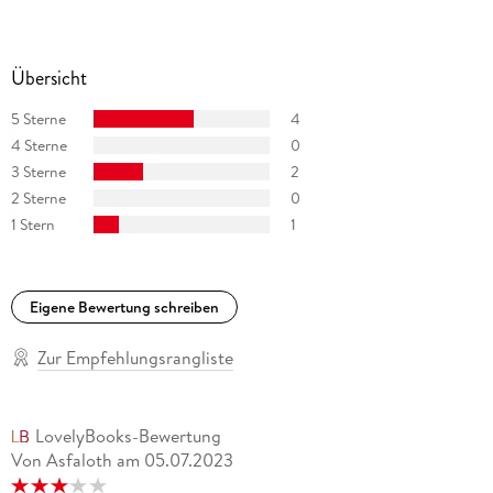
verhandelt und wurde vom FBI in Forensik ausgebildet. Sie
lebt heute in Nord-Kalifornien.
Übersicht
5 Sterne
4
4 Sterne
0
3 Sterne
2
2 Sterne
0
1 Stern
1
Eigene Bewertung schreiben
Zur Empfehlungsrangliste
LovelyBooks-Bewertung
Von Asfaloth
am
05.07.2023