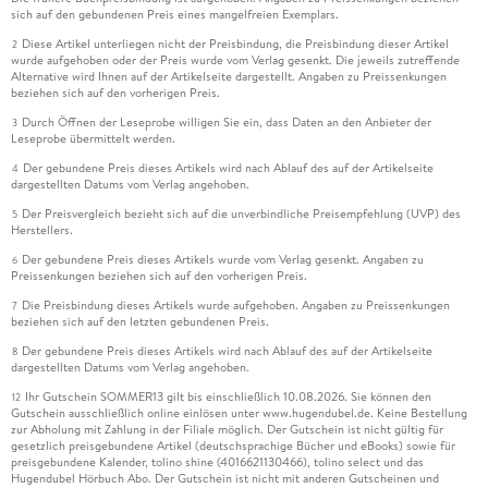
sich auf den gebundenen Preis eines mangelfreien Exemplars.
Diese Artikel unterliegen nicht der Preisbindung, die Preisbindung dieser Artikel
2
wurde aufgehoben oder der Preis wurde vom Verlag gesenkt. Die jeweils zutreffende
Alternative wird Ihnen auf der Artikelseite dargestellt. Angaben zu Preissenkungen
beziehen sich auf den vorherigen Preis.
Durch Öffnen der Leseprobe willigen Sie ein, dass Daten an den Anbieter der
3
Leseprobe übermittelt werden.
Der gebundene Preis dieses Artikels wird nach Ablauf des auf der Artikelseite
4
dargestellten Datums vom Verlag angehoben.
Der Preisvergleich bezieht sich auf die unverbindliche Preisempfehlung (UVP) des
5
Herstellers.
Der gebundene Preis dieses Artikels wurde vom Verlag gesenkt. Angaben zu
6
Preissenkungen beziehen sich auf den vorherigen Preis.
Die Preisbindung dieses Artikels wurde aufgehoben. Angaben zu Preissenkungen
7
beziehen sich auf den letzten gebundenen Preis.
Der gebundene Preis dieses Artikels wird nach Ablauf des auf der Artikelseite
8
dargestellten Datums vom Verlag angehoben.
Ihr Gutschein SOMMER13 gilt bis einschließlich 10.08.2026. Sie können den
12
Gutschein ausschließlich online einlösen unter www.hugendubel.de. Keine Bestellung
zur Abholung mit Zahlung in der Filiale möglich. Der Gutschein ist nicht gültig für
gesetzlich preisgebundene Artikel (deutschsprachige Bücher und eBooks) sowie für
preisgebundene Kalender, tolino shine (4016621130466), tolino select und das
Hugendubel Hörbuch Abo. Der Gutschein ist nicht mit anderen Gutscheinen und