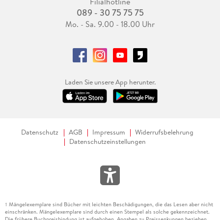
Filialhotline
089 - 30 75 75 75
Mo. - Sa. 9.00 - 18.00 Uhr
Laden Sie unsere App herunter.
Datenschutz
AGB
Impressum
Widerrufsbelehrung
Datenschutzeinstellungen
Mängelexemplare sind Bücher mit leichten Beschädigungen, die das Lesen aber nicht
1
einschränken. Mängelexemplare sind durch einen Stempel als solche gekennzeichnet.
Die frühere Buchpreisbindung ist aufgehoben. Angaben zu Preissenkungen beziehen