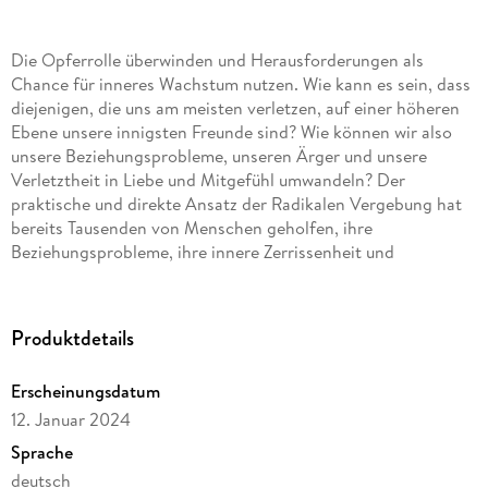
Die Opferrolle überwinden und Herausforderungen als
Chance für inneres Wachstum nutzen. Wie kann es sein, dass
diejenigen, die uns am meisten verletzen, auf einer höheren
Ebene unsere innigsten Freunde sind? Wie können wir also
unsere Beziehungsprobleme, unseren Ärger und unsere
Verletztheit in Liebe und Mitgefühl umwandeln? Der
praktische und direkte Ansatz der Radikalen Vergebung hat
bereits Tausenden von Menschen geholfen, ihre
Beziehungsprobleme, ihre innere Zerrissenheit und
vermeintlich unüberwindbare Hindernisse im Leben in einem
völlig neuen Licht zu sehen: -als Chancen zu innerem
Wachstum, -als Möglichkeit, endlich Heilung zu erfahren, -als
Produktdetails
Öffnung für die wunderbaren Fügungen in unserem Leben. In
einfach nachzuvollziehenden, praktischen Schritten zur
Erscheinungsdatum
Radikalen Vergebung zeigt Colin Tipping auf, wie wir im
12. Januar 2024
Alltag, in unseren Beziehungen und am Arbeitsplatz aus dem,
was uns am meisten aufregt und die größten Probleme
Sprache
bereitet, die wichtigsten Lektionen lernen können. Radikale
deutsch