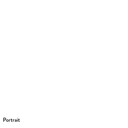
Straße 28, 81673 München,
produktsicherheit@penguinrandomhouse.de
Portrait