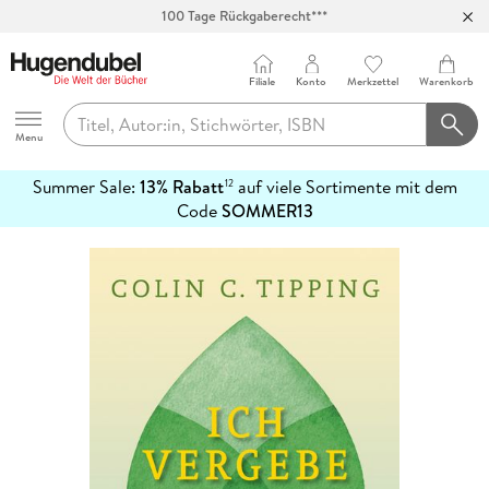
100 Tage Rückgaberecht***
Abholung in über 100 Filialen
Filiale
Konto
Merkzettel
Warenkorb
Hugendubel
Menu
Summer Sale:
13% Rabatt
auf viele Sortimente mit dem
12
mehr
Code
SOMMER13
erfahren