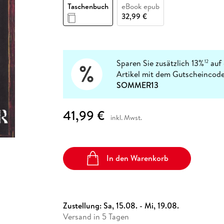
Fremdsprachige Bücher
Taschenbuch
eBook epub
n Lernhilfen
 Jugendbücher
eiber
Hörbuch Downloads im Bundle
cher
 Vergleich
 Puzzlezubehör
Lernen
New Adult
STABILO
32,99 €
Taschenbücher
hilfen
hriller
 Backen
er
lender
Ratgeber
op
hriller
Romance
Sachbücher
Sparen Sie zusätzlich 13%
auf 
12
precher:innen
Artikel mit dem Gutscheincode
Science Fiction
SOMMER13
Fremdsprachige Bücher
41,99 €
inkl. Mwst.
In den Warenkorb
Zustellung:
Sa, 15.08. - Mi, 19.08.
Versand in 5 Tagen