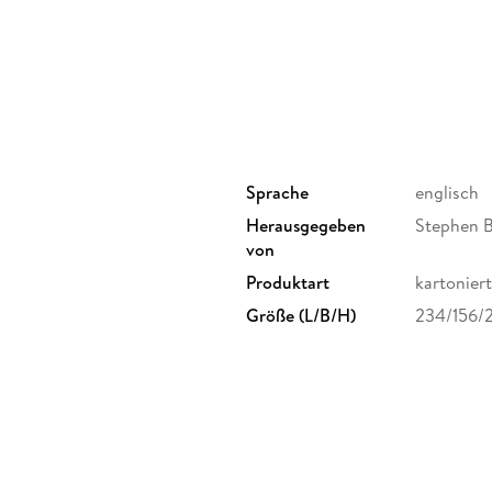
Inhaltsverzeichnis
Eric J. Arnould, University of South Florida, U
Stephen Brown, University of Ulster, Richard El
Berry College, Mt. Berry, USA, A. Fuat Firat, 
Birmingham Business School, University of B
University, USA, Laurie Meamber, University of
University of Wisconsin, USA, Stephanie O'Do
University of Ulster, Coleraine, Mark Ritson, 
Sprache
englisch
University, Alabama, USA, Barbara B. Stern, R
Herausgegeben
Stephen B
Craig J. Thompson, University of Wisconsin - 
von
University, Caroline Tynan, Nottingham Trent U
Produktart
kartoniert
California, Irvine, USA.
Größe (L/B/H)
234/156/