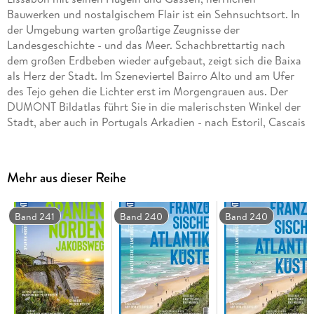
Bauwerken und nostalgischem Flair ist ein Sehnsuchtsort. In
der Umgebung warten großartige Zeugnisse der
Landesgeschichte - und das Meer. Schachbrettartig nach
dem großen Erdbeben wieder aufgebaut, zeigt sich die Baixa
als Herz der Stadt. Im Szeneviertel Bairro Alto und am Ufer
des Tejo gehen die Lichter erst im Morgengrauen aus. Der
DUMONT Bildatlas führt Sie in die malerischsten Winkel der
Stadt, aber auch in Portugals Arkadien - nach Estoril, Cascais
und Sintra, einst legendäre Sommerfrische der Könige, sowie
in die UNESCO-Welterbestädte Batalha, Tomar und
Alcobaça.
Mehr aus dieser Reihe
Das Beste erleben: die Top-Ziele und Ideen, die wir für Ihre
Reise in die Heimat des Fado zusammengetragen haben
Band 241
Band 240
Band 240
Unsere Favoriten: die besten Läden und Märkte Lissabons,
Petiscos-Bars und die schönsten stadtnahen Strände
Ja natürlich: Tipps für nachhaltiges Reisen in der Heimat
des Fado
Urlaub erinnern: schöne Mitbringsel, Erlebnisse und