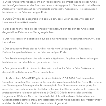
Diese Artikel unterliegen nicht der Preisbindung, die Preisbindung dieser Artikel
2
wurde aufgehoben oder der Preis wurde vom Verlag gesenkt. Die jeweils zutreffende
Alternative wird Ihnen auf der Artikelseite dargestellt. Angaben zu Preissenkungen
beziehen sich auf den vorherigen Preis.
Durch Öffnen der Leseprobe willigen Sie ein, dass Daten an den Anbieter der
3
Leseprobe übermittelt werden.
Der gebundene Preis dieses Artikels wird nach Ablauf des auf der Artikelseite
4
dargestellten Datums vom Verlag angehoben.
Der Preisvergleich bezieht sich auf die unverbindliche Preisempfehlung (UVP) des
5
Herstellers.
Der gebundene Preis dieses Artikels wurde vom Verlag gesenkt. Angaben zu
6
Preissenkungen beziehen sich auf den vorherigen Preis.
Die Preisbindung dieses Artikels wurde aufgehoben. Angaben zu Preissenkungen
7
beziehen sich auf den letzten gebundenen Preis.
Der gebundene Preis dieses Artikels wird nach Ablauf des auf der Artikelseite
8
dargestellten Datums vom Verlag angehoben.
Ihr Gutschein SOMMER13 gilt bis einschließlich 10.08.2026. Sie können den
12
Gutschein ausschließlich online einlösen unter www.hugendubel.de. Keine Bestellung
zur Abholung mit Zahlung in der Filiale möglich. Der Gutschein ist nicht gültig für
gesetzlich preisgebundene Artikel (deutschsprachige Bücher und eBooks) sowie für
preisgebundene Kalender, tolino shine (4016621130466), tolino select und das
Hugendubel Hörbuch Abo. Der Gutschein ist nicht mit anderen Gutscheinen und
Geschenkkarten kombinierbar. Eine Barauszahlung ist nicht möglich. Ein Weiterverkauf
und der Handel des Gutscheincodes sind nicht gestattet.