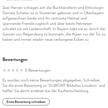
Zwei Herzen schlagen ach die Buchhändlerin und Ethnologin
Daniela Schetar ist in Slowenien geboren und in Oberbayern
aufgewachsen beide sind ihr vertraute Heimat und
spannende Fremde zugleich und über beide Heimaten
schreibt sie mit Leidenschaft. In Bayern liebt sie es, durch die
Gassen von Regensburg zu bummeln, die Alpen vor der Tür zu
haben und immer wieder neue verborgene Ecken zu
entdecken. Slowenien sowie der südliche Nachbar Kroatien
begeistern sie mit märchenhaften Höhlen, über tausend
Inseln, venezianischen Hafenstädtchen und vibrierender
Bewertungen
urbaner Kultur. Und dann ist da noch die große Liebe zu
Sizilien!
0 Bewertungen
Es wurden noch keine Bewertungen abgegeben. Schreiben
Sie die erste Bewertung zu "DUMONT Bildatlas Lissabon" und
helfen Sie damit anderen bei der Kaufentscheidung.
Erste Bewertung schreiben