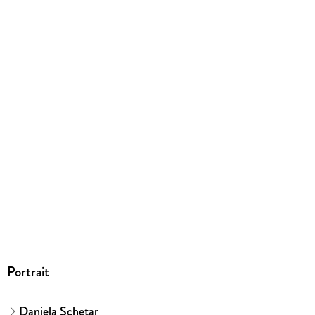
10 g
Größe (L/B/H)
280/200/8 mm
ISBN
9783616021850
Herstelleradresse
MAIRDUMONT GmbH und Co.KG, Marco Polo Str. 1, 73760
Ostfildern, info@dumontreise.de
Portrait
Daniela Schetar