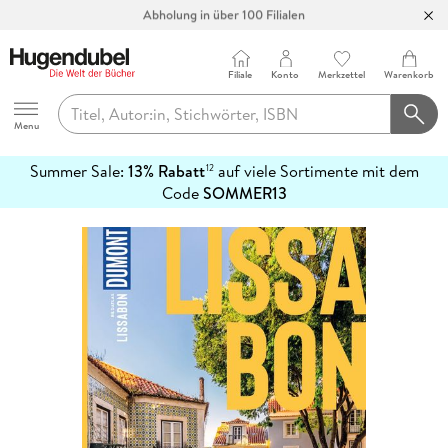
Abholung in über 100 Filialen
Filiale
Konto
Merkzettel
Warenkorb
Hugendubel
Menu
Summer Sale:
13% Rabatt
auf viele Sortimente mit dem
12
mehr
Code
SOMMER13
erfahren