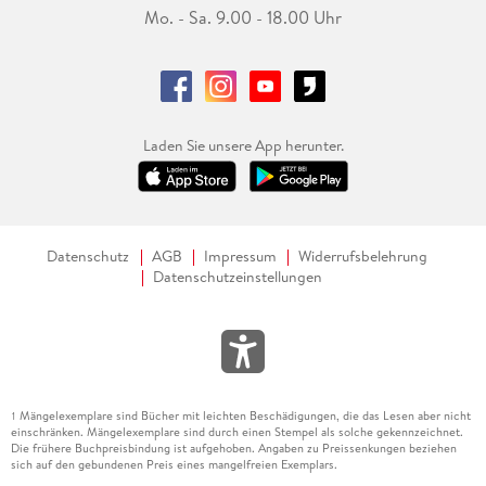
Mo. - Sa. 9.00 - 18.00 Uhr
Laden Sie unsere App herunter.
Datenschutz
AGB
Impressum
Widerrufsbelehrung
Datenschutzeinstellungen
Mängelexemplare sind Bücher mit leichten Beschädigungen, die das Lesen aber nicht
1
einschränken. Mängelexemplare sind durch einen Stempel als solche gekennzeichnet.
Die frühere Buchpreisbindung ist aufgehoben. Angaben zu Preissenkungen beziehen
sich auf den gebundenen Preis eines mangelfreien Exemplars.