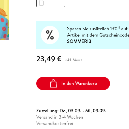
Fremdsprachige Bücher
n Lernhilfen
 Jugendbücher
eiber
Hörbuch Downloads im Bundle
cher
 Vergleich
 Puzzlezubehör
Lernen
New Adult
STABILO
Taschenbücher
hilfen
hriller
 Backen
er
lender
Ratgeber
op
hriller
Romance
Sparen Sie zusätzlich 13%
auf 
12
Sachbücher
Artikel mit dem Gutscheincode
precher:innen
SOMMER13
Science Fiction
Fremdsprachige Bücher
23,49 €
inkl. Mwst.
In den Warenkorb
Zustellung:
Do, 03.09. - Mi, 09.09.
Versand in 3-4 Wochen
Versandkostenfrei