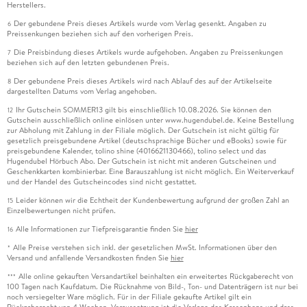
Herstellers.
Der gebundene Preis dieses Artikels wurde vom Verlag gesenkt. Angaben zu
6
Preissenkungen beziehen sich auf den vorherigen Preis.
Die Preisbindung dieses Artikels wurde aufgehoben. Angaben zu Preissenkungen
7
beziehen sich auf den letzten gebundenen Preis.
Der gebundene Preis dieses Artikels wird nach Ablauf des auf der Artikelseite
8
dargestellten Datums vom Verlag angehoben.
Ihr Gutschein SOMMER13 gilt bis einschließlich 10.08.2026. Sie können den
12
Gutschein ausschließlich online einlösen unter www.hugendubel.de. Keine Bestellung
zur Abholung mit Zahlung in der Filiale möglich. Der Gutschein ist nicht gültig für
gesetzlich preisgebundene Artikel (deutschsprachige Bücher und eBooks) sowie für
preisgebundene Kalender, tolino shine (4016621130466), tolino select und das
Hugendubel Hörbuch Abo. Der Gutschein ist nicht mit anderen Gutscheinen und
Geschenkkarten kombinierbar. Eine Barauszahlung ist nicht möglich. Ein Weiterverkauf
und der Handel des Gutscheincodes sind nicht gestattet.
Leider können wir die Echtheit der Kundenbewertung aufgrund der großen Zahl an
15
Einzelbewertungen nicht prüfen.
Alle Informationen zur Tiefpreisgarantie finden Sie
hier
16
Alle Preise verstehen sich inkl. der gesetzlichen MwSt. Informationen über den
*
Versand und anfallende Versandkosten finden Sie
hier
Alle online gekauften Versandartikel beinhalten ein erweitertes Rückgaberecht von
***
100 Tagen nach Kaufdatum. Die Rücknahme von Bild-, Ton- und Datenträgern ist nur bei
noch versiegelter Ware möglich. Für in der Filiale gekaufte Artikel gilt ein
Rückgaberecht von 4 Wochen. Voraussetzung ist die Vorlage des Kassenbons und dass