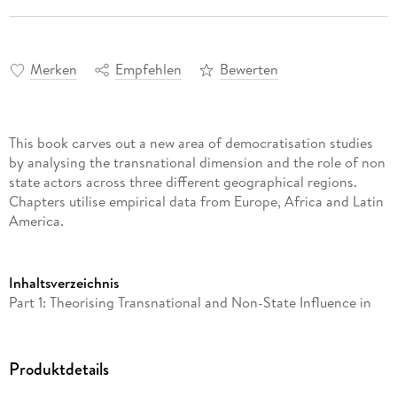
Merken
Empfehlen
Bewerten
This book carves out a new area of democratisation studies
by analysing the transnational dimension and the role of non
state actors across three different geographical regions.
Chapters utilise empirical data from Europe, Africa and Latin
America.
Inhaltsverzeichnis
Part 1: Theorising Transnational and Non-State Influence in
Democratisation 1. Conceptualising Democratisation: The
Changing Significance of Transnational Factors and Non-
State Actors Jean Grugel 2. International Factors in
Produktdetails
Processes of Political Democratisation: Towards a Theoretical