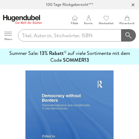
100 Tage Rückgaberecht***
Abholung in über 100 Filialen
Filiale
Konto
Merkzettel
Warenkorb
Hugendubel
Menu
Summer Sale:
13% Rabatt
auf viele Sortimente mit dem
12
mehr
Code
SOMMER13
erfahren