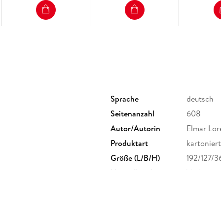
Alle Bände der historischen Saga um die Wan
Band 1: Die Wanderhure
Band 2: Die Kastellanin
Band 3: Das Vermächtnis der Wanderhure
Band 4: Die Tochter der Wanderhure
Band 5: Töchter der Sünde
Sprache
deutsch
Band 6: Die List der Wanderhure
Seitenanzahl
608
Band 7: Die Wanderhure und die Nonne
Autor/Autorin
Elmar Lor
Band 8: Die Wanderhure und der orientalis
Produktart
kartoniert
Band 9: Die junge Wanderhure (Prequel zu B
Größe (L/B/H)
192/127/
Band 10: Die Wanderhure. Intrigen in Rom
Herstelleradresse
Verlagsg
Straße 3
GmbH & C