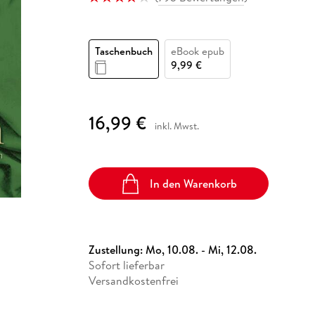
Fremdsprachige Bücher
n Lernhilfen
 Jugendbücher
eiber
Hörbuch Downloads im Bundle
cher
 Vergleich
 Puzzlezubehör
Lernen
New Adult
STABILO
Taschenbücher
hilfen
hriller
 Backen
er
lender
Ratgeber
Taschenbuch
eBook epub
op
hriller
Romance
9,99 €
Sachbücher
precher:innen
Science Fiction
16,99 €
inkl. Mwst.
Fremdsprachige Bücher
In den Warenkorb
Zustellung:
Mo, 10.08. - Mi, 12.08.
Sofort lieferbar
Versandkostenfrei