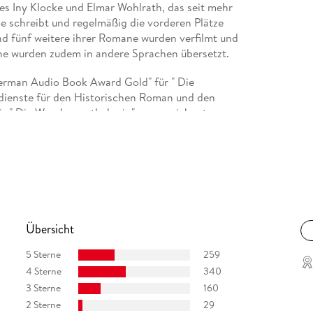
s Iny Klocke und Elmar Wohlrath, das seit mehr
e schreibt und regelmäßig die vorderen Plätze
und fünf weitere ihrer Romane wurden verfilmt und
ane wurden zudem in andere Sprachen übersetzt.
erman Audio Book Award Gold" für " Die
dienste für den Historischen Roman und den
ür " Die Wanderapothekerin" ausgezeichnet.
Facebook und Instagram:
Übersicht
5 Sterne
259
4 Sterne
340
3 Sterne
160
2 Sterne
29