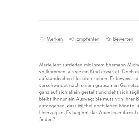
Merken
Empfehlen
Bewerten
Marie lebt zufrieden mit ihrem Ehemann Michel 
vollkommen, als sie ein Kind erwartet. Doch 
aufständischen Hussiten ziehen. Er beweist so 
verschwindet nach einem grausamen Gemetzel s
ganz auf sich allein gestellt und sieht sich t
bleibt ihr nur ein Ausweg: Sie muss von ihrer 
aufgegeben, dass Michel noch leben könnte, u
Heerzug an. Es beginnt das Abenteuer ihres L
finden?
Sinnlich, lebensfroh und voller dramatischer 
»Wanderhure« von Iny Lorentz