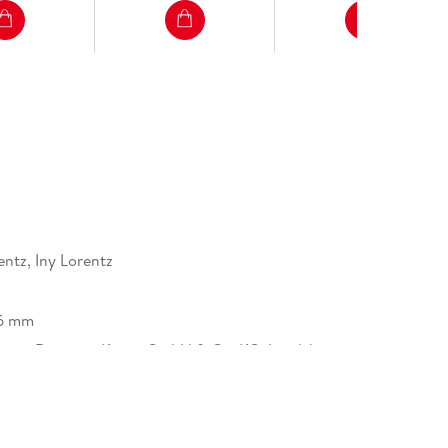
derhure Marie und deren Reihenfolge:
entz, Iny Lorentz
che Arzt
and 1)
36 mm
ruppe Droemer Knaur GmbH & Co. KG, Landsberger
46, 80687 München, Verlagsgruppe Droemer Knaur
o. KG, produktsicherheit@droemer-knaur.de