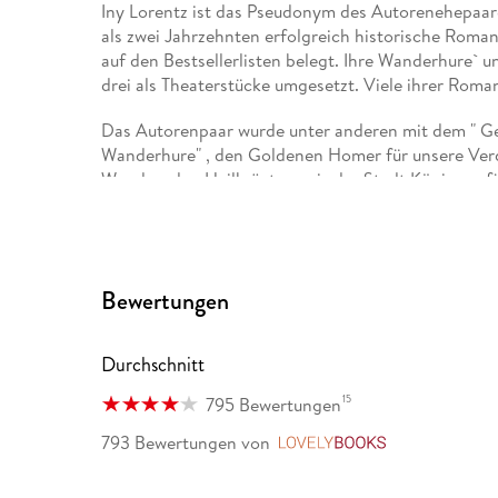
Iny Lorentz ist das Pseudonym des Autorenehepaare
als zwei Jahrzehnten erfolgreich historische Roman
auf den Bestsellerlisten belegt. Ihre Wanderhure` 
drei als Theaterstücke umgesetzt. Viele ihrer Rom
Das Autorenpaar wurde unter anderen mit dem " G
Wanderhure" , den Goldenen Homer für unsere Ver
Wandernden Heilkräuterpreis der Stadt Königsee f
Besuchen sie die beiden auf ihrer Homepage, auf 
www. inys-und-elmars-romane. de
Bewertungen
www. facebook. com/Inys. und. Elmars. Romane
Durchschnitt
www. instagram. com/iny. lorentz/
15
795 Bewertungen
793 Bewertungen
von
LovelyBooks