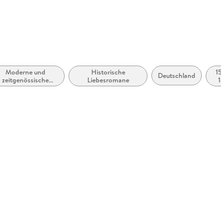
Moderne und
Historische
1
Deutschland
zeitgenössische
Liebesromane
1
lletristik: allgemein
und literarisch