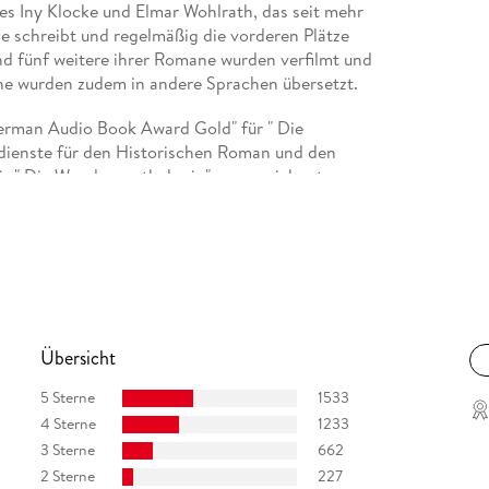
s Iny Klocke und Elmar Wohlrath, das seit mehr
e schreibt und regelmäßig die vorderen Plätze
und fünf weitere ihrer Romane wurden verfilmt und
ane wurden zudem in andere Sprachen übersetzt.
erman Audio Book Award Gold" für " Die
dienste für den Historischen Roman und den
ür " Die Wanderapothekerin" ausgezeichnet.
Facebook und Instagram:
Übersicht
5 Sterne
1533
4 Sterne
1233
s
3 Sterne
662
2 Sterne
227