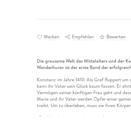
Merken
Empfehlen
Bewerten
Die grausame Welt des Mittelalters und der Ka
Wanderhure« ist der erste Band der erfolgreic
Konstanz im Jahre 1410: Als Graf Ruppert um 
kann ihr Vater sein Glück kaum fassen. Er ahn
Vermögen seiner künftigen Frau geht und dass
Marie und ihr Vater werden Opfer einer gemei
treibt. Um zu überleben, muss sie ihren Körper 
»Die Wanderhure« markiert den fulminanten 
Iny Lorentz, einem Autorenduo, das mit dies
feierte. Die fesselnde
historische Saga
erzählt 