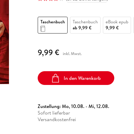
Fremdsprachige Bücher
n Lernhilfen
 Jugendbücher
eiber
Hörbuch Downloads im Bundle
cher
 Vergleich
 Puzzlezubehör
Lernen
New Adult
STABILO
Taschenbücher
hilfen
hriller
 Backen
er
lender
Ratgeber
Taschenbuch
Taschenbuch
eBook epub
op
hriller
Romance
ab
9,99 €
9,99 €
Sachbücher
precher:innen
Science Fiction
9,99 €
inkl. Mwst.
Fremdsprachige Bücher
In den Warenkorb
Zustellung:
Mo, 10.08. - Mi, 12.08.
Sofort lieferbar
Versandkostenfrei