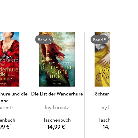
abei auf beeindruckende Weise Stärke und
nd guter Unterhaltung machen den Historienroman
 Werk ein Millionenpublikum erreichen.
Band 6
Band 5
»
Königspaar der deutschen Bestsellerliste
« (DIE ZEIT)
 und erzählt die Geschichte einer Frau, die in einer
 ihrer historischen Roman-Serie über das Schicksal
ttelalter als Hübschlerin auf Wanderschaft gehen
tseller nach dem anderen gelandet. Hochspannend,
r-Autorin tief ins deutsche Mittelalter eintauchen.
derhure Marie und deren Reihenfolge:
hure und die
Die List der Wanderhure
Töchter der Sünde
nne
Lorentz
Iny Lorentz
Iny Lorentz
henbuch
Taschenbuch
Taschenbuch
99 €
14,99 €
14,99 €
*
*
*