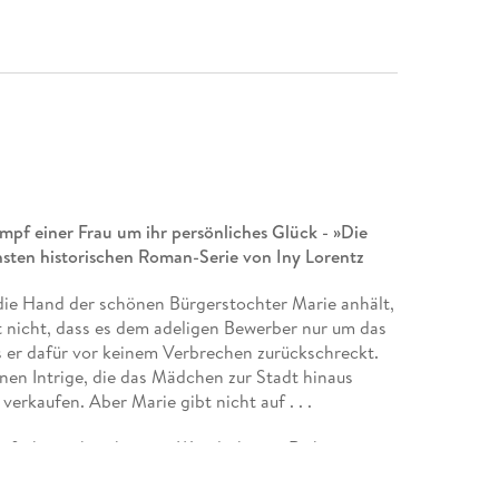
mpf einer Frau um ihr persönliches Glück - »Die
hsten historischen Roman-Serie von Iny Lorentz
die Hand der schönen Bürgerstochter Marie anhält,
t nicht, dass es dem adeligen Bewerber nur um das
 er dafür vor keinem Verbrechen zurückschreckt.
nen Intrige, die das Mädchen zur Stadt hinaus
verkaufen. Aber Marie gibt nicht auf . . .
Auftakt zur berühmten »Wanderhuren-Reihe« von
em
historischen Roman
seinen großen Durchbruch
die Geschichte der Hübschlerin Marie, die sich