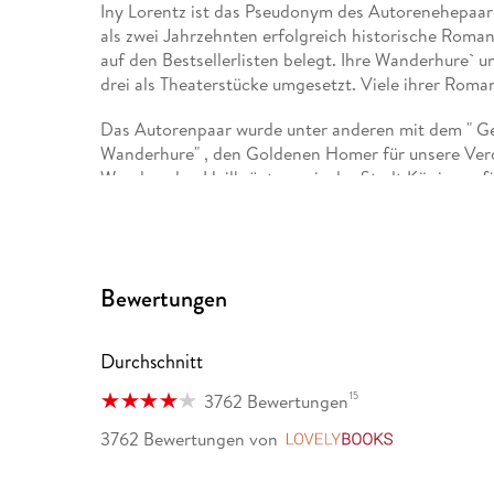
Iny Lorentz ist das Pseudonym des Autorenehepaare
als zwei Jahrzehnten erfolgreich historische Roman
auf den Bestsellerlisten belegt. Ihre Wanderhure` 
drei als Theaterstücke umgesetzt. Viele ihrer Rom
Das Autorenpaar wurde unter anderen mit dem " G
Wanderhure" , den Goldenen Homer für unsere Ver
Wandernden Heilkräuterpreis der Stadt Königsee f
Besuchen sie die beiden auf ihrer Homepage, auf 
www. inys-und-elmars-romane. de
Bewertungen
www. facebook. com/Inys. und. Elmars. Romane
Durchschnitt
www. instagram. com/iny. lorentz/
15
3762 Bewertungen
3762 Bewertungen
von
LovelyBook