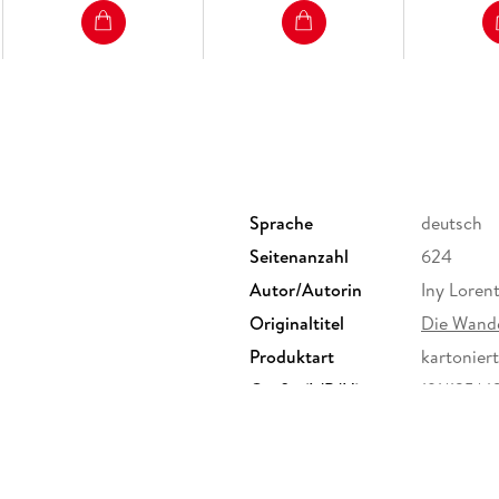
Band 5: Töchter der Sünde
Band 6: Die List der Wanderhure
Band 7: Die Wanderhure und die Nonne
Band 8: Die Wanderhure und der orientalis
Band 9: Die junge Wanderhure (Prequel zu B
Band 10: Die Wanderhure. Intrigen in Rom
Sprache
deutsch
Sonderausgabe
Seitenanzahl
624
Autor/Autorin
Iny Loren
Originaltitel
Die Wande
Produktart
kartoniert
Größe (L/B/H)
191/125/
Herstelleradresse
Verlagsg
Straße 3
GmbH & C