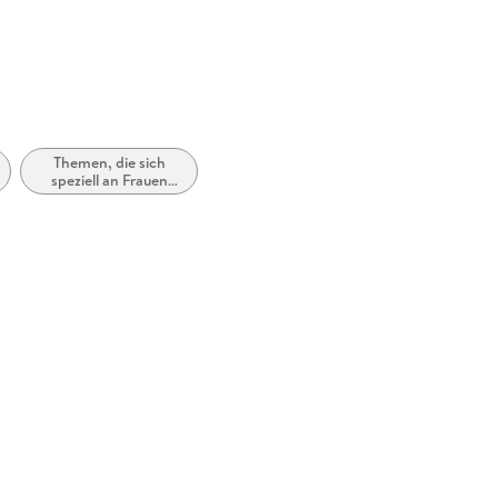
Themen, die sich
speziell an Frauen
und/oder Mädchen
richten