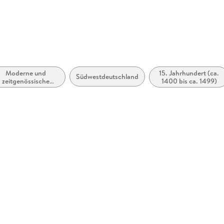
Moderne und
15. Jahrhundert (ca.
Südwestdeutschland
zeitgenössische
1400 bis ca. 1499)
lletristik: allgemein
und literarisch