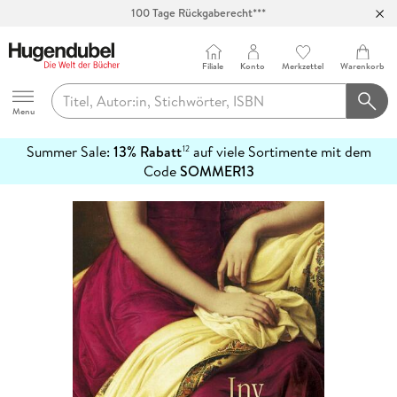
100 Tage Rückgaberecht***
Abholung in über 100 Filialen
Filiale
Konto
Merkzettel
Warenkorb
Hugendubel
Menu
Summer Sale:
13% Rabatt
auf viele Sortimente mit dem
12
mehr
Code
SOMMER13
erfahren