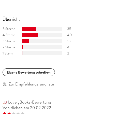
www. inys-und-elmars-romane. de
www. facebook. com/Inys. und. Elmars. Romane
Übersicht
www. instagram. com/iny. lorentz/
5 Sterne
35
4 Sterne
40
3 Sterne
18
2 Sterne
4
1 Stern
2
Eigene Bewertung schreiben
Zur Empfehlungsrangliste
LovelyBooks-Bewertung
Von dieben
am
20.02.2022