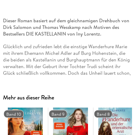
Dieser Roman basiert auf dem gleichnamigen Drehbuch von
Dirk Salomon und Thomas Wesskamp nach Motiven des
Bestsellers DIE KASTELLANIN von Iny Lorentz.
Glücklich und zufrieden lebt die einstige Wanderhure Marie
mit ihrem Ehemann Michel Adler auf Burg Hohenstein, die
die beiden als Kastellanin und Burghauptmann für den König
verwalten. Mit der Geburt ihrer Tochter Trudi scheint ihr
Glück schließlich vollkommen. Doch das Unheil lauert schon,
denn Maries größter Feind ist ihr dicht auf den Fersen und
hat einen düsteren Plan ersonnen, um sie in seine Gewalt zu
bringen . . .
Mehr aus dieser Reihe
Band 10
Band 9
Band 8