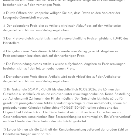
beziehen sich auf den vorherigen Preis.
Durch Öffnen der Leseprobe willigen Sie ein, dass Daten an den Anbieter der
3
Leseprobe übermittelt werden.
Der gebundene Preis dieses Artikels wird nach Ablauf des auf der Artikelseite
4
dargestellten Datums vom Verlag angehoben.
Der Preisvergleich bezieht sich auf die unverbindliche Preisempfehlung (UVP) des
5
Herstellers.
Der gebundene Preis dieses Artikels wurde vom Verlag gesenkt. Angaben zu
6
Preissenkungen beziehen sich auf den vorherigen Preis.
Die Preisbindung dieses Artikels wurde aufgehoben. Angaben zu Preissenkungen
7
beziehen sich auf den letzten gebundenen Preis.
Der gebundene Preis dieses Artikels wird nach Ablauf des auf der Artikelseite
8
dargestellten Datums vom Verlag angehoben.
Ihr Gutschein SOMMER13 gilt bis einschließlich 10.08.2026. Sie können den
12
Gutschein ausschließlich online einlösen unter www.hugendubel.de. Keine Bestellung
zur Abholung mit Zahlung in der Filiale möglich. Der Gutschein ist nicht gültig für
gesetzlich preisgebundene Artikel (deutschsprachige Bücher und eBooks) sowie für
preisgebundene Kalender, tolino shine (4016621130466), tolino select und das
Hugendubel Hörbuch Abo. Der Gutschein ist nicht mit anderen Gutscheinen und
Geschenkkarten kombinierbar. Eine Barauszahlung ist nicht möglich. Ein Weiterverkauf
und der Handel des Gutscheincodes sind nicht gestattet.
Leider können wir die Echtheit der Kundenbewertung aufgrund der großen Zahl an
15
Einzelbewertungen nicht prüfen.