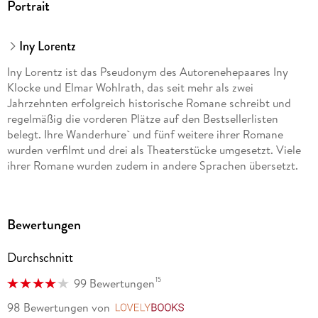
Portrait
Iny Lorentz
Iny Lorentz ist das Pseudonym des Autorenehepaares Iny
Klocke und Elmar Wohlrath, das seit mehr als zwei
Jahrzehnten erfolgreich historische Romane schreibt und
regelmäßig die vorderen Plätze auf den Bestsellerlisten
belegt. Ihre Wanderhure` und fünf weitere ihrer Romane
wurden verfilmt und drei als Theaterstücke umgesetzt. Viele
ihrer Romane wurden zudem in andere Sprachen übersetzt.
Das Autorenpaar wurde unter anderen mit dem " German
Audio Book Award Gold" für " Die Wanderhure" , den
Bewertungen
Goldenen Homer für unsere Verdienste für den Historischen
Roman und den Wandernden Heilkräuterpreis der Stadt
Durchschnitt
Königsee für " Die Wanderapothekerin" ausgezeichnet.
15
99 Bewertungen
Besuchen sie die beiden auf ihrer Homepage, auf Facebook
und Instagram:
98 Bewertungen
von
LovelyBooks