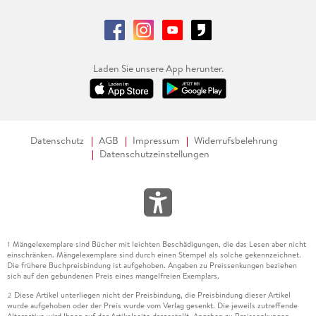
Laden Sie unsere App herunter.
Datenschutz
AGB
Impressum
Widerrufsbelehrung
Datenschutzeinstellungen
Mängelexemplare sind Bücher mit leichten Beschädigungen, die das Lesen aber nicht
1
einschränken. Mängelexemplare sind durch einen Stempel als solche gekennzeichnet.
Die frühere Buchpreisbindung ist aufgehoben. Angaben zu Preissenkungen beziehen
sich auf den gebundenen Preis eines mangelfreien Exemplars.
Diese Artikel unterliegen nicht der Preisbindung, die Preisbindung dieser Artikel
2
wurde aufgehoben oder der Preis wurde vom Verlag gesenkt. Die jeweils zutreffende
Alternative wird Ihnen auf der Artikelseite dargestellt. Angaben zu Preissenkungen