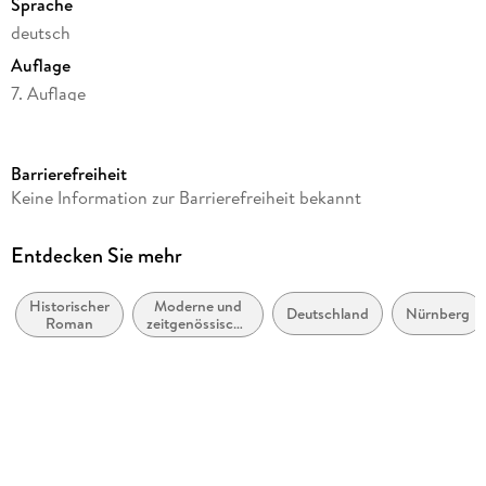
Sprache
deutsch
Auflage
7. Auflage
Seitenanzahl
480
Barrierefreiheit
Reihe
Keine Information zur Barrierefreiheit bekannt
Die Wanderhure
Autor/Autorin
Entdecken Sie mehr
Iny Lorentz
Historischer
Moderne und
Verlag/Hersteller
Deutschland
Nürnberg
Roman
zeitgenössische
Knaur Taschenbuch
Belletristik:
allgemein und
Produktart
literarisch
kartoniert
Gewicht
414 g