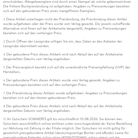
einschränken. Mängelexemplare sind durch einen Stempel als solche gekennzeichnet.
Die frühere Buchpreisbindung ist aufgehoben. Angaben zu Preissenkungen beziehen
sich auf den gebundenen Preis eines mangelfreien Exemplars.
Diese Artikel unterliegen nicht der Preisbindung, die Preisbindung dieser Artikel
2
wurde aufgehoben oder der Preis wurde vom Verlag gesenkt. Die jeweils zutreffende
Alternative wird Ihnen auf der Artikelseite dargestellt. Angaben zu Preissenkungen
beziehen sich auf den vorherigen Preis.
Durch Öffnen der Leseprobe willigen Sie ein, dass Daten an den Anbieter der
3
Leseprobe übermittelt werden.
Der gebundene Preis dieses Artikels wird nach Ablauf des auf der Artikelseite
4
dargestellten Datums vom Verlag angehoben.
Der Preisvergleich bezieht sich auf die unverbindliche Preisempfehlung (UVP) des
5
Herstellers.
Der gebundene Preis dieses Artikels wurde vom Verlag gesenkt. Angaben zu
6
Preissenkungen beziehen sich auf den vorherigen Preis.
Die Preisbindung dieses Artikels wurde aufgehoben. Angaben zu Preissenkungen
7
beziehen sich auf den letzten gebundenen Preis.
Der gebundene Preis dieses Artikels wird nach Ablauf des auf der Artikelseite
8
dargestellten Datums vom Verlag angehoben.
Ihr Gutschein SOMMER13 gilt bis einschließlich 10.08.2026. Sie können den
12
Gutschein ausschließlich online einlösen unter www.hugendubel.de. Keine Bestellung
zur Abholung mit Zahlung in der Filiale möglich. Der Gutschein ist nicht gültig für
gesetzlich preisgebundene Artikel (deutschsprachige Bücher und eBooks) sowie für
preisgebundene Kalender, tolino shine (4016621130466), tolino select und das