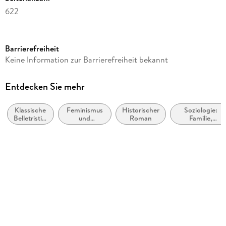
622
Reihe
Die Rougon-Macquart, 13
Barrierefreiheit
Autor/Autorin
Keine Information zur Barrierefreiheit bekannt
Emile Zola
Herausgegeben von
Entdecken Sie mehr
Wolfgang Koeppen
Klassische
Feminismus
Historischer
Soziologie:
Übersetzung
Belletristik:
und
Roman
Familie,
Armin Schwarz
allgemein
feministische
Verwandtschaft
und
Theorie
und
Nachwort
literarisch
Beziehungen
Wolfgang Koeppen
Weitere Beteiligte
Wolfgang Koeppen
Verlag/Hersteller
Reclam Philipp Jun.
Produktart