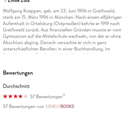
Emile Zola
Wolfgang Koeppen, geb. am 23. Juni 1906 in Greifswald,
starb am 15. März 1996 in München. Nach einem elfjährigen
Aufenthalt in Ortelsburg (Ostpreußen) kehrte er 1919 nach
Greifswald zurück. Aus finanziellen Gründen musste er vom
Gymnasium auf die Mittelschule wechseln, von der er ohne
Abschluss abging. Danach versuchte er sich in ganz
unterschiedlichen Berufen: in einer Buchhandlung, im
Stadttheater in Greifswald. Als Hilfskoch kam er nach
Schweden und Finnland, in Würzburg arbeitete er als
Dramaturg. 1927 ließ er sich in Berlin nieder, wo er 1931 zwei
Bewertungen
Jahre als fest angestellter Redakteur beim Berliner Börsen-
Courier arbeitete. Er schrieb Reportagen, Feuilletons, auch
Durchschnitt
erste literarische Arbeiten entstanden. 1934 erschien sein
erster Roman. Im selben Jahr siedelte er in die Niederlande
15
57 Bewertungen
über. Er kehrte 1938 nach Deutschland zurück und arbeitete
ab 1941 für die Bavaria-Filmgesellschaft in Feldafing am
57 Bewertungen
von
LovelyBooks
Starnberger See, 1945 siedelte er nach München über.
Emile Zola (1840-1902) war Dockarbeiter, Verlagsangestellter