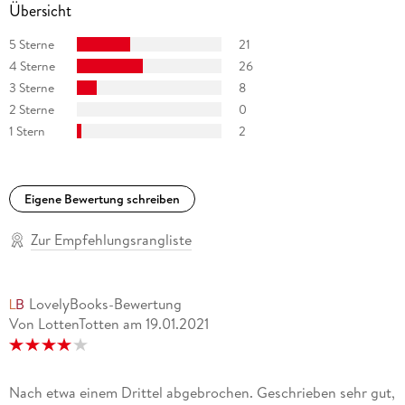
und Journalist. 1898 protestierte er gegen die Verurteilung
Übersicht
von A. Dreyfus, mußte ins Exil nach England und kehrte nach
5 Sterne
21
einem Jahr amnestiert und gefeiert zurück. Sein Hauptwerk
ist der 20bändige Romanzyklus 'Les Rougon-Macquart'.
4 Sterne
26
3 Sterne
8
2 Sterne
0
1 Stern
2
Eigene Bewertung schreiben
Zur Empfehlungsrangliste
LovelyBooks-Bewertung
Von LottenTotten
am
19.01.2021
Nach etwa einem Drittel abgebrochen. Geschrieben sehr gut,