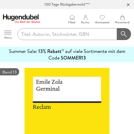
100 Tage Rückgaberecht***
Abholung in über 100 Filialen
Filiale
Konto
Merkzettel
Warenkorb
Hugendubel
Menu
Summer Sale:
13% Rabatt
auf viele Sortimente mit dem
12
mehr
Code
SOMMER13
erfahren
Band 13