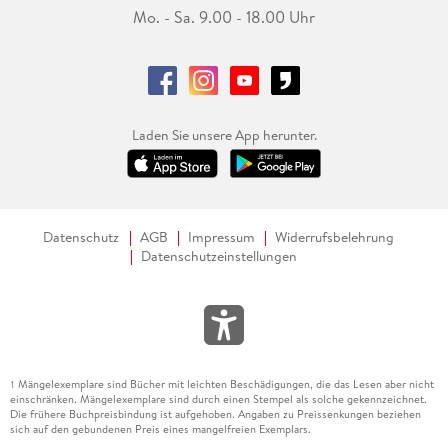
Mo. - Sa. 9.00 - 18.00 Uhr
Laden Sie unsere App herunter.
Datenschutz
AGB
Impressum
Widerrufsbelehrung
Datenschutzeinstellungen
Mängelexemplare sind Bücher mit leichten Beschädigungen, die das Lesen aber nicht
1
einschränken. Mängelexemplare sind durch einen Stempel als solche gekennzeichnet.
Die frühere Buchpreisbindung ist aufgehoben. Angaben zu Preissenkungen beziehen
sich auf den gebundenen Preis eines mangelfreien Exemplars.