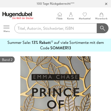
100 Tage Rückgaberecht***
Abholung in über 100 Filialen
Filiale
Konto
Merkzettel
Warenkorb
Hugendubel
Menu
Summer Sale:
13% Rabatt
auf viele Sortimente mit dem
12
mehr
Code
SOMMER13
erfahren
Band 2