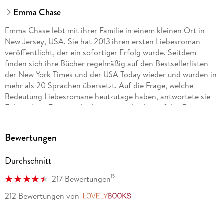
Emma Chase
Emma Chase lebt mit ihrer Familie in einem kleinen Ort in
New Jersey, USA. Sie hat 2013 ihren ersten Liebesroman
veröffentlicht, der ein sofortiger Erfolg wurde. Seitdem
finden sich ihre Bücher regelmäßig auf den Bestsellerlisten
der New York Times und der USA Today wieder und wurden in
mehr als 20 Sprachen übersetzt. Auf die Frage, welche
Bedeutung Liebesromane heutzutage haben, antwortete sie
Folgendes: «Für manche Leute ist es leicht, auf das Romance-
Genre herabzublicken, weil viele Bücher (aber bei Weitem
nicht alle) humorvoll, temporeich und leicht sind. Aber
Bewertungen
deshalb sollte man sie nicht einfach abtun. Diese Bücher sind
wichtig. Weil sie uns Erholung und Zuflucht bieten. Weil sie
Durchschnitt
uns stärken, erfrischen und bereit machen für alles, was das
Leben uns in den Weg wirft.»
15
217 Bewertungen
Mehr Informationen über Emma Chase und ihre Bücher sind
212 Bewertungen
von
LovelyBooks
auf der Homepage der Autorin (authoremmachase. com)
oder der Seite von KYSS (endlichkyss. de) zu finden.