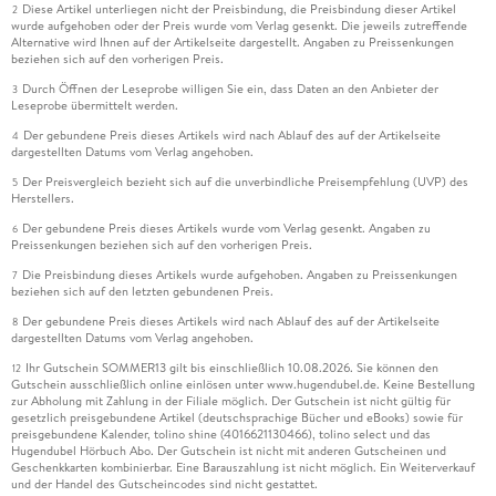
Diese Artikel unterliegen nicht der Preisbindung, die Preisbindung dieser Artikel
2
wurde aufgehoben oder der Preis wurde vom Verlag gesenkt. Die jeweils zutreffende
Alternative wird Ihnen auf der Artikelseite dargestellt. Angaben zu Preissenkungen
beziehen sich auf den vorherigen Preis.
Durch Öffnen der Leseprobe willigen Sie ein, dass Daten an den Anbieter der
3
Leseprobe übermittelt werden.
Der gebundene Preis dieses Artikels wird nach Ablauf des auf der Artikelseite
4
dargestellten Datums vom Verlag angehoben.
Der Preisvergleich bezieht sich auf die unverbindliche Preisempfehlung (UVP) des
5
Herstellers.
Der gebundene Preis dieses Artikels wurde vom Verlag gesenkt. Angaben zu
6
Preissenkungen beziehen sich auf den vorherigen Preis.
Die Preisbindung dieses Artikels wurde aufgehoben. Angaben zu Preissenkungen
7
beziehen sich auf den letzten gebundenen Preis.
Der gebundene Preis dieses Artikels wird nach Ablauf des auf der Artikelseite
8
dargestellten Datums vom Verlag angehoben.
Ihr Gutschein SOMMER13 gilt bis einschließlich 10.08.2026. Sie können den
12
Gutschein ausschließlich online einlösen unter www.hugendubel.de. Keine Bestellung
zur Abholung mit Zahlung in der Filiale möglich. Der Gutschein ist nicht gültig für
gesetzlich preisgebundene Artikel (deutschsprachige Bücher und eBooks) sowie für
preisgebundene Kalender, tolino shine (4016621130466), tolino select und das
Hugendubel Hörbuch Abo. Der Gutschein ist nicht mit anderen Gutscheinen und
Geschenkkarten kombinierbar. Eine Barauszahlung ist nicht möglich. Ein Weiterverkauf
und der Handel des Gutscheincodes sind nicht gestattet.