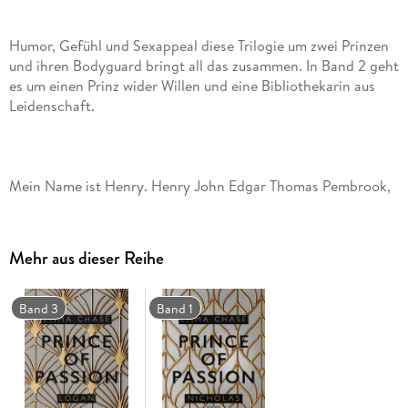
Humor, Gefühl und Sexappeal diese Trilogie um zwei Prinzen
und ihren Bodyguard bringt all das zusammen. In Band 2 geht
es um einen Prinz wider Willen und eine Bibliothekarin aus
Leidenschaft.
Mein Name ist Henry. Henry John Edgar Thomas Pembrook,
Prinz von Wessco. Man sollte meinen, als Prinz könnte ich tun
und lassen, was mir gefällt. Aber weit gefehlt. Neuerdings
macht meine Großmutter, die Queen, mir die Hölle heiß. Ich
Mehr aus dieser Reihe
soll verantwortungsvoller werden. Pflichtbewusster. Klüger.
Mit anderen Worten: königlicher. Nach dem neuesten
Skandal verbannt Großmutter mich auf einen abgelegenen
Band 3
Band 1
Landsitz. Aber ich habe schon einen Plan, wie ich auch hier
für Unterhaltung sorgen kann. Einen verführerischen Plan.
Und einen, der wegen einer bücherliebenden jungen Frau, die
ich einfach nicht aus dem Kopf bekomme, gehörig daneben
geht