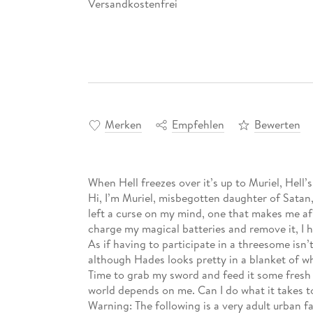
Versandkostenfrei
Merken
Empfehlen
Bewerten
When Hell freezes over it’s up to Muriel, Hell’
Hi, I’m Muriel, misbegotten daughter of Satan,
left a curse on my mind, one that makes me af
charge my magical batteries and remove it, I
As if having to participate in a threesome isn
although Hades looks pretty in a blanket of wh
Time to grab my sword and feed it some fresh 
world depends on me. Can I do what it takes t
Warning: The following is a very adult urban f