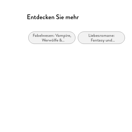
Entdecken Sie mehr
Fabelwesen: Vampire,
Liebesromane:
Werwölfe &
Fantasy und
Gestaltwandler
paranormal