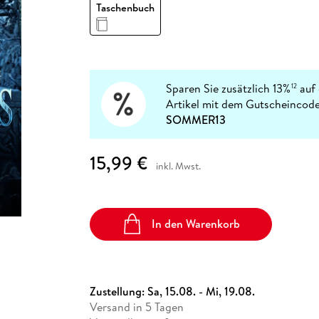
Fremdsprachige Bücher
Taschenbuch
n Lernhilfen
 Jugendbücher
eiber
Hörbuch Downloads im Bundle
cher
 Vergleich
 Puzzlezubehör
Lernen
New Adult
STABILO
Taschenbücher
hilfen
hriller
 Backen
er
lender
Ratgeber
op
hriller
Romance
Sachbücher
Sparen Sie zusätzlich 13%
auf 
12
precher:innen
Artikel mit dem Gutscheincode
Science Fiction
SOMMER13
Fremdsprachige Bücher
15,99 €
inkl. Mwst.
In den Warenkorb
Zustellung:
Sa, 15.08. - Mi, 19.08.
Versand in 5 Tagen