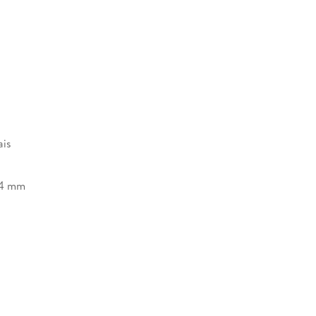
 offensive. Reader discretion is advised.
ais
14 mm