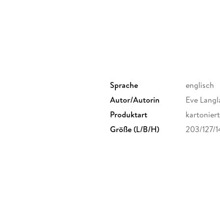
twisted situations that some people might find
Sprache
englisch
Autor/Autorin
Eve Langl
Produktart
kartoniert
Größe (L/B/H)
203/127/