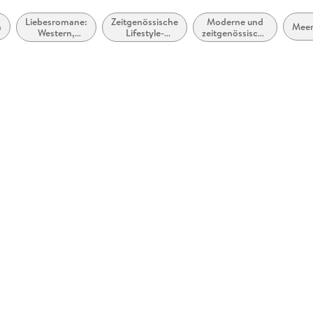
Liebesromane:
Zeitgenössische
Moderne und
n
Meer
Western,
Lifestyle-
zeitgenössische
ländlich oder
Literatur
Liebesromane /
Outback
Romance