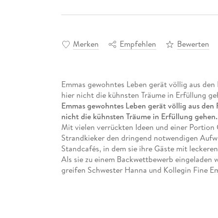
Merken
Empfehlen
Bewerten
Emmas gewohntes Leben gerät völlig aus den 
hier nicht die kühnsten Träume in Erfüllung ge
Emmas gewohntes Leben gerät völlig aus den 
nicht die kühnsten Träume in Erfüllung gehen.
Mit vielen verrückten Ideen und einer Portion
Strandkieker den dringend notwendigen Aufwin
Standcafés, in dem sie ihre Gäste mit leckere
Als sie zu einem Backwettbewerb eingeladen wi
greifen Schwester Hanna und Kollegin Fine E
Arne hilft Emma, und zwischen den beiden kni
bei ihr auftaucht, stehen Emmas Gefühle endg
Doch Emmas Erfolg ruft auch Neider auf den Pla
machen wollen.