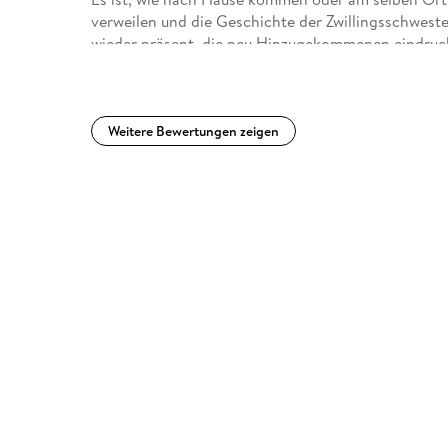
verfasst. Ich fand, dass mir der Satz mit dem Exf
verweilen und die Geschichte der Zwillingsschweste
schade fand. Gleichzeitig fragte ich mich, ob dies
wieder präsent, die neu Hinzugekommenen eindrucks
nicht.Somit gebe ich, trotz dieses Kritikpunktes, d
erkennen.
noch immer nicht Adieu zu meinen geliebten Charak
Neid, Gier nach Macht und Skrupellosigkeit, aber au
Band gibt.
eingearbeitet wurden.
Der Schreibstil der Autorin ist unverkennbar und
Weitere Bewertungen zeigen
ein kleiner Krimi zum Vorschein, Verwirrungen, die
Ende doch zu einem Happy End führen.
Ich bin schon sehr gespannt auf die nächsten Roma
empfehlen.