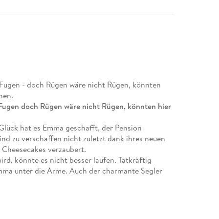
Fugen - doch Rügen wäre nicht Rügen, könnten
hen.
Fugen doch Rügen wäre nicht Rügen, könnten hier
 Glück hat es Emma geschafft, der Pension
d zu verschaffen nicht zuletzt dank ihres neuen
n Cheesecakes verzaubert.
rd, könnte es nicht besser laufen. Tatkräftig
mma unter die Arme. Auch der charmante Segler
stert es gewaltig. Als kurz darauf Emmas Ex David
ültig Kopf.
n, die ihr einen Sieg um jeden Preis streitig