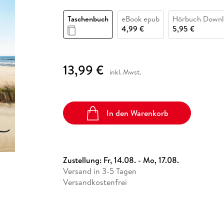
Fremdsprachige Bücher
n Lernhilfen
 Jugendbücher
eiber
Hörbuch Downloads im Bundle
cher
 Vergleich
 Puzzlezubehör
Lernen
New Adult
STABILO
Taschenbücher
Taschenbuch
eBook epub
Hörbuch Downl
hilfen
hriller
 Backen
er
lender
Ratgeber
4,99 €
5,95 €
op
hriller
Romance
Sachbücher
13,99 €
precher:innen
inkl. Mwst.
Science Fiction
Fremdsprachige Bücher
In den Warenkorb
Zustellung:
Fr, 14.08. - Mo, 17.08.
Versand in 3-5 Tagen
Versandkostenfrei