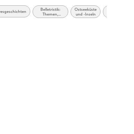
Belletristik:
Ostseeküste
Nordseeküste
esgeschichten
Themen,
und -Inseln
und -Inseln
Stoffe, Motive:
Regionalroman