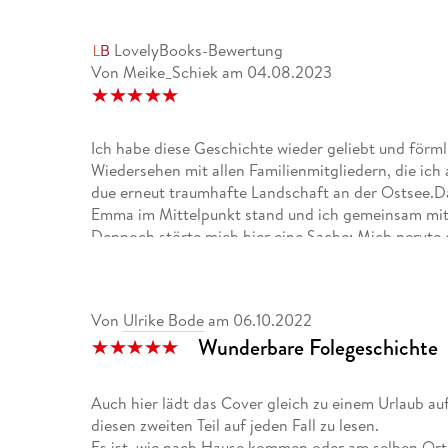
LovelyBooks-Bewertung
Von Meike_Schiek
am
04.08.2023
Ich habe diese Geschichte wieder geliebt und förm
Wiedersehen mit allen Familienmitgliedern, die ich 
due erneut traumhafte Landschaft an der Ostsee.D
Emma im Mittelpunkt stand und ich gemeinsam mit 
Dennoch störte mich hier eine Sache: Mich nervte e
aufmachte. Ich wäre jedesmal, wenn jemand ihr Mut 
wieder auswich, ins Buch geklettert und hätte mich
einfach nicht mehr anschauen. Schließlich war es un
Von
Ulrike Bode
am
06.10.2022
sein wollte!Was mich aber extrem an der Geschichte
Wunderbare Folegeschichte
regelrecht mit Emma mit und hatte ehrlich gesagt 
ahnte, dass es nicht gut ausgehen kann. Wie es aber
vermutet und auch der Grund überraschte mich. Do
Auch hier lädt das Cover gleich zu einem Urlaub au
müsst ihr euch schon selbst erlesen.Doch einen Krit
diesen zweiten Teil auf jeden Fall zu lesen.
sogar nur an den Verlag geht, statt an die Autorin,
Es ist, wie nach Hause kommen oder am selben Ort,