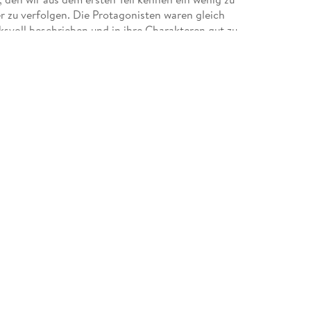
reund extrem die Spannung nahm, was ich sehr
r zu verfolgen. Die Protagonisten waren gleich
er überhaupt notwendig gewesen wäre. Ich glaube
voll beschrieben und in ihre Charakteren gut zu
em Buch volle 5 Sterne und bin dankbar, dass ich
teren sagen muss, da es noch einen dritten
ch die große Liebe sind hier Themen, die toll
 auch in ihren Ostseeromanen kommt immer wieder
 zum Mitfiebern einladen sich auflösen und am
ne dieser Autorin und kann auch dieses Buch nur