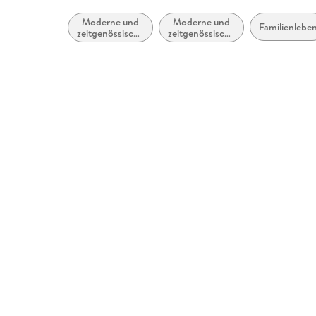
Moderne und
Moderne und
Familienlebe
zeitgenössische
zeitgenössische
Belletristik:
Liebesromane
allgemein und
literarisch