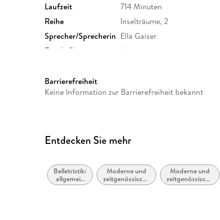
Laufzeit
714 Minuten
Reihe
Inselträume, 2
Sprecher/Sprecherin
Ella Gaiser
Family Sharing
Ja
Dateiformat
MP3
GTIN
9783967141696
Barrierefreiheit
Keine Information zur Barrierefreiheit bekannt
Entdecken Sie mehr
Belletristik:
Moderne und
Moderne und
allgemein
zeitgenössische
zeitgenössische
und
Liebesromane
Liebesromane /
literarisch
Romance