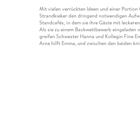
Mit vielen verrückten Ideen und einer Portion
Strandkieker den dringend notwendigen Aufwin
Standcafés, in dem sie ihre Gäste mit leckere
Als sie zu einem Backwettbewerb eingeladen wi
greifen Schwester Hanna und Kollegin Fine E
Arne hilft Emma, und zwischen den beiden kni
bei ihr auftaucht, stehen Emmas Gefühle endg
Doch Emmas Erfolg ruft auch Neider auf den Pla
machen wollen.
Zwischen Kuchenchaos und Herzenswirrungen 
nur auf eines hindeuten kann, und sie muss her
"Rügenträume und Strandgeflüster" ist der zwe
zum Erfolgsroman "Rügenträume und Meeresr
Beide Bände sind in sich abgeschlossen und 