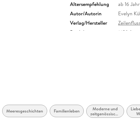
Altersempfehlung
ab 16 Jahr
Autor/Autorin
Evelyn K
Verlag/Hersteller
Zeilenflus
Produktart
MP3 form
Audioinhalt
Hörbuch
Moderne und
Lieb
Meeresgeschichten
Familienleben
zeitgenössische
W
Belletristik:
länd
allgemein und
O
literarisch