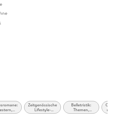
e
ühne
s
at
esromane:
Zeitgenössische
Belletristik:
Ostseeküste
estern,
Lifestyle-
Themen,
und -Inseln
lich oder
Literatur
Stoffe, Motive:
utback
Regionalroman