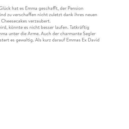
 Glück hat es Emma geschafft, der Pension
d zu verschaffen nicht zuletzt dank ihres neuen
n Cheesecakes verzaubert.
rd, könnte es nicht besser laufen. Tatkräftig
mma unter die Arme. Auch der charmante Segler
stert es gewaltig. Als kurz darauf Emmas Ex David
ültig Kopf.
n, die ihr einen Sieg um jeden Preis streitig
bemerkt Emma eines Morgens eine Übelkeit, die
ausfinden, für wen ihr Herz wirklich schlägt.
ite Teil der Reihe "Inselträume" und der Folgeband
auschen".
können unabhängig voneinander gehört werden.