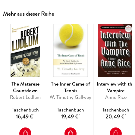
become one of the greatest antiheroes in all literature. Notes
From Underground, published in 1864, marks a tuming point
Mehr aus dieser Reihe
in Dostoevsky's writing: it announces the moral political, and
social ideas he will treat on a monumental scale in Crime And
Punishment, The Idiot, and The Brothers Karamazov. And it
remains to this day one of the most searingly honest and
universal testaments to human despair ever penned.
The Matarese
The Inner Game of
Interview with the
Countdown
Tennis
Vampire
Robert Ludlum
W. Timothy Gallwey
Anne Rice
Taschenbuch
Taschenbuch
Taschenbuch
16,49 €
19,49 €
20,49 €
*
*
*