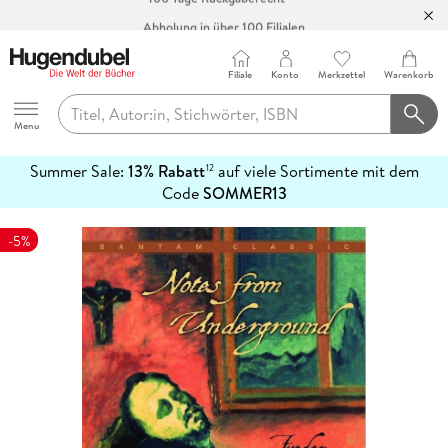
Abholung in über 100 Filialen
Filiale
Konto
Merkzettel
Warenkorb
Hugendubel
Menu
Summer Sale:
13% Rabatt
auf viele Sortimente mit dem
12
mehr
Code
SOMMER13
erfahren
-5%