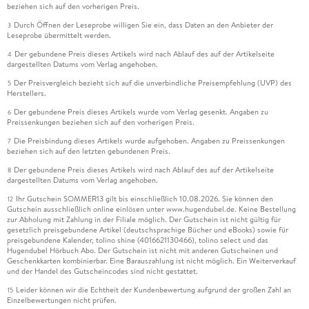
beziehen sich auf den vorherigen Preis.
Durch Öffnen der Leseprobe willigen Sie ein, dass Daten an den Anbieter der
3
Leseprobe übermittelt werden.
Der gebundene Preis dieses Artikels wird nach Ablauf des auf der Artikelseite
4
dargestellten Datums vom Verlag angehoben.
Der Preisvergleich bezieht sich auf die unverbindliche Preisempfehlung (UVP) des
5
Herstellers.
Der gebundene Preis dieses Artikels wurde vom Verlag gesenkt. Angaben zu
6
Preissenkungen beziehen sich auf den vorherigen Preis.
Die Preisbindung dieses Artikels wurde aufgehoben. Angaben zu Preissenkungen
7
beziehen sich auf den letzten gebundenen Preis.
Der gebundene Preis dieses Artikels wird nach Ablauf des auf der Artikelseite
8
dargestellten Datums vom Verlag angehoben.
Ihr Gutschein SOMMER13 gilt bis einschließlich 10.08.2026. Sie können den
12
Gutschein ausschließlich online einlösen unter www.hugendubel.de. Keine Bestellung
zur Abholung mit Zahlung in der Filiale möglich. Der Gutschein ist nicht gültig für
gesetzlich preisgebundene Artikel (deutschsprachige Bücher und eBooks) sowie für
preisgebundene Kalender, tolino shine (4016621130466), tolino select und das
Hugendubel Hörbuch Abo. Der Gutschein ist nicht mit anderen Gutscheinen und
Geschenkkarten kombinierbar. Eine Barauszahlung ist nicht möglich. Ein Weiterverkauf
und der Handel des Gutscheincodes sind nicht gestattet.
Leider können wir die Echtheit der Kundenbewertung aufgrund der großen Zahl an
15
Einzelbewertungen nicht prüfen.