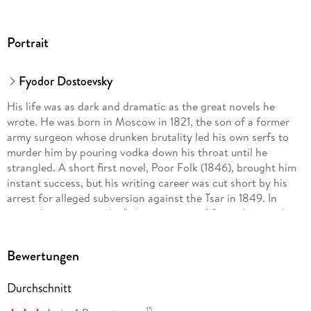
Portrait
Fyodor Dostoevsky
His life was as dark and dramatic as the great novels he
wrote. He was born in Moscow in 1821, the son of a former
army surgeon whose drunken brutality led his own serfs to
murder him by pouring vodka down his throat until he
strangled. A short first novel, Poor Folk (1846), brought him
instant success, but his writing career was cut short by his
arrest for alleged subversion against the Tsar in 1849. In
prison he was given the "silent treatment" for eight months,
before he was led in front of a firing squad. Dressed in a
death shroud, he faced an open grave and awaited execution
Bewertungen
when an order arrived commuting his sentence. He then
spent four years at hard labor in a Siberian prison, where he
Durchschnitt
began to suffer from epilepsy, and he only returned to St.
Petersburg a full ten years after he left in chains. His prison
15