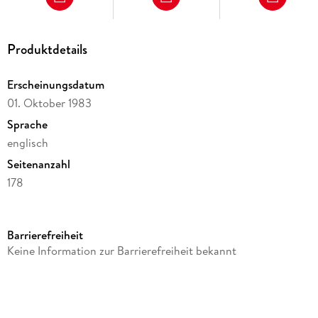
Produktdetails
Erscheinungsdatum
01. Oktober 1983
Sprache
englisch
Seitenanzahl
178
Reihe
Random House Publishing Group
Barrierefreiheit
Autor/Autorin
Keine Information zur Barrierefreiheit bekannt
Fyodor Dostoevsky
Verlag/Hersteller
Random House