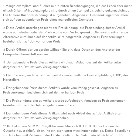
Mängelexemplare sind Bücher mit leichten Beschädigungen, die das Lesen aber nicht
1
einschränken. Mängelexemplare sind durch einen Stempel als solche gekennzeichnet.
Die frühere Buchpreisbindung ist aufgehoben. Angaben zu Preissenkungen beziehen
sich auf den gebundenen Preis eines mangelfreien Exemplars.
Diese Artikel unterliegen nicht der Preisbindung, die Preisbindung dieser Artikel
2
wurde aufgehoben oder der Preis wurde vom Verlag gesenkt. Die jeweils zutreffende
Alternative wird Ihnen auf der Artikelseite dargestellt. Angaben zu Preissenkungen
beziehen sich auf den vorherigen Preis.
Durch Öffnen der Leseprobe willigen Sie ein, dass Daten an den Anbieter der
3
Leseprobe übermittelt werden.
Der gebundene Preis dieses Artikels wird nach Ablauf des auf der Artikelseite
4
dargestellten Datums vom Verlag angehoben.
Der Preisvergleich bezieht sich auf die unverbindliche Preisempfehlung (UVP) des
5
Herstellers.
Der gebundene Preis dieses Artikels wurde vom Verlag gesenkt. Angaben zu
6
Preissenkungen beziehen sich auf den vorherigen Preis.
Die Preisbindung dieses Artikels wurde aufgehoben. Angaben zu Preissenkungen
7
beziehen sich auf den letzten gebundenen Preis.
Der gebundene Preis dieses Artikels wird nach Ablauf des auf der Artikelseite
8
dargestellten Datums vom Verlag angehoben.
Ihr Gutschein SOMMER13 gilt bis einschließlich 10.08.2026. Sie können den
12
Gutschein ausschließlich online einlösen unter www.hugendubel.de. Keine Bestellung
zur Abholung mit Zahlung in der Filiale möglich. Der Gutschein ist nicht gültig für