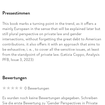
the Situation in the Republic of North Macedonia. - Digital
Work and Gender Equality. - Gender Discrimination:
Procedural Issues Between Procedural Autonomy, EU
Pressestimmen
Provisions and Effectiveness of Judicial Protection. - Gender
Perspectives in Mediation.
This book marks a turning point in the trend, as it offers a
mainly European in the sense that will be explained later but
still plural perspective on private law and gender
intersections, without forgetting the great debt to American
contributions. it also offers it with an approach that aims to
be exhaustive, i. e. , to cover all the sensitive issues, at least
from the standpoint of private law. (Letizia Coppo, Analysis
PFB, Issue 3, 2023)
Bewertungen
0 Bewertungen
Es wurden noch keine Bewertungen abgegeben. Schreiben
Sie die erste Bewertung zu "Gender Perspectives in Private