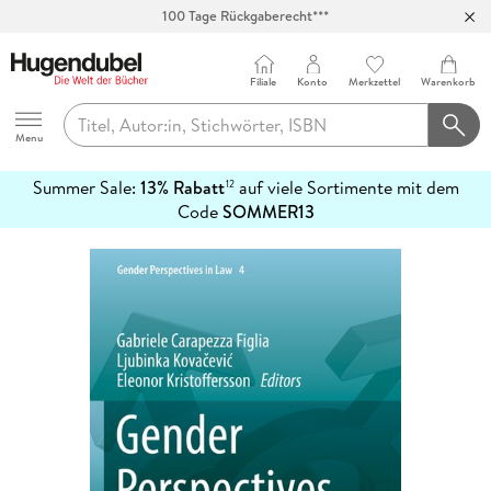
100 Tage Rückgaberecht***
Abholung in über 100 Filialen
Filiale
Konto
Merkzettel
Warenkorb
Hugendubel
Menu
Summer Sale:
13% Rabatt
auf viele Sortimente mit dem
12
mehr
Code
SOMMER13
erfahren