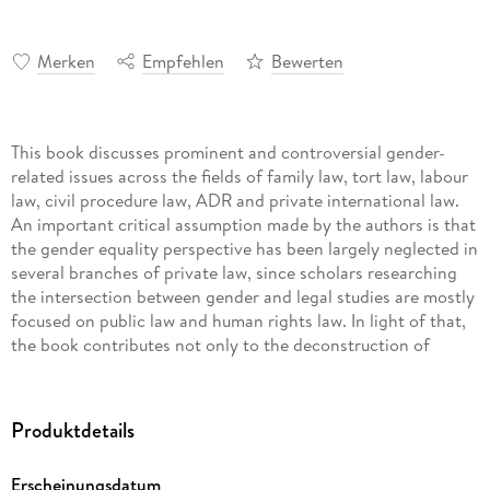
Merken
Empfehlen
Bewerten
This book discusses prominent and controversial gender-
related issues across the fields of family law, tort law, labour
law, civil procedure law, ADR and private international law.
An important critical assumption made by the authors is that
the gender equality perspective has been largely neglected in
several branches of private law, since scholars researching
the intersection between gender and legal studies are mostly
focused on public law and human rights law. In light of that,
the book contributes not only to the deconstruction of
gender-blind private law, but also to the development of a
gender-competent analysis of the key branches of private
law, starting with private international law.
Produktdetails
Gender perspective in family law is analyzed on the basis of
Erscheinungsdatum
gendered and heteronormative operations of family law with